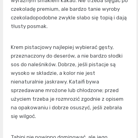
wyraźnym smakiem kakao. Nie trzeba sięgać po
czekoladę premium, ale bardzo tanie wyroby
czekoladopodobne zwykle słabo się topią i dają
tłusty posmak.
Krem pistacjowy najlepiej wybierać gęsty,
przeznaczony do deserów, a nie bardzo słodki
sos do naleśników. Dobrze, jeśli pistacje są
wysoko w składzie, a kolor nie jest
nienaturalnie jaskrawy. Kataifi bywa
sprzedawane mrożone lub chłodzone; przed
użyciem trzeba je rozmrozić zgodnie z opisem
na opakowaniu i dobrze osuszyć, jeśli zebrała
się wilgoć.
Tahini nie powinno dominować, ale jego