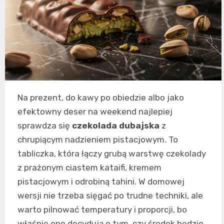
Na prezent, do kawy po obiedzie albo jako
efektowny deser na weekend najlepiej
sprawdza się
czekolada dubajska
z
chrupiącym nadzieniem pistacjowym. To
tabliczka, która łączy grubą warstwę czekolady
z prażonym ciastem kataifi, kremem
pistacjowym i odrobiną tahini. W domowej
wersji nie trzeba sięgać po trudne techniki, ale
warto pilnować temperatury i proporcji, bo
właśnie one decydują o tym, czy środek będzie