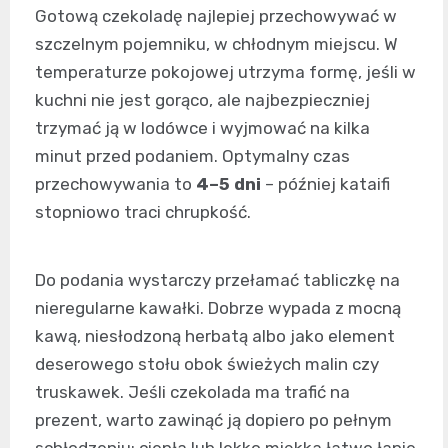
Gotową czekoladę najlepiej przechowywać w
szczelnym pojemniku, w chłodnym miejscu. W
temperaturze pokojowej utrzyma formę, jeśli w
kuchni nie jest gorąco, ale najbezpieczniej
trzymać ją w lodówce i wyjmować na kilka
minut przed podaniem. Optymalny czas
przechowywania to
4–5 dni
– później kataifi
stopniowo traci chrupkość.
Do podania wystarczy przełamać tabliczkę na
nieregularne kawałki. Dobrze wypada z mocną
kawą, niesłodzoną herbatą albo jako element
deserowego stołu obok świeżych malin czy
truskawek. Jeśli czekolada ma trafić na
prezent, warto zawinąć ją dopiero po pełnym
schłodzeniu; ciepła lub lekko miękka łatwo łapie