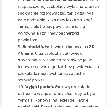
rozpuszczonej czekolady wylać na wierzch
i dokładnie rozprowadzić, tak by zakryła
całe nadzienie. Kilka razy lekko stuknąć
formą o blat, żeby powierzchnia się
wyrównała i zniknęły pęcherzyki
powietrza.
Schłodzić.
Wstawić do lodówki na
30–
45 minut
, aż tabliczka całkowicie
stwardnieje. Nie warto zostawiać jej w
lodówce na wiele godzin bez przykrycia, bo
czekolada może wchłonąć zapachy i
stracić połysk.
Wyjąć i podać.
Gotową czekoladę
ostrożnie wyjąć z formy. Jeśli użyta była
forma silikonowa, najlepiej delikatnie
odgiąć boki. Przed krojeniem lub łamaniem