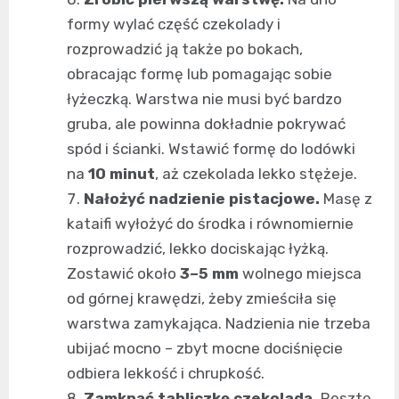
formy wylać część czekolady i
rozprowadzić ją także po bokach,
obracając formę lub pomagając sobie
łyżeczką. Warstwa nie musi być bardzo
gruba, ale powinna dokładnie pokrywać
spód i ścianki. Wstawić formę do lodówki
na
10 minut
, aż czekolada lekko stężeje.
Nałożyć nadzienie pistacjowe.
Masę z
kataifi wyłożyć do środka i równomiernie
rozprowadzić, lekko dociskając łyżką.
Zostawić około
3–5 mm
wolnego miejsca
od górnej krawędzi, żeby zmieściła się
warstwa zamykająca. Nadzienia nie trzeba
ubijać mocno – zbyt mocne dociśnięcie
odbiera lekkość i chrupkość.
Zamknąć tabliczkę czekoladą.
Resztę