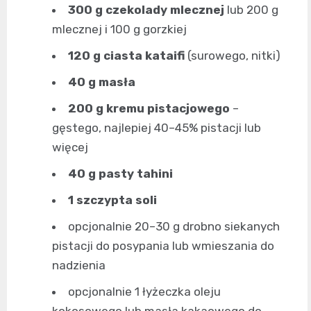
300 g czekolady mlecznej
lub 200 g
mlecznej i 100 g gorzkiej
120 g ciasta kataifi
(surowego, nitki)
40 g masła
200 g kremu pistacjowego
–
gęstego, najlepiej 40–45% pistacji lub
więcej
40 g pasty tahini
1 szczypta soli
opcjonalnie 20–30 g drobno siekanych
pistacji do posypania lub wmieszania do
nadzienia
opcjonalnie 1 łyżeczka oleju
kokosowego lub masła kakaowego do