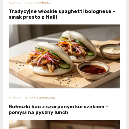
Kuchnia
Kuchnia włoska
Tradycyjne włoskie spaghetti bolognese –
smak prosto z Italii
Kuchnia
Kuchnia azjatycka
Bułeczki bao z szarpanym kurczakiem –
pomysł na pyszny lunch