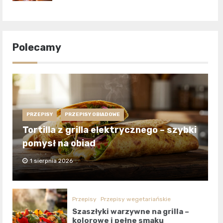
Polecamy
PRZEPISY
PRZEPISY OBIADOWE
Tortilla z grilla elektrycznego – szybki
pomysł na obiad
1 sierpnia 2026
Przepisy
Przepisy wegetariańskie
Szaszłyki warzywne na grilla –
kolorowe i pełne smaku