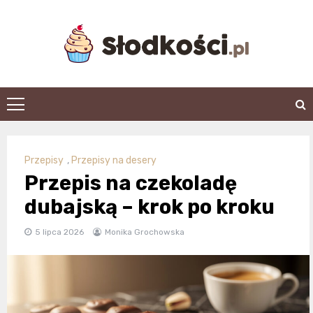
Skip
to
content
slodkosci.pl
Przepisy
,
Przepisy na desery
Przepis na czekoladę
dubajską – krok po kroku
5 lipca 2026
Monika Grochowska