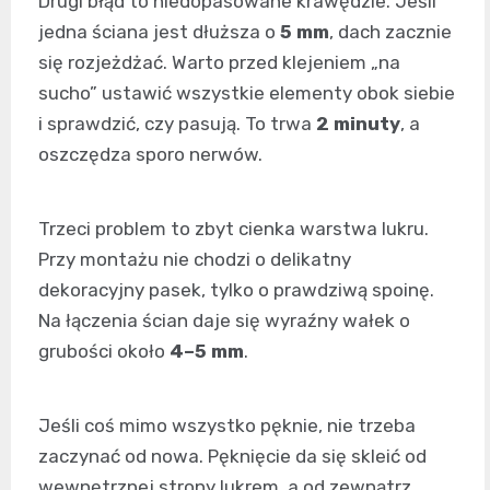
Drugi błąd to niedopasowane krawędzie. Jeśli
jedna ściana jest dłuższa o
5 mm
, dach zacznie
się rozjeżdżać. Warto przed klejeniem „na
sucho” ustawić wszystkie elementy obok siebie
i sprawdzić, czy pasują. To trwa
2 minuty
, a
oszczędza sporo nerwów.
Trzeci problem to zbyt cienka warstwa lukru.
Przy montażu nie chodzi o delikatny
dekoracyjny pasek, tylko o prawdziwą spoinę.
Na łączenia ścian daje się wyraźny wałek o
grubości około
4–5 mm
.
Jeśli coś mimo wszystko pęknie, nie trzeba
zaczynać od nowa. Pęknięcie da się skleić od
wewnętrznej strony lukrem, a od zewnątrz