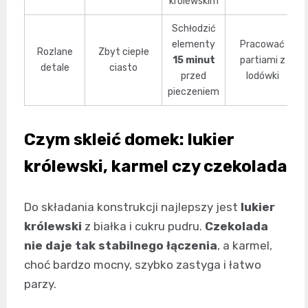
królewskim
Schłodzić
elementy
Pracować
Rozlane
Zbyt ciepłe
15 minut
partiami z
detale
ciasto
przed
lodówki
pieczeniem
Czym skleić domek: lukier
królewski, karmel czy czekolada
Do składania konstrukcji najlepszy jest
lukier
królewski
z białka i cukru pudru.
Czekolada
nie daje tak stabilnego łączenia
, a karmel,
choć bardzo mocny, szybko zastyga i łatwo
parzy.