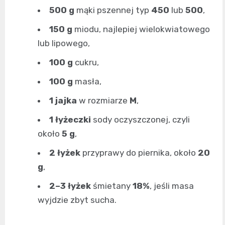
500 g
mąki pszennej typ
450
lub
500
,
150 g
miodu, najlepiej wielokwiatowego
lub lipowego,
100 g
cukru,
100 g
masła,
1 jajka
w rozmiarze
M
,
1 łyżeczki
sody oczyszczonej, czyli
około
5 g
,
2 łyżek
przyprawy do piernika, około
20
g
,
2–3 łyżek
śmietany
18%
, jeśli masa
wyjdzie zbyt sucha.