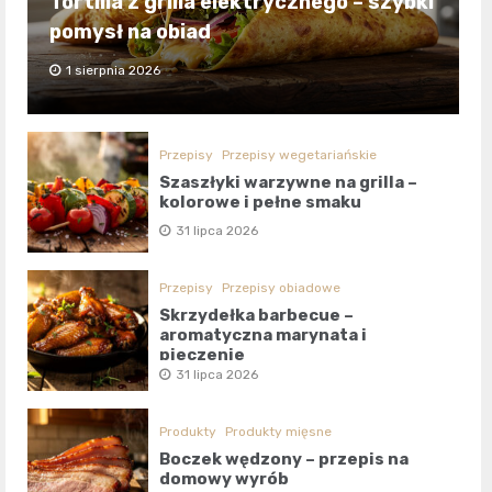
Tortilla z grilla elektrycznego – szybki
pomysł na obiad
1 sierpnia 2026
Przepisy
Przepisy wegetariańskie
Szaszłyki warzywne na grilla –
kolorowe i pełne smaku
31 lipca 2026
Przepisy
Przepisy obiadowe
Skrzydełka barbecue –
aromatyczna marynata i
pieczenie
31 lipca 2026
Produkty
Produkty mięsne
Boczek wędzony – przepis na
domowy wyrób