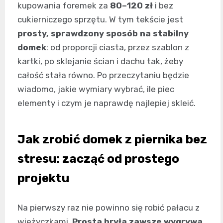
kupowania foremek za
80–120 zł
i bez
cukierniczego sprzętu. W tym tekście jest
prosty, sprawdzony sposób na stabilny
domek
: od proporcji ciasta, przez szablon z
kartki, po sklejanie ścian i dachu tak, żeby
całość stała równo. Po przeczytaniu będzie
wiadomo, jakie wymiary wybrać, ile piec
elementy i czym je naprawdę najlepiej skleić.
Jak zrobić
domek z piernika
bez
stresu: zacząć od prostego
projektu
Na pierwszy raz nie powinno się robić pałacu z
wieżyczkami.
Prosta bryła zawsze wygrywa
,