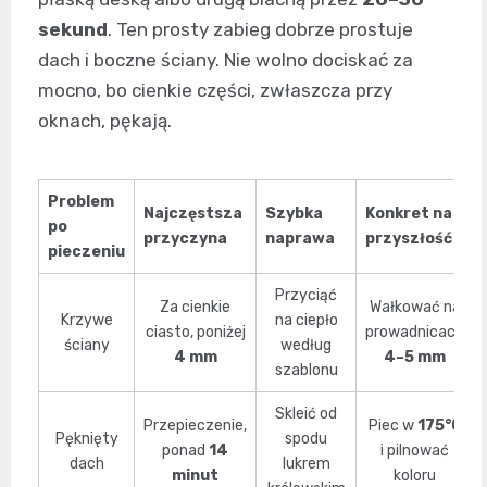
sekund
. Ten prosty zabieg dobrze prostuje
dach i boczne ściany. Nie wolno dociskać za
mocno, bo cienkie części, zwłaszcza przy
oknach, pękają.
Problem
Najczęstsza
Szybka
Konkret na
po
przyczyna
naprawa
przyszłość
pieczeniu
Przyciąć
Za cienkie
Wałkować na
Krzywe
na ciepło
ciasto, poniżej
prowadnicach
ściany
według
4 mm
4–5 mm
szablonu
Skleić od
Przepieczenie,
Piec w
175°C
Pęknięty
spodu
ponad
14
i pilnować
dach
lukrem
minut
koloru