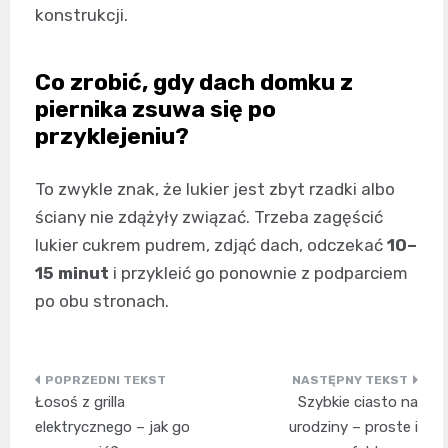
konstrukcji.
Co zrobić, gdy dach domku z
piernika zsuwa się po
przyklejeniu?
To zwykle znak, że lukier jest zbyt rzadki albo
ściany nie zdążyły związać. Trzeba zagęścić
lukier cukrem pudrem, zdjąć dach, odczekać
10–
15 minut
i przykleić go ponownie z podparciem
po obu stronach.
Nawigacja
Łosoś z grilla
Szybkie ciasto na
wpisu
elektrycznego – jak go
urodziny – proste i