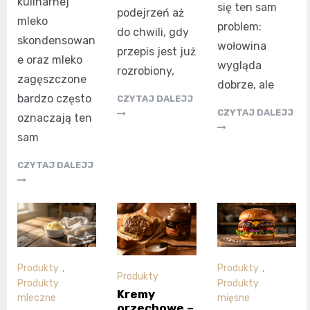
kulinarnej
się ten sam
podejrzeń aż
mleko
problem:
do chwili, gdy
skondensowan
wołowina
przepis jest już
e oraz mleko
wygląda
rozrobiony,
zagęszczone
dobrze, ale
bardzo często
CZYTAJ DALEJJ
CZYTAJ DALEJJ
oznaczają ten
sam
CZYTAJ DALEJJ
Produkty
,
Produkty
,
Produkty
Produkty
Produkty
Kremy
mleczne
mięsne
orzechowe –