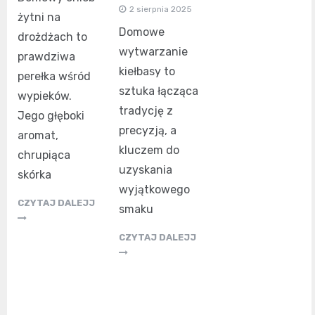
2 sierpnia 2025
żytni na
Domowe
drożdżach to
wytwarzanie
prawdziwa
kiełbasy to
perełka wśród
sztuka łącząca
wypieków.
tradycję z
Jego głęboki
precyzją, a
aromat,
kluczem do
chrupiąca
uzyskania
skórka
wyjątkowego
CZYTAJ DALEJJ
smaku
CZYTAJ DALEJJ