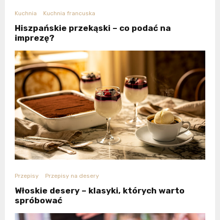
Kuchnia
Kuchnia francuska
Hiszpańskie przekąski – co podać na
imprezę?
Przepisy
Przepisy na desery
Włoskie desery – klasyki, których warto
spróbować