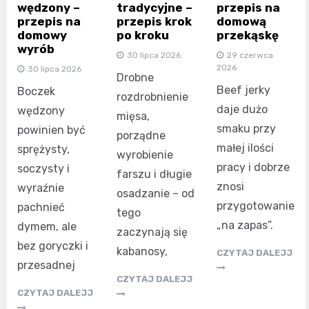
wędzony –
tradycyjne –
przepis na
przepis na
przepis krok
domową
domowy
po kroku
przekąskę
wyrób
30 lipca 2026
29 czerwca
2026
30 lipca 2026
Drobne
Beef jerky
Boczek
rozdrobnienie
daje dużo
wędzony
mięsa,
smaku przy
powinien być
porządne
małej ilości
sprężysty,
wyrobienie
pracy i dobrze
soczysty i
farszu i długie
znosi
wyraźnie
osadzanie – od
przygotowanie
pachnieć
tego
„na zapas”.
dymem, ale
zaczynają się
bez goryczki i
kabanosy,
CZYTAJ DALEJJ
przesadnej
CZYTAJ DALEJJ
CZYTAJ DALEJJ