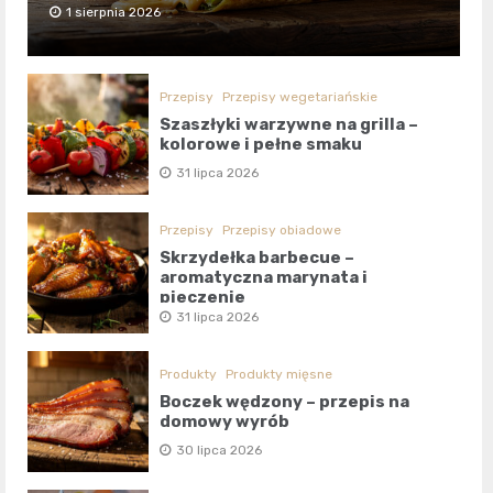
1 sierpnia 2026
Przepisy
Przepisy wegetariańskie
Szaszłyki warzywne na grilla –
kolorowe i pełne smaku
31 lipca 2026
Przepisy
Przepisy obiadowe
Skrzydełka barbecue –
aromatyczna marynata i
pieczenie
31 lipca 2026
Produkty
Produkty mięsne
Boczek wędzony – przepis na
domowy wyrób
30 lipca 2026