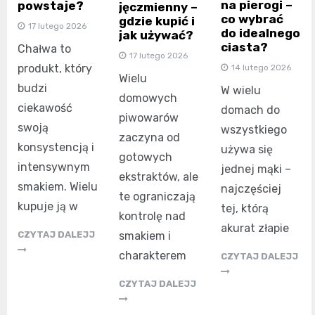
na pierogi –
powstaje?
jęczmienny –
co wybrać
gdzie kupić i
17 lutego 2026
do idealnego
jak używać?
ciasta?
Chałwa to
17 lutego 2026
produkt, który
14 lutego 2026
Wielu
budzi
W wielu
domowych
ciekawość
domach do
piwowarów
swoją
wszystkiego
zaczyna od
konsystencją i
używa się
gotowych
intensywnym
jednej mąki –
ekstraktów, ale
smakiem. Wielu
najczęściej
te ograniczają
kupuje ją w
tej, którą
kontrolę nad
akurat złapie
smakiem i
CZYTAJ DALEJJ
charakterem
CZYTAJ DALEJJ
CZYTAJ DALEJJ