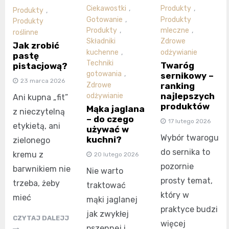
Ciekawostki
,
Produkty
,
Produkty
,
Gotowanie
,
Produkty
Produkty
Produkty
,
mleczne
,
roślinne
Składniki
Zdrowe
Jak zrobić
kuchenne
,
odżywianie
pastę
Techniki
Twaróg
pistacjową?
gotowania
,
sernikowy –
23 marca 2026
ranking
Zdrowe
najlepszych
odżywianie
Ani kupna „fit”
produktów
Mąka jaglana
z nieczytelną
– do czego
17 lutego 2026
etykietą, ani
używać w
Wybór twarogu
kuchni?
zielonego
do sernika to
kremu z
20 lutego 2026
pozornie
barwnikiem nie
Nie warto
prosty temat,
trzeba, żeby
traktować
który w
mieć
mąki jaglanej
praktyce budzi
jak zwykłej
CZYTAJ DALEJJ
więcej
pszennej i