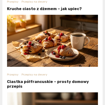
Przepisy
Przepisy na desery
Kruche ciasto z dżemem – jak upiec?
Przepisy
Przepisy na desery
Ciastka półfrancuskie – prosty domowy
przepis