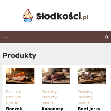
Skip
to
content
slodkosci.pl
Produkty
Produkty
,
Produkty
,
Produkty
,
Produkty
Produkty
Produkty
mięsne
mięsne
mięsne
Boczek
Kabanosy
Beef jerky –