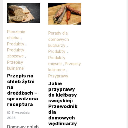
Pieczenie
Porady dla
chleba
,
domowych
Produkty
,
kucharzy
,
Produkty
Produkty
,
zbożowe
,
Produkty
Przepisy
mięsne
,
Przepisy
kulinarne
kulinarne
,
Przepis na
Przyprawy
chleb żytni
Jakie
na
przyprawy
drożdżach –
do kiełbasy
sprawdzona
swojskiej:
receptura
Przewodnik
dla
11 września
domowych
2025
wędliniarzy
Domowy chleb