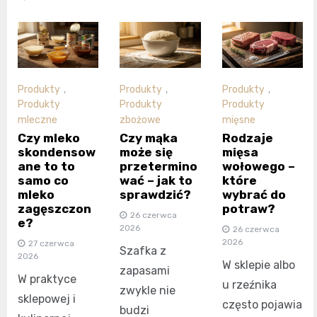
Produkty
,
Produkty
,
Produkty
,
Produkty
Produkty
Produkty
mleczne
zbożowe
mięsne
Czy mleko
Czy mąka
Rodzaje
skondensow
może się
mięsa
ane to to
przetermino
wołowego –
samo co
wać – jak to
które
mleko
sprawdzić?
wybrać do
zagęszczon
potraw?
26 czerwca
e?
2026
26 czerwca
2026
27 czerwca
Szafka z
2026
W sklepie albo
zapasami
W praktyce
u rzeźnika
zwykle nie
sklepowej i
często pojawia
budzi