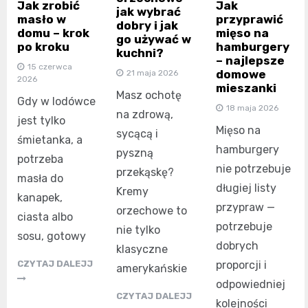
Jak zrobić
Jak
jak wybrać
masło w
przyprawić
dobry i jak
domu – krok
mięso na
go używać w
po kroku
hamburgery
kuchni?
– najlepsze
15 czerwca
domowe
21 maja 2026
2026
mieszanki
Masz ochotę
Gdy w lodówce
18 maja 2026
na zdrową,
jest tylko
Mięso na
sycącą i
śmietanka, a
hamburgery
pyszną
potrzeba
nie potrzebuje
przekąskę?
masła do
długiej listy
Kremy
kanapek,
przypraw —
orzechowe to
ciasta albo
potrzebuje
nie tylko
sosu, gotowy
dobrych
klasyczne
CZYTAJ DALEJJ
proporcji i
amerykańskie
odpowiedniej
CZYTAJ DALEJJ
kolejności