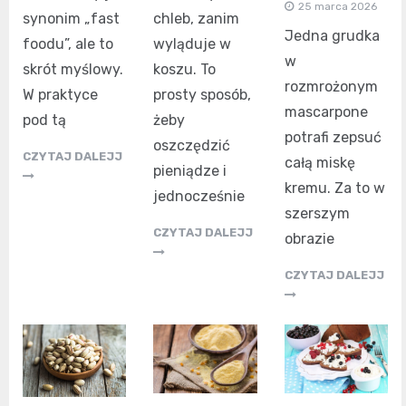
25 marca 2026
synonim „fast
chleb, zanim
Jedna grudka
foodu”, ale to
wyląduje w
w
skrót myślowy.
koszu. To
rozmrożonym
W praktyce
prosty sposób,
mascarpone
pod tą
żeby
potrafi zepsuć
oszczędzić
CZYTAJ DALEJJ
całą miskę
pieniądze i
kremu. Za to w
jednocześnie
szerszym
CZYTAJ DALEJJ
obrazie
CZYTAJ DALEJJ