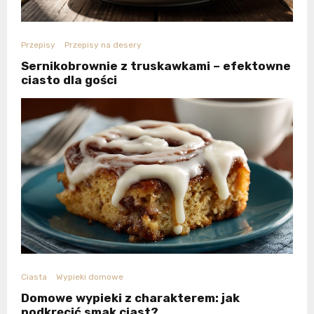
Przepisy
Przepisy na desery
Sernikobrownie z truskawkami – efektowne
ciasto dla gości
Ciasta
Wypieki domowe
Domowe wypieki z charakterem: jak
podkręcić smak ciast?