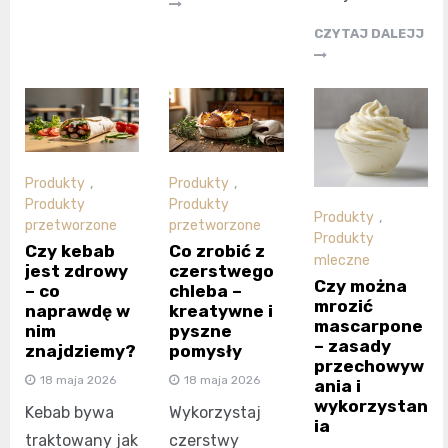
CZYTAJ DALEJJ
Produkty
,
Produkty
,
Produkty
Produkty
Produkty
,
przetworzone
przetworzone
Produkty
Czy kebab
Co zrobić z
mleczne
jest zdrowy
czerstwego
Czy można
– co
chleba –
mrozić
naprawdę w
kreatywne i
mascarpone
nim
pyszne
– zasady
znajdziemy?
pomysły
przechowyw
18 maja 2026
18 maja 2026
ania i
wykorzystan
Kebab bywa
Wykorzystaj
ia
traktowany jak
czerstwy