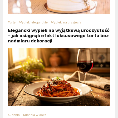
Torty
Wypieki eleganckie
Wypieki na przyjęcia
Elegancki wypiek na wyjątkową uroczystość
– jak osiągnąć efekt luksusowego tortu bez
nadmiaru dekoracji
Kuchnia
Kuchnia włoska