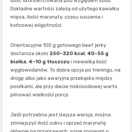
dość skoncentrowana pod względem sodu.
Dokładne wartości zależą od użytego kawałka
mięsa, ilości marynaty, czasu suszenia i
końcowej wilgotności.
Orientacyjnie 100 g gotowego beef jerky
dostarcza około
250–320 kcal
,
40–55 g
białka
,
4–10 g tłuszczu
i niewielką ilość
węglowodanów. To dobra opcja po treningu, na
drogę albo jako awaryjna przekąska między
posiłkami, ale przy diecie niskosodowej warto
pilnować wielkości porcji.
Jeśli potrzebna jest lżejsza wersja, można
zmniejszyć ilość cukru i oprzeć marynatę
głównie na przyprawach, sosie sojowym o