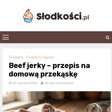
Skip
to
content
slodkosci.pl
Produkty
,
Produkty mięsne
Beef jerky – przepis na
domową przekąskę
29 czerwca 2026
Monika Grochowska