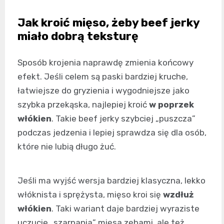
Jak kroić mięso, żeby beef jerky
miało dobrą teksturę
Sposób krojenia naprawdę zmienia końcowy
efekt. Jeśli celem są paski bardziej kruche,
łatwiejsze do gryzienia i wygodniejsze jako
szybka przekąska, najlepiej kroić
w poprzek
włókien
. Takie beef jerky szybciej „puszcza”
podczas jedzenia i lepiej sprawdza się dla osób,
które nie lubią długo żuć.
Jeśli ma wyjść wersja bardziej klasyczna, lekko
włóknista i sprężysta, mięso kroi się
wzdłuż
włókien
. Taki wariant daje bardziej wyraziste
uczucie „szarpania” mięsa zębami, ale też