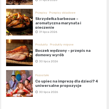
Przepisy
Przepisy obiadowe
Skrzydełka barbecue –
aromatyczna marynata i
pieczenie
31 lipca 2026
Produkty
Produkty mięsne
Boczek wędzony – przepis na
domowy wyrób
30 lipca 2026
Pozostałe
Co upiec na imprezę dla dzieci? 4
uniwersalne propozycje
30 lipca 2026