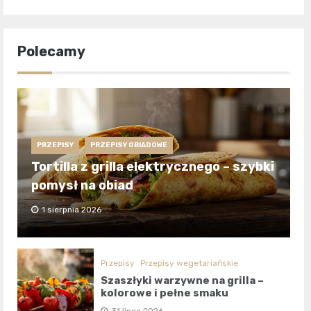
Polecamy
PRZEPISY
PRZEPISY OBIADOWE
Tortilla z grilla elektrycznego – szybki
pomysł na obiad
1 sierpnia 2026
Przepisy
Przepisy wegetariańskie
Szaszłyki warzywne na grilla –
kolorowe i pełne smaku
31 lipca 2026