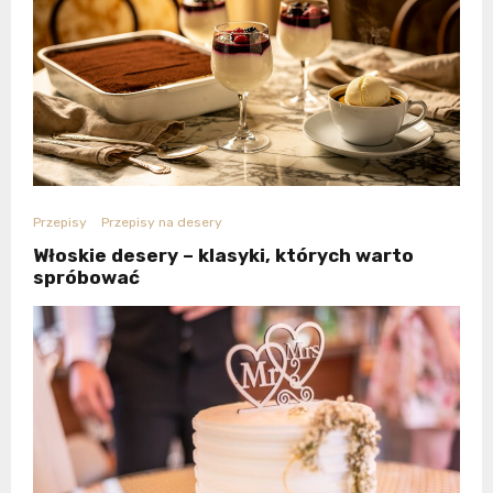
Przepisy
Przepisy na desery
Włoskie desery – klasyki, których warto
spróbować