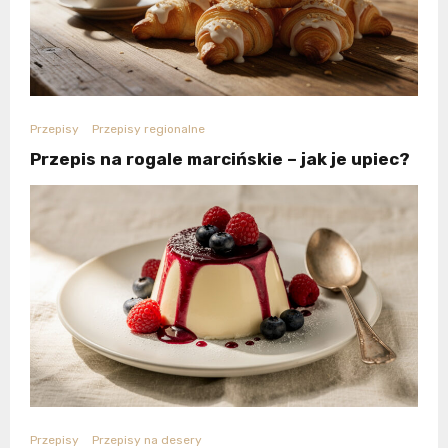
Przepisy
Przepisy regionalne
Przepis na rogale marcińskie – jak je upiec?
Przepisy
Przepisy na desery