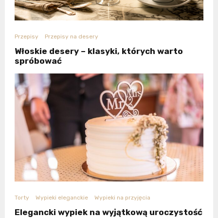
Przepisy
Przepisy na desery
Włoskie desery – klasyki, których warto
spróbować
Torty
Wypieki eleganckie
Wypieki na przyjęcia
Elegancki wypiek na wyjątkową uroczystość