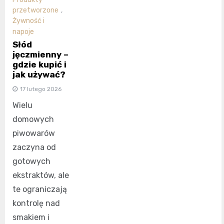
przetworzone
,
Żywność i
napoje
Słód
jęczmienny –
gdzie kupić i
jak używać?
17 lutego 2026
Wielu
domowych
piwowarów
zaczyna od
gotowych
ekstraktów, ale
te ograniczają
kontrolę nad
smakiem i