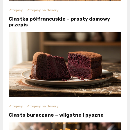
Przepisy
Przepisy na desery
Ciastka półfrancuskie – prosty domowy
przepis
Przepisy
Przepisy na desery
Ciasto buraczane – wilgotne i pyszne