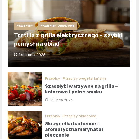
PRZEPISY
PRZEPISY OBIADOWE
Tortilla z grilla elektrycznego – szybki
pomysł na obiad
1 sierpnia 2026
Przepisy
Przepisy wegetariańskie
Szaszłyki warzywne na grilla –
kolorowe i pełne smaku
31 lipca 2026
Przepisy
Przepisy obiadowe
Skrzydełka barbecue –
aromatyczna marynata i
pieczenie