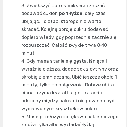
Zwiększyć obroty miksera i zacząć
dodawać cukier,
po 1 łyżce
, cały czas
ubijając. To etap, którego nie warto
skracać. Kolejną porcję cukru dodawać
dopiero wtedy, gdy poprzednia zacznie się
rozpuszczać. Całość zwykle trwa 8-10
minut.
Gdy masa stanie się gęsta, lśniąca i
wyraźnie cięższa, dodać sok z cytryny oraz
skrobię ziemniaczaną. Ubić jeszcze około 1
minuty, tylko do połączenia. Dobrze ubita
piana trzyma kształt, a po roztarciu
odrobiny między palcami nie powinno być
wyczuwalnych kryształków cukru.
Masę przełożyć do rękawa cukierniczego
z dużą tylką albo wykładać łyżką.