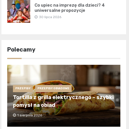
Co upiec na imprezę dla dzieci? 4
uniwersalne propozycje
30 lipca 2026
Polecamy
PRZEPISY
PRZEPISY OBIADOWE
Tortilla z grilla elektrycznego – szybki
pomysł na obiad
1 sierpnia 2026