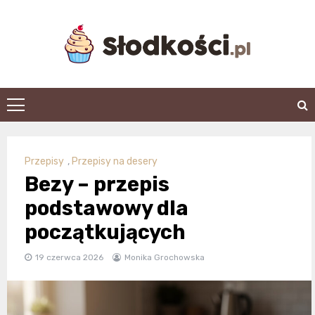
Skip
to
content
slodkosci.pl
Przepisy
,
Przepisy na desery
Bezy – przepis
podstawowy dla
początkujących
19 czerwca 2026
Monika Grochowska