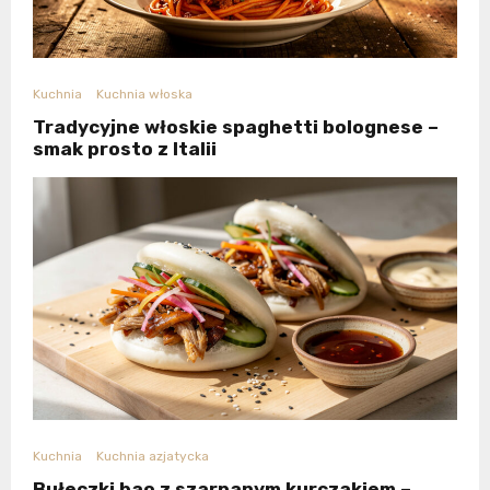
Kuchnia
Kuchnia włoska
Tradycyjne włoskie spaghetti bolognese –
smak prosto z Italii
Kuchnia
Kuchnia azjatycka
Bułeczki bao z szarpanym kurczakiem –