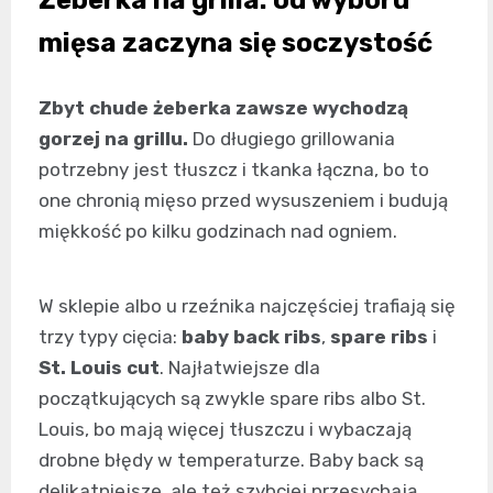
mięsa zaczyna się soczystość
Zbyt chude żeberka zawsze wychodzą
gorzej na grillu.
Do długiego grillowania
potrzebny jest tłuszcz i tkanka łączna, bo to
one chronią mięso przed wysuszeniem i budują
miękkość po kilku godzinach nad ogniem.
W sklepie albo u rzeźnika najczęściej trafiają się
trzy typy cięcia:
baby back ribs
,
spare ribs
i
St. Louis cut
. Najłatwiejsze dla
początkujących są zwykle spare ribs albo St.
Louis, bo mają więcej tłuszczu i wybaczają
drobne błędy w temperaturze. Baby back są
delikatniejsze, ale też szybciej przesychają.