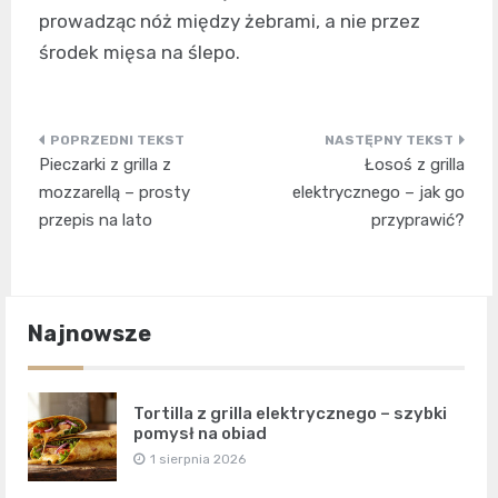
prowadząc nóż między żebrami, a nie przez
środek mięsa na ślepo.
Nawigacja
Pieczarki z grilla z
Łosoś z grilla
wpisu
mozzarellą – prosty
elektrycznego – jak go
przepis na lato
przyprawić?
Najnowsze
Tortilla z grilla elektrycznego – szybki
pomysł na obiad
1 sierpnia 2026