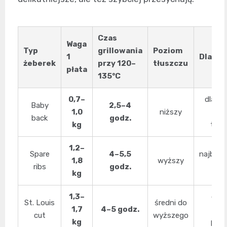
Czas
Waga
Typ
grillowania
Poziom
1
Dla ko
żeberek
przy 120–
tłuszczu
płata
135°C
0,7–
dla ty
Baby
2,5–4
1,0
niższy
p
back
godz.
kg
temp
1,2–
Spare
4–5,5
najbezp
1,8
wyższy
ribs
godz.
w
kg
1,3–
do 
St. Louis
średni do
1,7
4–5 godz.
gril
cut
wyższego
kg
porc