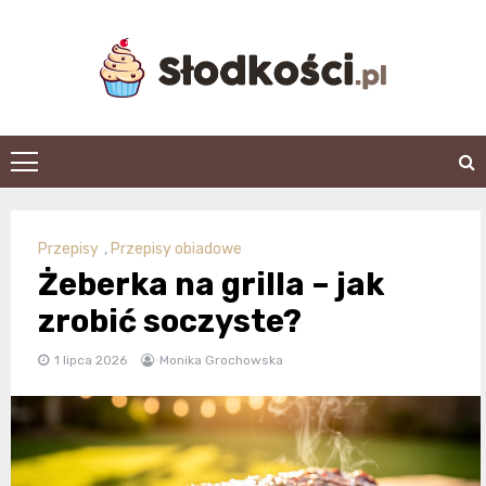
Skip
to
content
slodkosci.pl
Przepisy
,
Przepisy obiadowe
Żeberka na grilla – jak
zrobić soczyste?
1 lipca 2026
Monika Grochowska