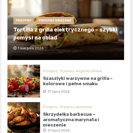
PRZEPISY
PRZEPISY OBIADOWE
Tortilla z grilla elektrycznego – szybki
pomysł na obiad
1 sierpnia 2026
Przepisy
Przepisy wegetariańskie
Szaszłyki warzywne na grilla –
kolorowe i pełne smaku
31 lipca 2026
Przepisy
Przepisy obiadowe
Skrzydełka barbecue –
aromatyczna marynata i
pieczenie
31 lipca 2026