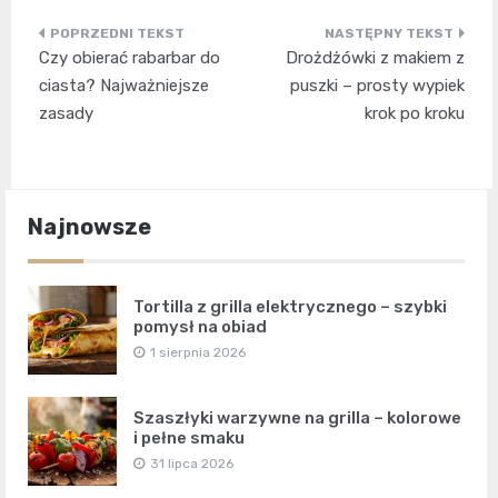
Nawigacja
Czy obierać rabarbar do
Drożdżówki z makiem z
wpisu
ciasta? Najważniejsze
puszki – prosty wypiek
zasady
krok po kroku
Najnowsze
Tortilla z grilla elektrycznego – szybki
pomysł na obiad
1 sierpnia 2026
Szaszłyki warzywne na grilla – kolorowe
i pełne smaku
31 lipca 2026