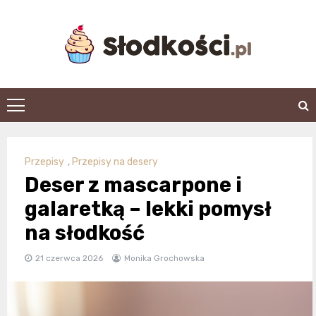
Skip
to
content
slodkosci.pl
Przepisy
,
Przepisy na desery
Deser z mascarpone i
galaretką – lekki pomysł
na słodkość
21 czerwca 2026
Monika Grochowska