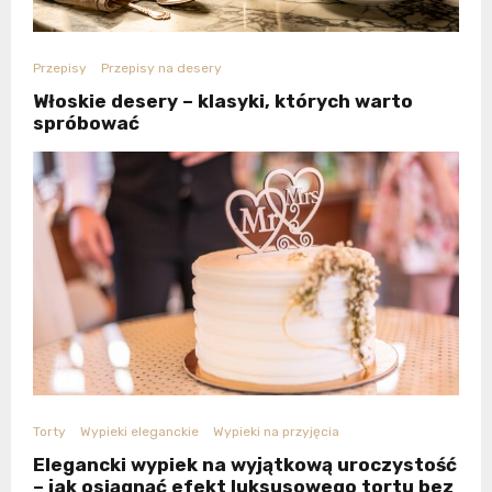
Przepisy
Przepisy na desery
Włoskie desery – klasyki, których warto
spróbować
Torty
Wypieki eleganckie
Wypieki na przyjęcia
Elegancki wypiek na wyjątkową uroczystość
– jak osiągnąć efekt luksusowego tortu bez