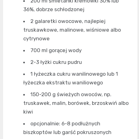
200 ml śmietanki kremówki 30% lub
36%, dobrze schłodzonej
2 galaretki owocowe, najlepiej
truskawkowe, malinowe, wiśniowe albo
cytrynowe
700 ml gorącej wody
2-3 łyżki cukru pudru
1 łyżeczka cukru wanilinowego lub 1
łyżeczka ekstraktu waniliowego
150-200 g świeżych owoców, np.
truskawek, malin, borówek, brzoskwiń albo
kiwi
opcjonalnie: 6-8 podłużnych
biszkoptów lub garść pokruszonych