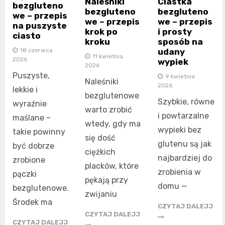
Naleśniki
Ciastka
bezgluteno
bezgluteno
bezgluteno
we – przepis
we – przepis
we – przepis
na puszyste
krok po
i prosty
ciasto
kroku
sposób na
udany
18 czerwca
11 kwietnia
2026
wypiek
2026
Puszyste,
9 kwietnia
Naleśniki
2026
lekkie i
bezglutenowe
Szybkie, równe
wyraźnie
warto zrobić
i powtarzalne
maślane –
wtedy, gdy ma
wypieki bez
takie powinny
się dość
glutenu są jak
być dobrze
ciężkich
najbardziej do
zrobione
placków, które
zrobienia w
pączki
pękają przy
domu —
bezglutenowe.
zwijaniu
Środek ma
CZYTAJ DALEJJ
CZYTAJ DALEJJ
CZYTAJ DALEJJ