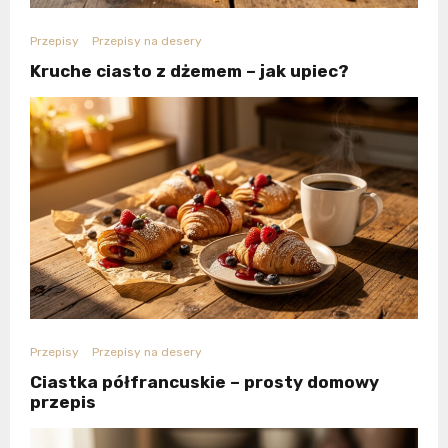
Przepisy
Przepisy na desery
Kruche ciasto z dżemem – jak upiec?
Przepisy
Przepisy na desery
Ciastka półfrancuskie – prosty domowy
przepis