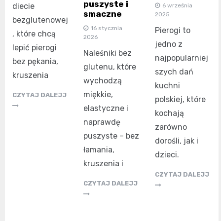
puszyste i
diecie
6 września
smaczne
2025
bezglutenowej
16 stycznia
Pierogi to
, które chcą
2026
jedno z
lepić pierogi
Naleśniki bez
najpopularniej
bez pękania,
glutenu, które
szych dań
kruszenia
wychodzą
kuchni
miękkie,
CZYTAJ DALEJJ
polskiej, które
elastyczne i
kochają
naprawdę
zarówno
puszyste – bez
dorośli, jak i
łamania,
dzieci.
kruszenia i
CZYTAJ DALEJJ
CZYTAJ DALEJJ