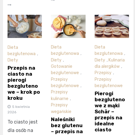
Dieta
Dieta
Dieta
bezglutenowa
,
bezglutenowa
,
bezglutenowa
,
Diety
,
Diety
,
Kulinaria
Diety
Gotowanie
dla alergików
,
Przepis na
bezglutenowe
,
Przepisy
,
ciasto na
Przepisy
Przepisy
pierogi
bezgluteno
bezglutenowe
,
bezglutenowe
we – krok po
Przepisy
Pierogi
kroku
kulinarne
,
bezgluteno
we z mąki
Przepisy
5 kwietnia
Schär –
wegańskie
2026
przepis na
Naleśniki
To ciasto jest
idealne
bez glutenu
ciasto
dla osób na
– przepis na