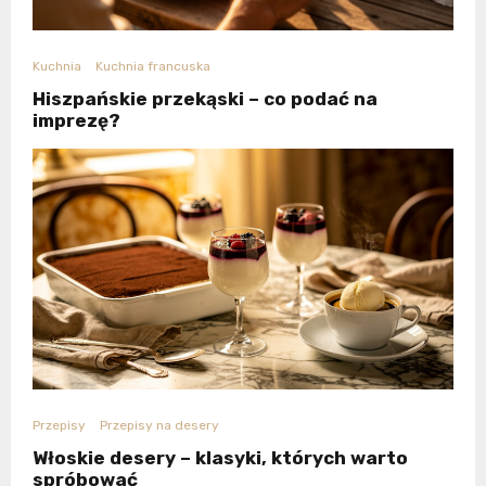
Kuchnia
Kuchnia francuska
Hiszpańskie przekąski – co podać na
imprezę?
Przepisy
Przepisy na desery
Włoskie desery – klasyki, których warto
spróbować