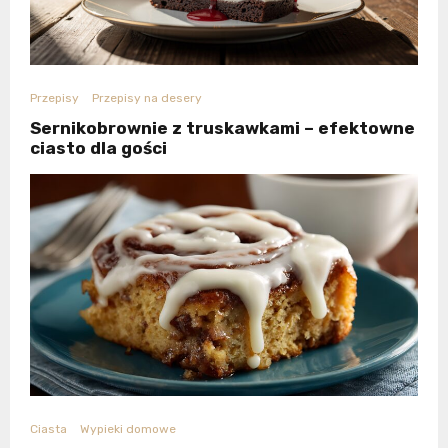
Przepisy
Przepisy na desery
Sernikobrownie z truskawkami – efektowne
ciasto dla gości
Ciasta
Wypieki domowe