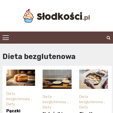
Skip
to
content
slodkosci.pl
Dieta bezglutenowa
Dieta
Dieta
Dieta
bezglutenowa
,
bezglutenowa
,
bezglutenowa
,
Diety
Diety
Diety
Pączki