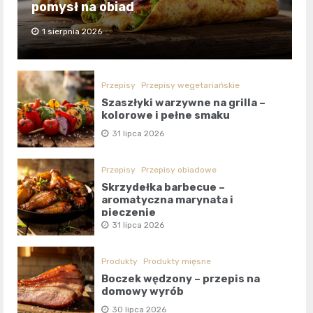
pomysł na obiad
1 sierpnia 2026
Przepisy
Przepisy wegetariańskie
Szaszłyki warzywne na grilla –
kolorowe i pełne smaku
31 lipca 2026
Przepisy
Przepisy obiadowe
Skrzydełka barbecue –
aromatyczna marynata i
pieczenie
31 lipca 2026
Produkty
Produkty mięsne
Boczek wędzony – przepis na
domowy wyrób
30 lipca 2026