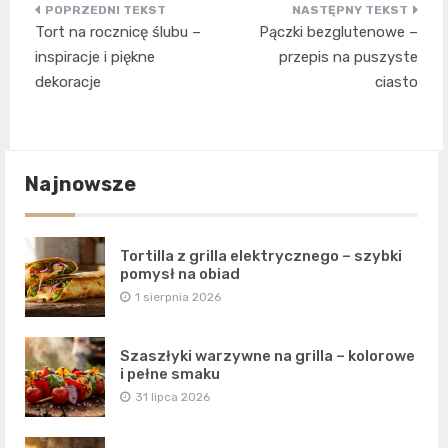
Nawigacja
Tort na rocznicę ślubu –
Pączki bezglutenowe –
wpisu
inspiracje i piękne
przepis na puszyste
dekoracje
ciasto
Najnowsze
Tortilla z grilla elektrycznego – szybki
pomysł na obiad
1 sierpnia 2026
Szaszłyki warzywne na grilla – kolorowe
i pełne smaku
31 lipca 2026