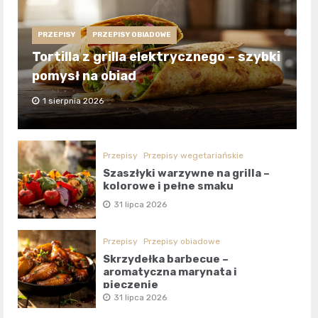
PRZEPISY
PRZEPISY OBIADOWE
Tortilla z grilla elektrycznego – szybki
pomysł na obiad
1 sierpnia 2026
Przepisy
Przepisy wegetariańskie
Szaszłyki warzywne na grilla –
kolorowe i pełne smaku
31 lipca 2026
Przepisy
Przepisy obiadowe
Skrzydełka barbecue –
aromatyczna marynata i
pieczenie
31 lipca 2026