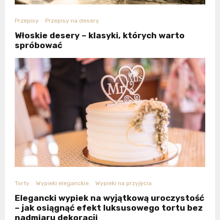
Przepisy
Przepisy na desery
Włoskie desery – klasyki, których warto
spróbować
Torty
Wypieki eleganckie
Wypieki na przyjęcia
Elegancki wypiek na wyjątkową uroczystość
– jak osiągnąć efekt luksusowego tortu bez
nadmiaru dekoracji