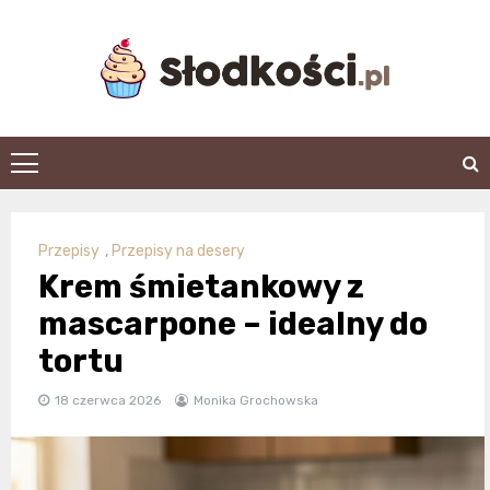
Skip
to
content
slodkosci.pl
Przepisy
,
Przepisy na desery
Krem śmietankowy z
mascarpone – idealny do
tortu
18 czerwca 2026
Monika Grochowska