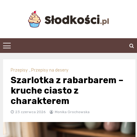
Skip
to
content
slodkosci.pl
Przepisy
,
Przepisy na desery
Szarlotka z rabarbarem –
kruche ciasto z
charakterem
23 czerwca 2026
Monika Grochowska