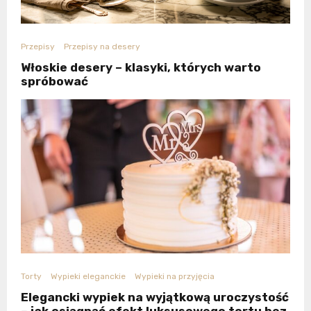
Przepisy
Przepisy na desery
Włoskie desery – klasyki, których warto
spróbować
Torty
Wypieki eleganckie
Wypieki na przyjęcia
Elegancki wypiek na wyjątkową uroczystość