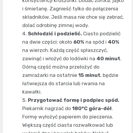
konsystencji kruszonki. Dodać żółtka, jajko
i śmietanę. Zagnieść tylko do połączenia
składników. Jeśli masa nie chce się zebrać,
dolać odrobinę zimnej wody.
Schłodzić i podzielić.
Ciasto podzielić
na dwie części: około
60%
na spód i
40%
na wierzch. Każdą część spłaszczyć,
zawinąć i włożyć do lodówki na
40 minut
.
Górną część można przełożyć do
zamrażarki na ostatnie
15 minut
, będzie
łatwiejsza do starcia lub rwania na
kawałki.
Przygotować formę i podpiec spód.
Piekarnik nagrzać do
180°C góra-dół
.
Formę wyłożyć papierem do pieczenia.
Większą część ciasta rozwałkować lub