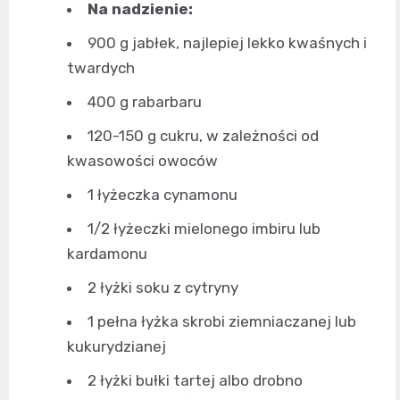
Na nadzienie:
900 g jabłek, najlepiej lekko kwaśnych i
twardych
400 g rabarbaru
120-150 g cukru, w zależności od
kwasowości owoców
1 łyżeczka cynamonu
1/2 łyżeczki mielonego imbiru lub
kardamonu
2 łyżki soku z cytryny
1 pełna łyżka skrobi ziemniaczanej lub
kukurydzianej
2 łyżki bułki tartej albo drobno