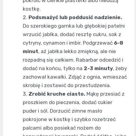
pokroić w cienkie plasterki albo niedużą
kostkę.
Podsmażyć lub poddusić nadzienie.
Do szerokiego garnka lub głębokiej patelni
wrzucić jabłka, dodać resztę cukru, sok z
cytryny, cynamon i imbir. Podgrzewać
6-8
minut
, aż jabłka lekko zmiękną, ale nie
rozpadną się całkiem. Rabarbar odcedzić i
dodać na końcu, tylko na
2-3 minuty
, żeby
zachował kawałki. Zdjąć z ognia, wmieszać
skrobię i zostawić do przestudzenia.
Zrobić kruche ciasto.
Mąkę przesiać z
proszkiem do pieczenia, dodać cukier
puder i sól. Dorzucić zimne masło
pokrojone w kostkę i szybko rozetrzeć
palcami albo posiekać nożem do