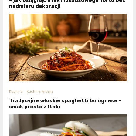
– jak osiągnąć efekt luksusowego tortu bez
nadmiaru dekoracji
Kuchnia
Kuchnia włoska
Tradycyjne włoskie spaghetti bolognese –
smak prosto z Italii