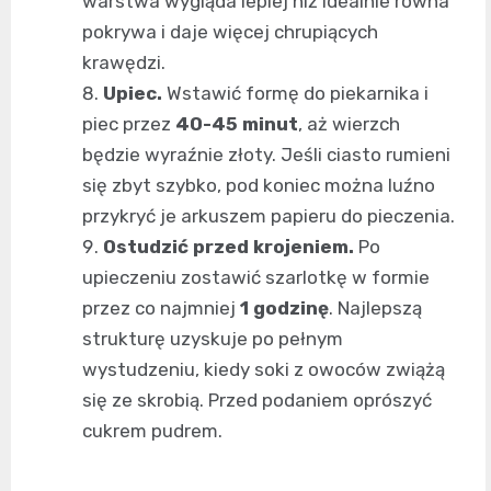
warstwa wygląda lepiej niż idealnie równa
pokrywa i daje więcej chrupiących
krawędzi.
Upiec.
Wstawić formę do piekarnika i
piec przez
40-45 minut
, aż wierzch
będzie wyraźnie złoty. Jeśli ciasto rumieni
się zbyt szybko, pod koniec można luźno
przykryć je arkuszem papieru do pieczenia.
Ostudzić przed krojeniem.
Po
upieczeniu zostawić szarlotkę w formie
przez co najmniej
1 godzinę
. Najlepszą
strukturę uzyskuje po pełnym
wystudzeniu, kiedy soki z owoców zwiążą
się ze skrobią. Przed podaniem oprószyć
cukrem pudrem.