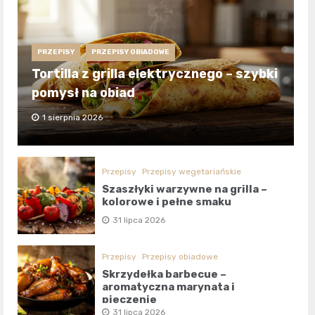
PRZEPISY
PRZEPISY OBIADOWE
Tortilla z grilla elektrycznego – szybki
pomysł na obiad
1 sierpnia 2026
Przepisy
Przepisy wegetariańskie
Szaszłyki warzywne na grilla –
kolorowe i pełne smaku
31 lipca 2026
Przepisy
Przepisy obiadowe
Skrzydełka barbecue –
aromatyczna marynata i
pieczenie
31 lipca 2026