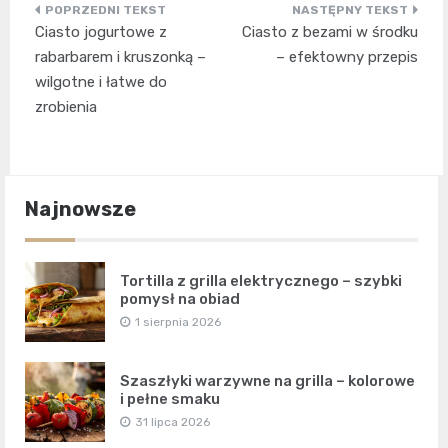
Nawigacja
Ciasto jogurtowe z
Ciasto z bezami w środku
wpisu
rabarbarem i kruszonką –
– efektowny przepis
wilgotne i łatwe do
zrobienia
Najnowsze
Tortilla z grilla elektrycznego – szybki
pomysł na obiad
1 sierpnia 2026
Szaszłyki warzywne na grilla – kolorowe
i pełne smaku
31 lipca 2026