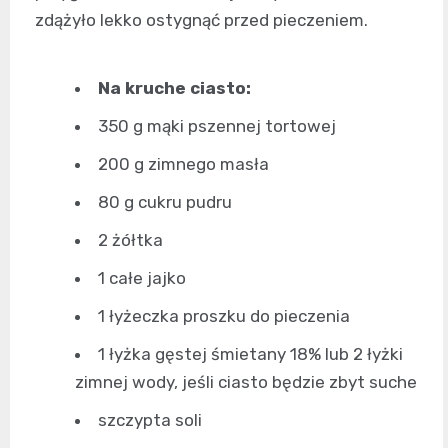
zdążyło lekko ostygnąć przed pieczeniem.
Na kruche ciasto:
350 g mąki pszennej tortowej
200 g zimnego masła
80 g cukru pudru
2 żółtka
1 całe jajko
1 łyżeczka proszku do pieczenia
1 łyżka gęstej śmietany 18% lub 2 łyżki
zimnej wody, jeśli ciasto będzie zbyt suche
szczypta soli