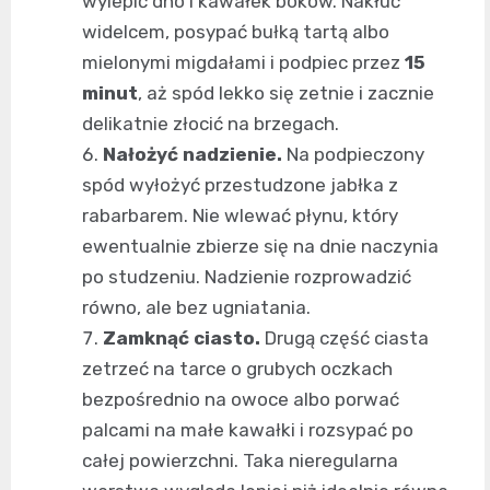
wylepić dno i kawałek boków. Nakłuć
widelcem, posypać bułką tartą albo
mielonymi migdałami i podpiec przez
15
minut
, aż spód lekko się zetnie i zacznie
delikatnie złocić na brzegach.
Nałożyć nadzienie.
Na podpieczony
spód wyłożyć przestudzone jabłka z
rabarbarem. Nie wlewać płynu, który
ewentualnie zbierze się na dnie naczynia
po studzeniu. Nadzienie rozprowadzić
równo, ale bez ugniatania.
Zamknąć ciasto.
Drugą część ciasta
zetrzeć na tarce o grubych oczkach
bezpośrednio na owoce albo porwać
palcami na małe kawałki i rozsypać po
całej powierzchni. Taka nieregularna