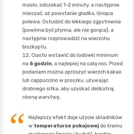
masło, odczekać 1–2 minuty, a następnie
mieszać, aż powstanie gładka, lśniąca
polewa. Ostudzić do lekkiego zgęstnienia
(powinna być płynna, ale nie gorąca), a
następnie rozprowadzić na wierzchu
biszkoptu.
Ciasto wstawić do lodówki minimum
na
6 godzin
, a najlepiej na całą noc. Przed
podaniem można oprószyć wierzch kakao
lub cappuccino w proszku, używając
drobnego sitka, aby uzyskać delikatną,
równą warstwę.
Najlepszy efekt daje użycie składników
w
temperaturze pokojowej
do kremu
maślanego (masło i budyń), bardzo