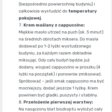
(bezpośrednio powierzchnię budyniu) i
całkowicie wystudzić do
temperatury
pokojowej
.
Krem maślany z cappuccino:
Miękkie masło utrzeć na puch (ok. 5 minut)
na średnich obrotach miksera. Do masła
dodawać po 1–2 łyżki wystudzonego
budyniu, za każdym razem dokładnie
miksując. Gdy cały budyń będzie już
dodany, wsypać cappuccino w proszku (4
łyżki na początek) i ponownie zmiksować.
Spróbować – jeśli smak cappuccino ma być
mocniejszy, dodać jeszcze 1 łyżkę. Krem
powinien być gładki, puszysty i stabilny.
Przełożenie pierwszej warstwy:
Na nasączony blat biszkoptu wyłożyć cały