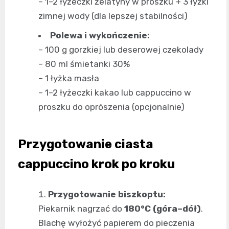
– 1–2 łyżeczki żelatyny w proszku + 3 łyżki
zimnej wody (dla lepszej stabilności)
Polewa i wykończenie:
– 100 g gorzkiej lub deserowej czekolady
– 80 ml śmietanki 30%
– 1 łyżka masła
– 1–2 łyżeczki kakao lub cappuccino w
proszku do oprószenia (opcjonalnie)
Przygotowanie ciasta
cappuccino krok po kroku
Przygotowanie biszkoptu:
Piekarnik nagrzać do
180°C (góra–dół)
.
Blachę wyłożyć papierem do pieczenia