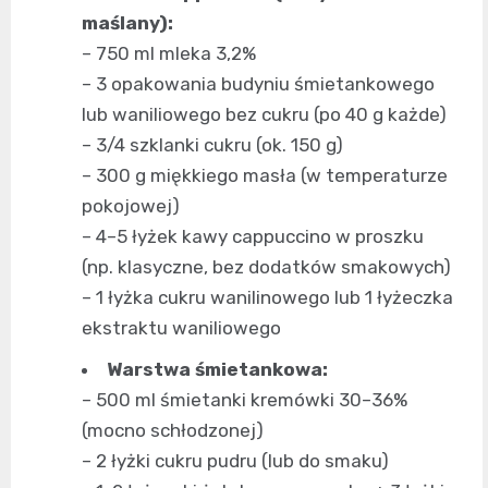
maślany):
– 750 ml mleka 3,2%
– 3 opakowania budyniu śmietankowego
lub waniliowego bez cukru (po 40 g każde)
– 3/4 szklanki cukru (ok. 150 g)
– 300 g miękkiego masła (w temperaturze
pokojowej)
– 4–5 łyżek kawy cappuccino w proszku
(np. klasyczne, bez dodatków smakowych)
– 1 łyżka cukru wanilinowego lub 1 łyżeczka
ekstraktu waniliowego
Warstwa śmietankowa:
– 500 ml śmietanki kremówki 30–36%
(mocno schłodzonej)
– 2 łyżki cukru pudru (lub do smaku)