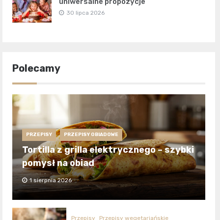
uniwersalne propozycje
30 lipca 2026
Polecamy
PRZEPISY
PRZEPISY OBIADOWE
Tortilla z grilla elektrycznego – szybki
pomysł na obiad
1 sierpnia 2026
Przepisy
Przepisy wegetariańskie