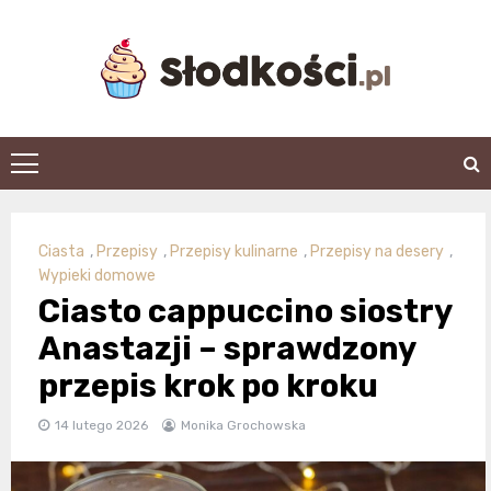
Skip
to
content
slodkosci.pl
Ciasta
,
Przepisy
,
Przepisy kulinarne
,
Przepisy na desery
,
Wypieki domowe
Ciasto cappuccino siostry
Anastazji – sprawdzony
przepis krok po kroku
14 lutego 2026
Monika Grochowska