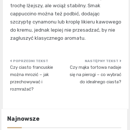
trochę lżejszy, ale wciąż stabilny. Smak
cappuccino można też podbić, dodając
szczyptę cynamonu lub kroplę likieru kawowego
do kremu, jednak lepiej nie przesadzać, by nie
zagłuszyć klasycznego aromatu.
Nawigacja
Czy ciasto francuskie
Czy mąka tortowa nadaje
wpisu
można mrozić – jak
się na pierogi – co wybrać
przechowywać i
do idealnego ciasta?
rozmrażać?
Najnowsze