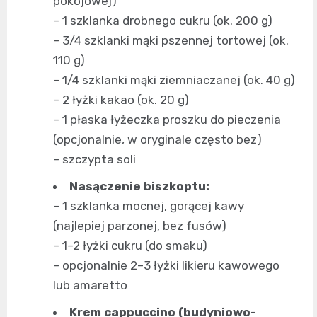
pokojowej)
– 1 szklanka drobnego cukru (ok. 200 g)
– 3/4 szklanki mąki pszennej tortowej (ok.
110 g)
– 1/4 szklanki mąki ziemniaczanej (ok. 40 g)
– 2 łyżki kakao (ok. 20 g)
– 1 płaska łyżeczka proszku do pieczenia
(opcjonalnie, w oryginale często bez)
– szczypta soli
Nasączenie biszkoptu:
– 1 szklanka mocnej, gorącej kawy
(najlepiej parzonej, bez fusów)
– 1–2 łyżki cukru (do smaku)
– opcjonalnie 2–3 łyżki likieru kawowego
lub amaretto
Krem cappuccino (budyniowo-