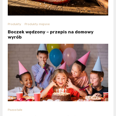
Produkty
Produkty mięsne
Boczek wędzony – przepis na domowy
wyrób
Pozostałe