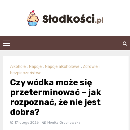
Skip
to
content
slodkosci.pl
Alkohole
,
Napoje
,
Napoje alkoholowe
,
Zdrowie i
bezpieczeństwo
Czy wódka może się
przeterminować – jak
rozpoznać, że nie jest
dobra?
17 lutego 2026
Monika Grochowska