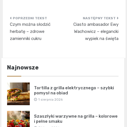
Nawigacja
Czym można słodzić
Ciasto ambasador Ewy
wpisu
herbatę – zdrowe
Wachowicz – elegancki
zamienniki cukru
wypiek na święta
Najnowsze
Tortilla z grilla elektrycznego – szybki
pomysł na obiad
1 sierpnia 2026
Szaszłyki warzywne na grilla – kolorowe
i pełne smaku