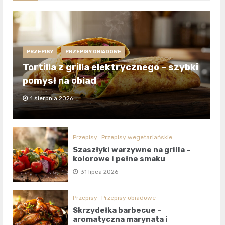
PRZEPISY
PRZEPISY OBIADOWE
Tortilla z grilla elektrycznego – szybki
pomysł na obiad
1 sierpnia 2026
Przepisy
Przepisy wegetariańskie
Szaszłyki warzywne na grilla –
kolorowe i pełne smaku
31 lipca 2026
Przepisy
Przepisy obiadowe
Skrzydełka barbecue –
aromatyczna marynata i