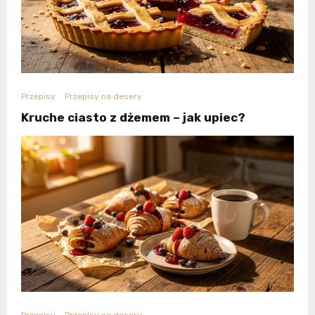
Przepisy
Przepisy na desery
Kruche ciasto z dżemem – jak upiec?
Przepisy
Przepisy na desery