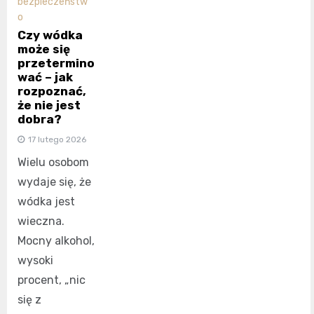
bezpieczeństw
o
Czy wódka
może się
przetermino
wać – jak
rozpoznać,
że nie jest
dobra?
17 lutego 2026
Wielu osobom
wydaje się, że
wódka jest
wieczna.
Mocny alkohol,
wysoki
procent, „nic
się z