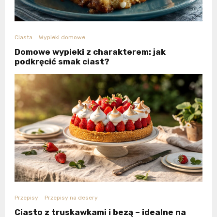
Ciasta
Wypieki domowe
Domowe wypieki z charakterem: jak
podkręcić smak ciast?
Przepisy
Przepisy na desery
Ciasto z truskawkami i bezą – idealne na