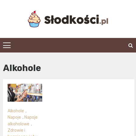
Skip
to
content
slodkosci.pl
Alkohole
Alkohole
,
Napoje
,
Napoje
alkoholowe
,
Zdrowie i