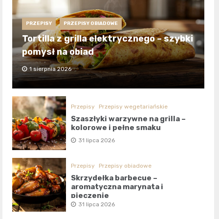
PRZEPISY
PRZEPISY OBIADOWE
Tortilla z grilla elektrycznego – szybki
pomysł na obiad
1 sierpnia 2026
Przepisy
Przepisy wegetariańskie
Szaszłyki warzywne na grilla –
kolorowe i pełne smaku
31 lipca 2026
Przepisy
Przepisy obiadowe
Skrzydełka barbecue –
aromatyczna marynata i
pieczenie
31 lipca 2026