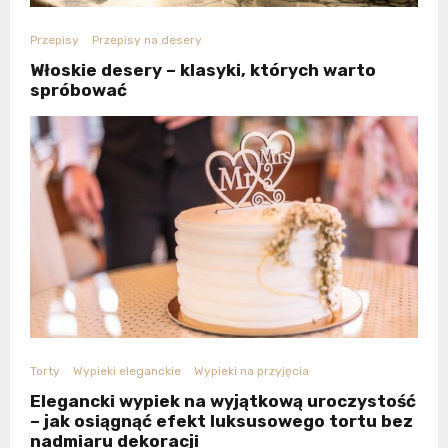
Przepisy
Przepisy na desery
Włoskie desery – klasyki, których warto
spróbować
Torty
Wypieki eleganckie
Wypieki na przyjęcia
Elegancki wypiek na wyjątkową uroczystość
– jak osiągnąć efekt luksusowego tortu bez
nadmiaru dekoracji