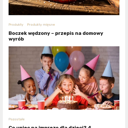
Produkty
Produkty mięsne
Boczek wędzony – przepis na domowy
wyrób
Pozostałe
Co upiec na imprezę dla dzieci? 4