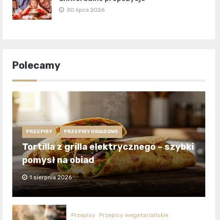
30 lipca 2026
Polecamy
PRZEPISY
PRZEPISY OBIADOWE
Tortilla z grilla elektrycznego – szybki
pomysł na obiad
1 sierpnia 2026
Przepisy
Przepisy wegetariańskie