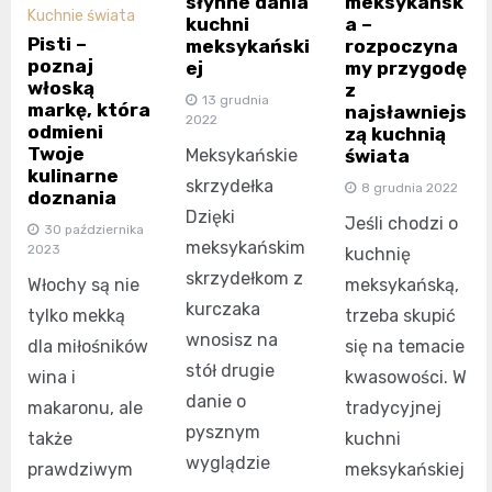
słynne dania
meksykańsk
Kuchnie świata
kuchni
a –
Pisti –
meksykański
rozpoczyna
poznaj
ej
my przygodę
włoską
z
13 grudnia
markę, która
najsławniejs
2022
odmieni
zą kuchnią
Twoje
Meksykańskie
świata
kulinarne
skrzydełka
8 grudnia 2022
doznania
Dzięki
Jeśli chodzi o
30 października
meksykańskim
2023
kuchnię
skrzydełkom z
meksykańską,
Włochy są nie
kurczaka
trzeba skupić
tylko mekką
wnosisz na
się na temacie
dla miłośników
stół drugie
kwasowości. W
wina i
danie o
tradycyjnej
makaronu, ale
pysznym
kuchni
także
wyglądzie
meksykańskiej
prawdziwym