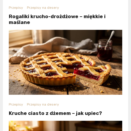
Przepisy
Przepisy na desery
Rogaliki krucho-drożdżowe – miękkie i
maślane
Przepisy
Przepisy na desery
Kruche ciasto z dżemem – jak upiec?