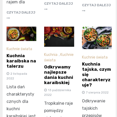
rajem dla
CZYTAJ DALEJJ
CZYTAJ DALEJJ
CZYTAJ DALEJJ
Kuchnie świata
Kuchnia
,
Kuchnie
Kuchnia
Kuchnie świata
świata
karaibska na
Kuchnia
talerzu
Odkrywamy
tajska, czym
najlepsze
się
2 listopada
dania kuchni
2022
charakteryz
karaibskiej
uje?
Lista dań
13 października
7 sierpnia 2022
charakterysty
2022
Odkrywanie
cznych dla
Tropikalne raje
tajskich
kuchni
pomiędzy
przepisów
karaibskiej jest