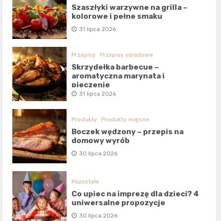
Szaszłyki warzywne na grilla –
kolorowe i pełne smaku
31 lipca 2026
Przepisy
Przepisy obiadowe
Skrzydełka barbecue –
aromatyczna marynata i
pieczenie
31 lipca 2026
Produkty
Produkty mięsne
Boczek wędzony – przepis na
domowy wyrób
30 lipca 2026
Pozostałe
Co upiec na imprezę dla dzieci? 4
uniwersalne propozycje
30 lipca 2026