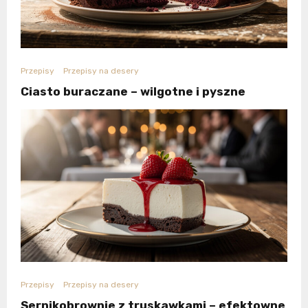
Przepisy
Przepisy na desery
Ciasto buraczane – wilgotne i pyszne
Przepisy
Przepisy na desery
Sernikobrownie z truskawkami – efektowne