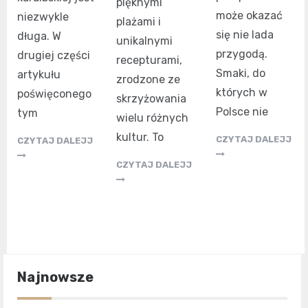
pięknymi
może okazać
niezwykle
plażami i
się nie lada
długa. W
unikalnymi
przygodą.
drugiej części
recepturami,
Smaki, do
artykułu
zrodzone ze
których w
poświęconego
skrzyżowania
Polsce nie
tym
wielu różnych
kultur. To
CZYTAJ DALEJJ
CZYTAJ DALEJJ
CZYTAJ DALEJJ
Najnowsze