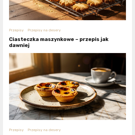
Przepisy
Przepisy na desery
Ciasteczka maszynkowe – przepis jak
dawniej
Przepisy
Przepisy na desery