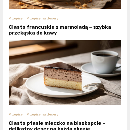
Przepisy
Przepisy na desery
Ciasto francuskie z marmoladą – szybka
przekąska do kawy
Przepisy
Przepisy na desery
Ciasto ptasie mleczko na biszkopcie –
delikatny deser na każdą okazję