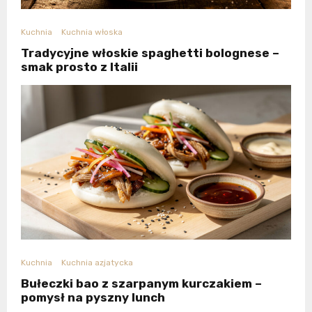
Kuchnia
Kuchnia włoska
Tradycyjne włoskie spaghetti bolognese –
smak prosto z Italii
Kuchnia
Kuchnia azjatycka
Bułeczki bao z szarpanym kurczakiem –
pomysł na pyszny lunch