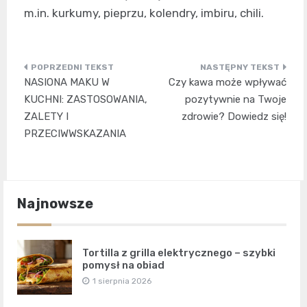
m.in. kurkumy, pieprzu, kolendry, imbiru, chili.
Nawigacja
NASIONA MAKU W
Czy kawa może wpływać
wpisu
KUCHNI: ZASTOSOWANIA,
pozytywnie na Twoje
ZALETY I
zdrowie? Dowiedz się!
PRZECIWWSKAZANIA
Najnowsze
Tortilla z grilla elektrycznego – szybki
pomysł na obiad
1 sierpnia 2026