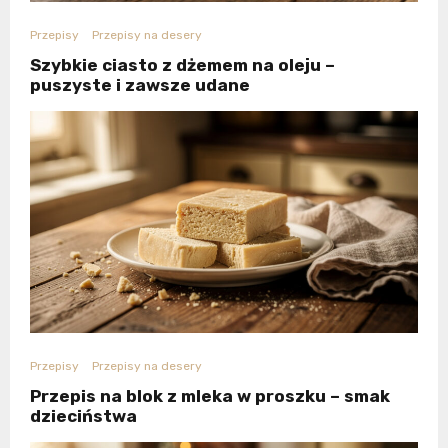
Przepisy
Przepisy na desery
Szybkie ciasto z dżemem na oleju –
puszyste i zawsze udane
Przepisy
Przepisy na desery
Przepis na blok z mleka w proszku – smak
dzieciństwa