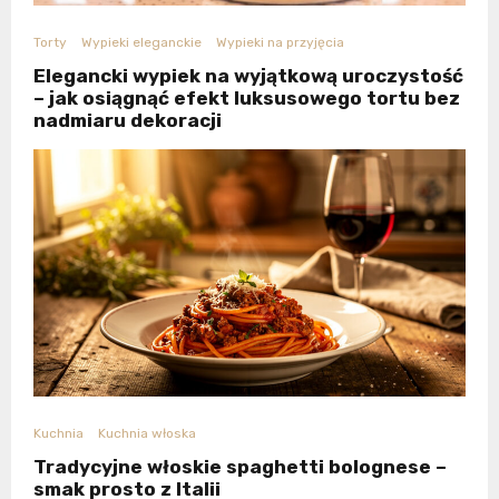
Torty
Wypieki eleganckie
Wypieki na przyjęcia
Elegancki wypiek na wyjątkową uroczystość
– jak osiągnąć efekt luksusowego tortu bez
nadmiaru dekoracji
Kuchnia
Kuchnia włoska
Tradycyjne włoskie spaghetti bolognese –
smak prosto z Italii