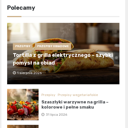
Polecamy
PRZEPISY
PRZEPISY OBIADOWE
Tortilla z grilla elektrycznego – szybki
pomysł na obiad
1 sierpnia 2026
Przepisy
Przepisy wegetariańskie
Szaszłyki warzywne na grilla –
kolorowe i pełne smaku
31 lipca 2026