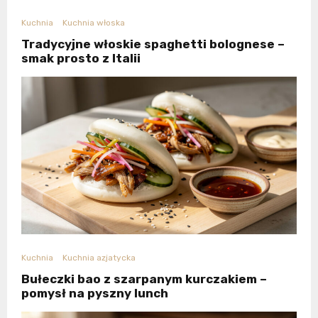
Kuchnia
Kuchnia włoska
Tradycyjne włoskie spaghetti bolognese –
smak prosto z Italii
Kuchnia
Kuchnia azjatycka
Bułeczki bao z szarpanym kurczakiem –
pomysł na pyszny lunch