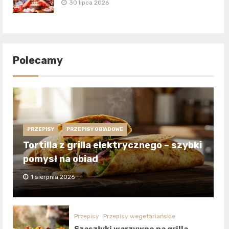
30 lipca 2026
Polecamy
PRZEPISY
PRZEPISY OBIADOWE
Tortilla z grilla elektrycznego – szybki
pomysł na obiad
1 sierpnia 2026
Przepisy
Przepisy wegetariańskie