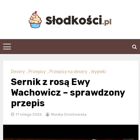
Skip
to
content
slodkosci.pl
Desery
,
Przepisy
,
Przepisy na desery
,
Wypieki
Sernik z rosą Ewy
Wachowicz – sprawdzony
przepis
17 lutego 2026
Monika Grochowska