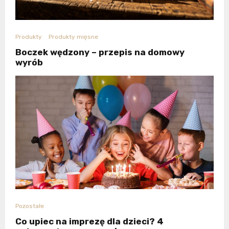
Produkty
Produkty mięsne
Boczek wędzony – przepis na domowy
wyrób
Pozostałe
Co upiec na imprezę dla dzieci? 4