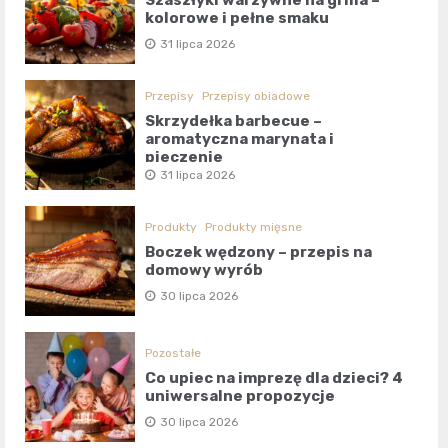
Szaszłyki warzywne na grilla –
kolorowe i pełne smaku
31 lipca 2026
Przepisy
Przepisy obiadowe
Skrzydełka barbecue –
aromatyczna marynata i
pieczenie
31 lipca 2026
Produkty
Produkty mięsne
Boczek wędzony – przepis na
domowy wyrób
30 lipca 2026
Pozostałe
Co upiec na imprezę dla dzieci? 4
uniwersalne propozycje
30 lipca 2026