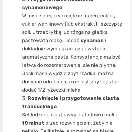
cynamonowego
W misce połączyć miękkie masło, cukier,
cukier wanilinowy (lub ekstrakt) i szczyptę
soli. Utrzeć łyżką lub rózgą na gładką,
pastowatą masę. Dodać
cynamon
i
dokładnie wymieszać, aż powstanie
aromatyczna pasta. Konsystencja ma być
łatwa do rozsmarowania, ale nie płynna.
Jeśli masa wyjdzie zbyt rzadka, można
dosypać odrobinę cukru; jeśli zbyt gęsta –
dodać 1/2 łyżeczki mleka.
Rozwinięcie i przygotowanie ciasta
francuskiego
Schłodzone ciasto wyjąć z lodówki na
5–
10 minut
przed rozwinięciem, żeby nie
pękało. Delikatnie je rozwinąć na blacie