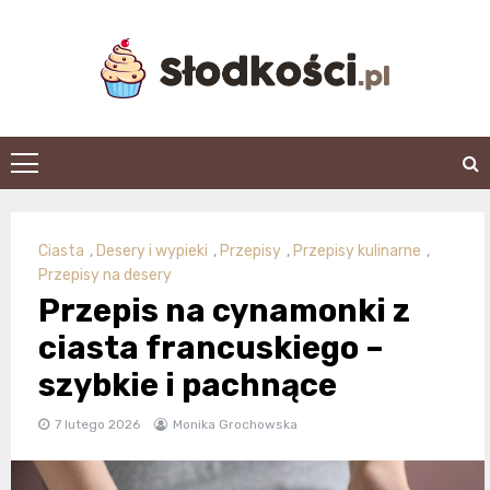
Skip
to
content
slodkosci.pl
Ciasta
,
Desery i wypieki
,
Przepisy
,
Przepisy kulinarne
,
Przepisy na desery
Przepis na cynamonki z
ciasta francuskiego –
szybkie i pachnące
7 lutego 2026
Monika Grochowska