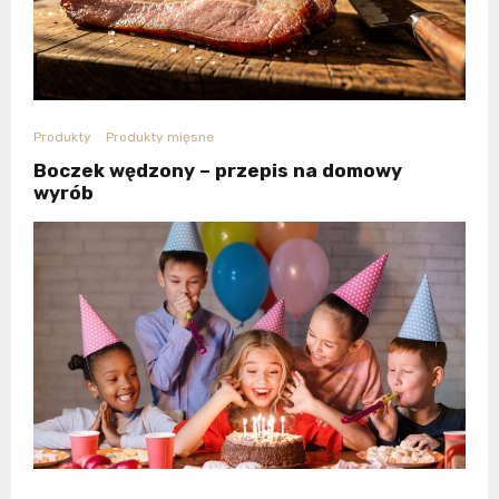
Produkty
Produkty mięsne
Boczek wędzony – przepis na domowy
wyrób