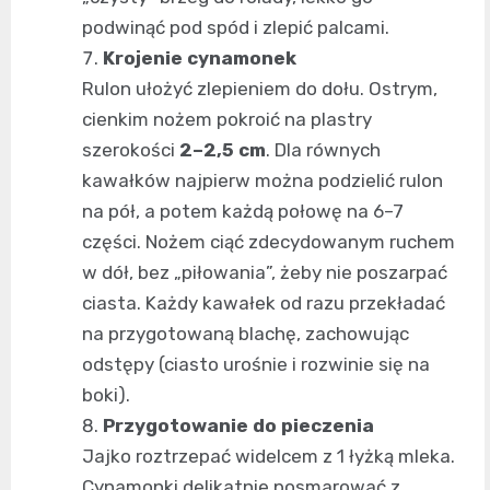
podwinąć pod spód i zlepić palcami.
Krojenie cynamonek
Rulon ułożyć zlepieniem do dołu. Ostrym,
cienkim nożem pokroić na plastry
szerokości
2–2,5 cm
. Dla równych
kawałków najpierw można podzielić rulon
na pół, a potem każdą połowę na 6–7
części. Nożem ciąć zdecydowanym ruchem
w dół, bez „piłowania”, żeby nie poszarpać
ciasta. Każdy kawałek od razu przekładać
na przygotowaną blachę, zachowując
odstępy (ciasto urośnie i rozwinie się na
boki).
Przygotowanie do pieczenia
Jajko roztrzepać widelcem z 1 łyżką mleka.
Cynamonki delikatnie posmarować z