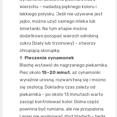
wierzchu – nadadzą pięknego koloru i
lekkiego połysku. Jeśli nie używane jest
jajko, można użyć samego mleka lub
śmietanki. Na tym etapie można
dodatkowo posypać wierzch odrobiną
cukru (biały lub trzcinowy) – stworzy
chrupiącą skorupkę.
Pieczenie cynamonek
Blachę wstawić do nagrzanego piekarnika.
Piec około
15–20 minut
, aż cynamonki
wyraźnie urosną, rozwarstwią się i mocno
się zezłocą. Dokładny czas zależy od
piekarnika – po około 13 minutach warto
zacząć kontrolować kolor. Dolna część
powinna być rumiana, ale nie przypalona.
Lepiej nie wyjmować zbyt bladych – będą