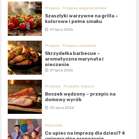
Przepisy
Przepisy wegetariańskie
Szaszłyki warzywne na grilla –
kolorowe i pełne smaku
31 lipca 2026
Przepisy
Przepisy obiadowe
Skrzydełka barbecue –
aromatyczna marynata i
pieczenie
31 lipca 2026
Produkty
Produkty mięsne
Boczek wędzony – przepis na
domowy wyrób
30 lipca 2026
Pozostałe
Co upiec na imprezę dla dzieci? 4
uniwersalne propozycje