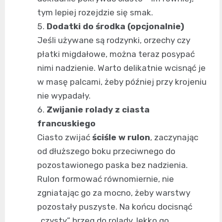
tym lepiej rozejdzie się smak.
Dodatki do środka (opcjonalnie)
Jeśli używane są rodzynki, orzechy czy
płatki migdałowe, można teraz posypać
nimi nadzienie. Warto delikatnie wcisnąć je
w masę palcami, żeby później przy krojeniu
nie wypadały.
Zwijanie rolady z ciasta
francuskiego
Ciasto zwijać
ściśle w rulon
, zaczynając
od dłuższego boku przeciwnego do
pozostawionego paska bez nadzienia.
Rulon formować równomiernie, nie
zgniatając go za mocno, żeby warstwy
pozostały puszyste. Na końcu docisnąć
„czysty” brzeg do rolady, lekko go