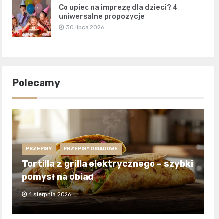
Co upiec na imprezę dla dzieci? 4
uniwersalne propozycje
30 lipca 2026
Polecamy
PRZEPISY
PRZEPISY OBIADOWE
Tortilla z grilla elektrycznego – szybki
pomysł na obiad
1 sierpnia 2026