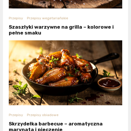
Przepisy
Przepisy wegetariańskie
Szaszłyki warzywne na grilla – kolorowe i
pełne smaku
Przepisy
Przepisy obiadowe
Skrzydełka barbecue – aromatyczna
marynata i pieczenie