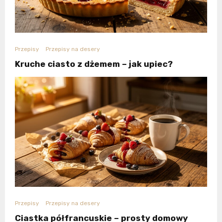
Przepisy
Przepisy na desery
Kruche ciasto z dżemem – jak upiec?
Przepisy
Przepisy na desery
Ciastka półfrancuskie – prosty domowy