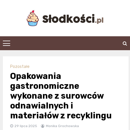
Skip
to
content
slodkosci.pl
Pozostałe
Opakowania
gastronomiczne
wykonane z surowców
odnawialnych i
materiałów z recyklingu
29 lipca 2025
Monika Grochowska