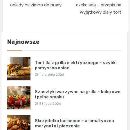
wpisu
obiady na zimno do pracy
czekoladą – przepis na
wyjątkowy biały tort
Najnowsze
Tortilla z grilla elektrycznego – szybki
pomysł na obiad
1 sierpnia 2026
Szaszłyki warzywne na grilla – kolorowe
i pełne smaku
31 lipca 2026
Skrzydełka barbecue – aromatyczna
marynata i pieczenie