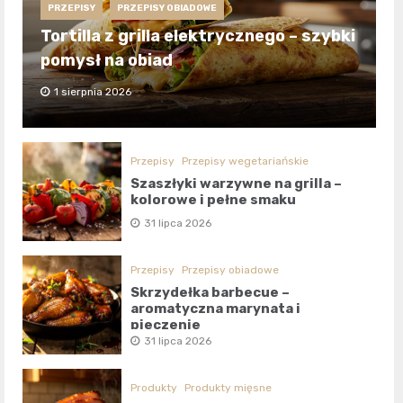
PRZEPISY
PRZEPISY OBIADOWE
Tortilla z grilla elektrycznego – szybki
pomysł na obiad
1 sierpnia 2026
Przepisy
Przepisy wegetariańskie
Szaszłyki warzywne na grilla –
kolorowe i pełne smaku
31 lipca 2026
Przepisy
Przepisy obiadowe
Skrzydełka barbecue –
aromatyczna marynata i
pieczenie
31 lipca 2026
Produkty
Produkty mięsne