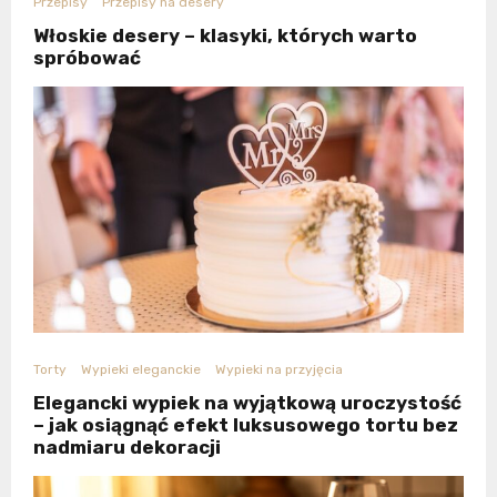
Przepisy
Przepisy na desery
Włoskie desery – klasyki, których warto
spróbować
Torty
Wypieki eleganckie
Wypieki na przyjęcia
Elegancki wypiek na wyjątkową uroczystość
– jak osiągnąć efekt luksusowego tortu bez
nadmiaru dekoracji