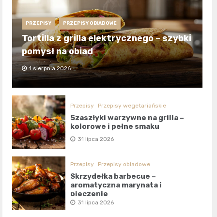
PRZEPISY
PRZEPISY OBIADOWE
Tortilla z grilla elektrycznego – szybki
pomysł na obiad
1 sierpnia 2026
Przepisy
Przepisy wegetariańskie
Szaszłyki warzywne na grilla –
kolorowe i pełne smaku
31 lipca 2026
Przepisy
Przepisy obiadowe
Skrzydełka barbecue –
aromatyczna marynata i
pieczenie
31 lipca 2026