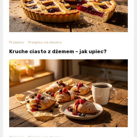
Przepisy
Przepisy na desery
Kruche ciasto z dżemem – jak upiec?