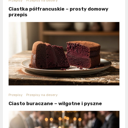
Przepisy
Przepisy na desery
Ciastka półfrancuskie – prosty domowy
przepis
Przepisy
Przepisy na desery
Ciasto buraczane – wilgotne i pyszne