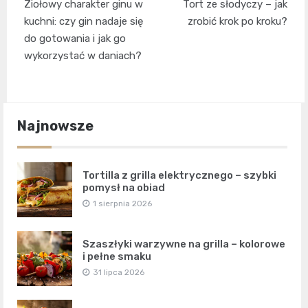
Ziołowy charakter ginu w
Tort ze słodyczy – jak
wpisu
kuchni: czy gin nadaje się
zrobić krok po kroku?
do gotowania i jak go
wykorzystać w daniach?
Najnowsze
Tortilla z grilla elektrycznego – szybki
pomysł na obiad
1 sierpnia 2026
Szaszłyki warzywne na grilla – kolorowe
i pełne smaku
31 lipca 2026