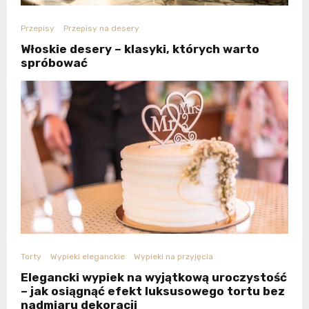
Przepisy
Przepisy na desery
Włoskie desery – klasyki, których warto
spróbować
Torty
Wypieki eleganckie
Wypieki na przyjęcia
Elegancki wypiek na wyjątkową uroczystość
– jak osiągnąć efekt luksusowego tortu bez
nadmiaru dekoracji