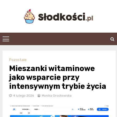
Skip
to
content
slodkosci.pl
Pozostałe
Mieszanki witaminowe
jako wsparcie przy
intensywnym trybie życia
4 lutego 2026
Monika Grochowska