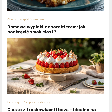
Ciasta
Wypieki domowe
Domowe wypieki z charakterem: jak
podkręcić smak ciast?
Przepisy
Przepisy na desery
Ciasto z truskawkami i bezą – idealne na