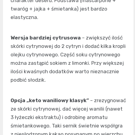
charakter deseru. Podstawa (mascarpone +
twaróg + jajka + śmietanka) jest bardzo
elastyczna.
Wersja bardziej cytrusowa
– zwiększyć ilość
skórki cytrynowej do 2 cytryn i dodać kilka kropli
olejku cytrynowego. Część soku cytrynowego
można zastąpić sokiem z limonki. Przy większej
ilości kwaśnych dodatków warto nieznacznie
podbić słodzik.
Opcja „keto waniliowy klasyk”
– zrezygnować
ze skórki cytrynowej, dać więcej wanilii (nawet
3 łyżeczki ekstraktu) i odrobinę aromatu
śmietankowego. Taki sernik świetnie współgra
z niesłodzonym kakao posypanym po wierzchu