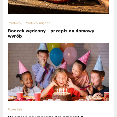
Produkty
Produkty mięsne
Boczek wędzony – przepis na domowy
wyrób
Pozostałe