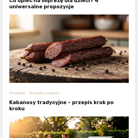
Co upiec na imprezę dla dzieci? 4
uniwersalne propozycje
Produkty
Produkty mięsne
Kabanosy tradycyjne – przepis krok po
kroku