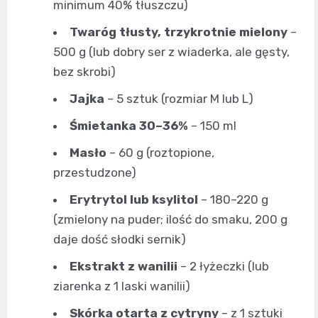
minimum 40% tłuszczu)
Twaróg tłusty, trzykrotnie mielony
–
500 g (lub dobry ser z wiaderka, ale gęsty,
bez skrobi)
Jajka
– 5 sztuk (rozmiar M lub L)
Śmietanka 30–36%
– 150 ml
Masło
– 60 g (roztopione,
przestudzone)
Erytrytol lub ksylitol
– 180–220 g
(zmielony na puder; ilość do smaku, 200 g
daje dość słodki sernik)
Ekstrakt z wanilii
– 2 łyżeczki (lub
ziarenka z 1 laski wanilii)
Skórka otarta z cytryny
– z 1 sztuki