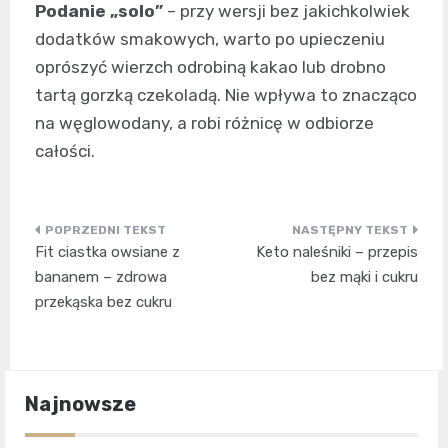
Podanie „solo”
– przy wersji bez jakichkolwiek
dodatków smakowych, warto po upieczeniu
oprószyć wierzch odrobiną kakao lub drobno
tartą gorzką czekoladą. Nie wpływa to znacząco
na węglowodany, a robi różnicę w odbiorze
całości.
Nawigacja
Fit ciastka owsiane z
Keto naleśniki – przepis
wpisu
bananem – zdrowa
bez mąki i cukru
przekąska bez cukru
Najnowsze