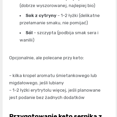
(dobrze wyszorowanej, najlepiej bio)
Sok z cytryny
– 1–2 łyżki (delikatne
przełamanie smaku, nie pomijać)
Sól
– szczypta (podbija smak sera i
wanilii)
Opcjonalnie, ale polecane przy keto:
– kilka kropel aromatu śmietankowego lub
migdałowego, jeśli lubiany
– 1–2 łyżki erytrytolu więcej, jeśli planowane
jest podanie bez żadnych dodatków
Przygotowanie keto sernika z