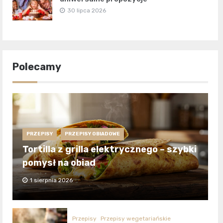
30 lipca 2026
Polecamy
PRZEPISY
PRZEPISY OBIADOWE
Tortilla z grilla elektrycznego – szybki
pomysł na obiad
1 sierpnia 2026
Przepisy
Przepisy wegetariańskie