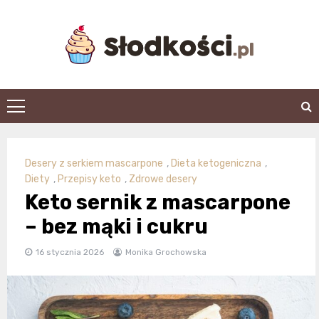
Skip
to
content
slodkosci.pl
Desery z serkiem mascarpone
,
Dieta ketogeniczna
,
Diety
,
Przepisy keto
,
Zdrowe desery
Keto sernik z mascarpone
– bez mąki i cukru
16 stycznia 2026
Monika Grochowska