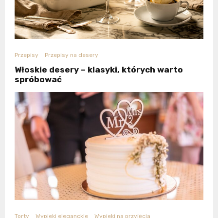
Przepisy
Przepisy na desery
Włoskie desery – klasyki, których warto
spróbować
Torty
Wypieki eleganckie
Wypieki na przyjęcia