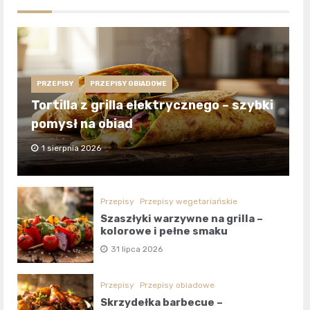
PRZEPISY
PRZEPISY OBIADOWE
Tortilla z grilla elektrycznego – szybki
pomysł na obiad
1 sierpnia 2026
Przepisy
Przepisy wegetariańskie
Szaszłyki warzywne na grilla –
kolorowe i pełne smaku
31 lipca 2026
Przepisy
Przepisy obiadowe
Skrzydełka barbecue –