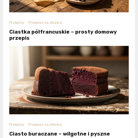
Przepisy
Przepisy na desery
Ciastka półfrancuskie – prosty domowy
przepis
Przepisy
Przepisy na desery
Ciasto buraczane – wilgotne i pyszne