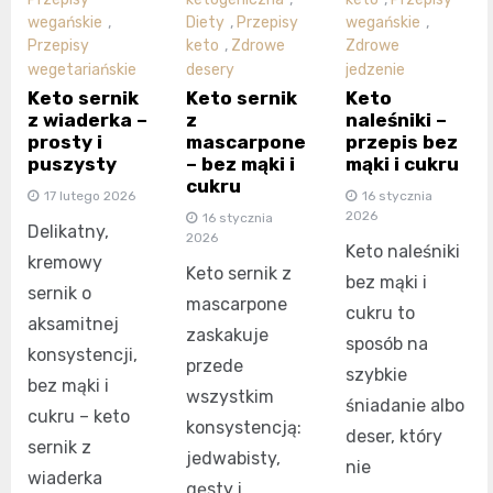
wegańskie
,
Diety
,
Przepisy
wegańskie
,
Przepisy
keto
,
Zdrowe
Zdrowe
wegetariańskie
desery
jedzenie
Keto sernik
Keto sernik
Keto
z wiaderka –
z
naleśniki –
prosty i
mascarpone
przepis bez
puszysty
– bez mąki i
mąki i cukru
cukru
17 lutego 2026
16 stycznia
2026
16 stycznia
Delikatny,
2026
Keto naleśniki
kremowy
Keto sernik z
bez mąki i
sernik o
mascarpone
cukru to
aksamitnej
zaskakuje
sposób na
konsystencji,
przede
szybkie
bez mąki i
wszystkim
śniadanie albo
cukru – keto
konsystencją:
deser, który
sernik z
jedwabisty,
nie
wiaderka
gęsty i