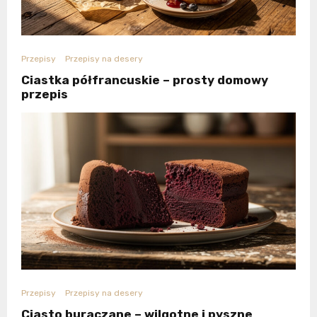
Przepisy
Przepisy na desery
Ciastka półfrancuskie – prosty domowy
przepis
Przepisy
Przepisy na desery
Ciasto buraczane – wilgotne i pyszne