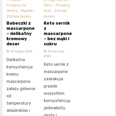
Przepisy na
Diety
,
Przepisy
desery
,
Wypieki
,
keto
,
Zdrowe
Zdrowe desery
desery
Babeczki z
Keto sernik
mascarpone
z
– delikatny
mascarpone
kremowy
– bez mąki i
deser
cukru
18 lutego 2026
16 stycznia
2026
Delikatna
Keto sernik z
konsystencja
mascarpone
kremu
zaskakuje
mascarpone
przede
zależy głównie
wszystkim
od
konsystencją:
temperatury
jedwabisty,
składników i
gęsty i