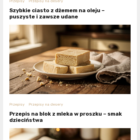
Przepisy
Przepisy na desery
Szybkie ciasto z dżemem na oleju –
puszyste i zawsze udane
Przepisy
Przepisy na desery
Przepis na blok z mleka w proszku – smak
dzieciństwa