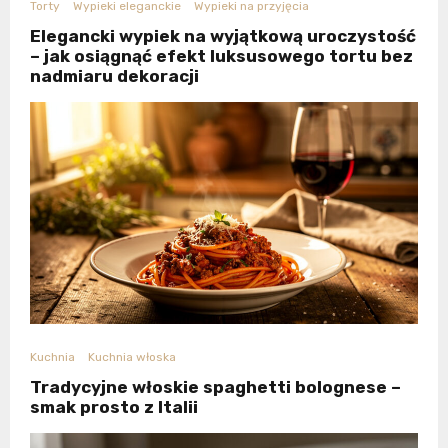
Torty
Wypieki eleganckie
Wypieki na przyjęcia
Elegancki wypiek na wyjątkową uroczystość
– jak osiągnąć efekt luksusowego tortu bez
nadmiaru dekoracji
Kuchnia
Kuchnia włoska
Tradycyjne włoskie spaghetti bolognese –
smak prosto z Italii