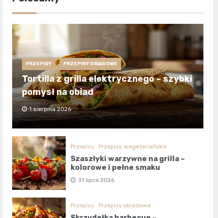
PRZEPISY
PRZEPISY OBIADOWE
Tortilla z grilla elektrycznego – szybki
pomysł na obiad
1 sierpnia 2026
Przepisy
Przepisy wegetariańskie
Szaszłyki warzywne na grilla –
kolorowe i pełne smaku
31 lipca 2026
Przepisy
Przepisy obiadowe
Skrzydełka barbecue –