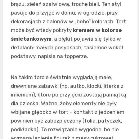
brązu, zieleń szałwiową, trochę bieli. Ten styl
pasuje do przyjęć w domu, w ogrodzie, przy
dekoracjach z balonów w „boho” kolorach. Tort
może być wtedy pokryty
kremem w kolorze
śmietankowym
, a błękit pojawia się tylko w
detalach: małych posypkach, tasiemce wokół
podstawy, napisie na topperze.
Na takim torcie świetnie wyglądają małe,
drewniane zabawki (np. autko, klocki, literka z
imieniem), które po przyjęciu zostają pamiątką
dla dziecka. Ważne, żeby elementy nie były
wbijane głęboko w tort – kontakt z jedzeniem
powinien być zabezpieczony (folia, patyczek,
podkładka). To rozwiązanie wygodne, bo nie
wymaga lepienia figurek z masy cukrowej.