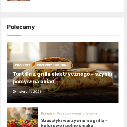
Polecamy
PRZEPISY
PRZEPISY OBIADOWE
Tortilla z grilla elektrycznego – szybki
pomysł na obiad
1 sierpnia 2026
Przepisy
Przepisy wegetariańskie
Szaszłyki warzywne na grilla –
kolorowe i pełne smaku