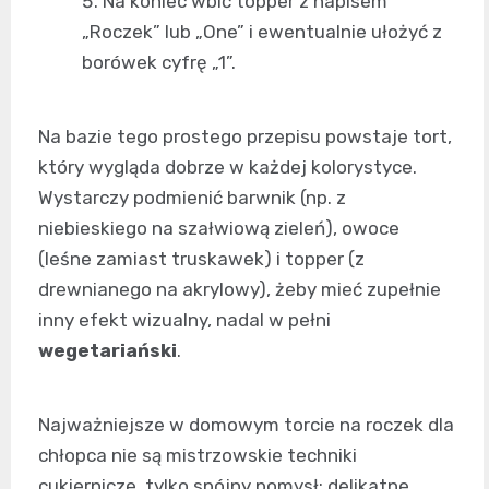
Na koniec wbić topper z napisem
„Roczek” lub „One” i ewentualnie ułożyć z
borówek cyfrę „1”.
Na bazie tego prostego przepisu powstaje tort,
który wygląda dobrze w każdej kolorystyce.
Wystarczy podmienić barwnik (np. z
niebieskiego na szałwiową zieleń), owoce
(leśne zamiast truskawek) i topper (z
drewnianego na akrylowy), żeby mieć zupełnie
inny efekt wizualny, nadal w pełni
wegetariański
.
Najważniejsze w domowym torcie na roczek dla
chłopca nie są mistrzowskie techniki
cukiernicze, tylko spójny pomysł: delikatne