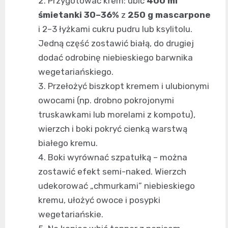
Przygotować krem: ubić
400 ml
śmietanki 30–36%
z
250 g mascarpone
i 2–3 łyżkami cukru pudru lub ksylitolu.
Jedną część zostawić białą, do drugiej
dodać odrobinę niebieskiego barwnika
wegetariańskiego.
Przełożyć biszkopt kremem i ulubionymi
owocami (np. drobno pokrojonymi
truskawkami lub morelami z kompotu),
wierzch i boki pokryć cienką warstwą
białego kremu.
Boki wyrównać szpatułką – można
zostawić efekt semi-naked. Wierzch
udekorować „chmurkami” niebieskiego
kremu, ułożyć owoce i posypki
wegetariańskie.