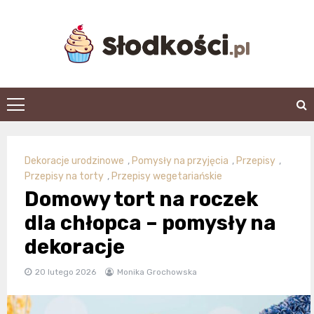
Skip
to
content
slodkosci.pl
Dekoracje urodzinowe
,
Pomysły na przyjęcia
,
Przepisy
,
Przepisy na torty
,
Przepisy wegetariańskie
Domowy tort na roczek
dla chłopca – pomysły na
dekoracje
20 lutego 2026
Monika Grochowska