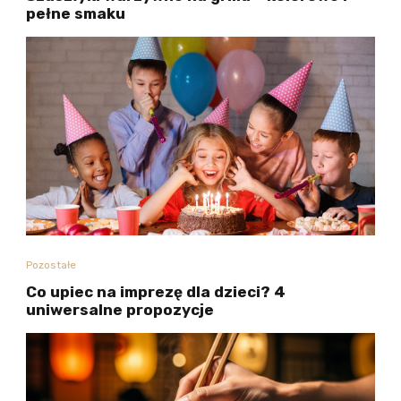
pełne smaku
Pozostałe
Co upiec na imprezę dla dzieci? 4
uniwersalne propozycje