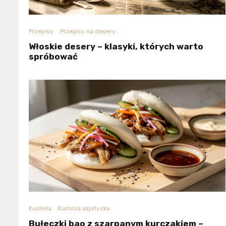
Przepisy
Przepisy na desery
Włoskie desery – klasyki, których warto
spróbować
Kuchnia
Kuchnia azjatycka
Bułeczki bao z szarpanym kurczakiem –