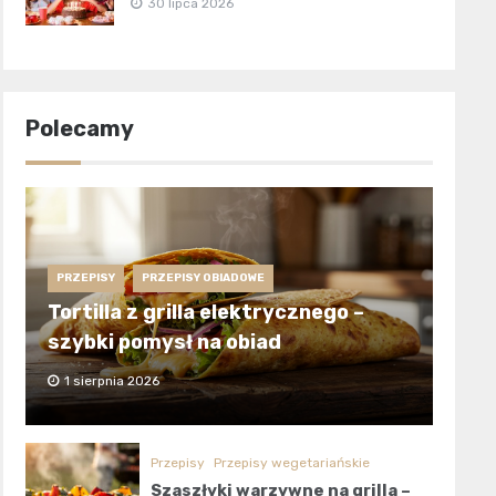
30 lipca 2026
Polecamy
PRZEPISY
PRZEPISY OBIADOWE
Tortilla z grilla elektrycznego –
szybki pomysł na obiad
1 sierpnia 2026
Przepisy
Przepisy wegetariańskie
Szaszłyki warzywne na grilla –