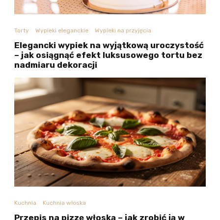
Torty
Wypieki eleganckie
Wypieki na przyjęcia
Elegancki wypiek na wyjątkową uroczystość
– jak osiągnąć efekt luksusowego tortu bez
nadmiaru dekoracji
Kuchnia
Kuchnia włoska
Przepis na pizzę włoską – jak zrobić ją w