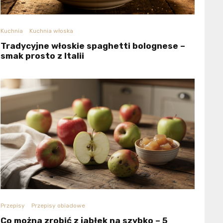
Kuchnia
Kuchnia włoska
Tradycyjne włoskie spaghetti bolognese –
smak prosto z Italii
Przepisy
Przepisy obiadowe
Co można zrobić z jabłek na szybko – 5