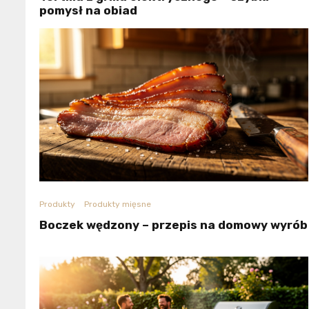
pomysł na obiad
Produkty
Produkty mięsne
Boczek wędzony – przepis na domowy wyrób