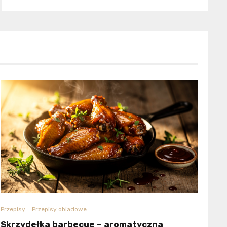
Przepisy
Przepisy obiadowe
Skrzydełka barbecue – aromatyczna