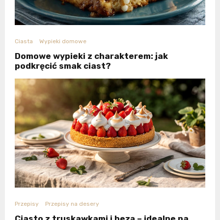
Ciasta
Wypieki domowe
Domowe wypieki z charakterem: jak
podkręcić smak ciast?
Przepisy
Przepisy na desery
Ciasto z truskawkami i bezą – idealne na