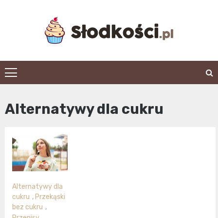
Skip
to
content
slodkosci.pl
Alternatywy dla cukru
Alternatywy dla
cukru
,
Przekąski
bez cukru
,
Przepisy
,