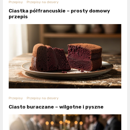
Przepisy
Przepisy na desery
Ciastka półfrancuskie – prosty domowy
przepis
Przepisy
Przepisy na desery
Ciasto buraczane – wilgotne i pyszne