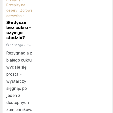
Przepisy na
desery
,
Zdrowe
odżywianie
Słodycze
bez cukru –
czym je
słodzić?
17 lutego 2026
Rezygnacja z
białego cukru
wydaje się
prosta –
wystarczy
sięgnąć po
jeden z
dostępnych
zamienników.