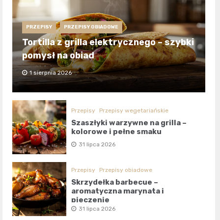
PRZEPISY
PRZEPISY OBIADOWE
Tortilla z grilla elektrycznego – szybki
pomysł na obiad
1 sierpnia 2026
Przepisy
Przepisy wegetariańskie
Szaszłyki warzywne na grilla –
kolorowe i pełne smaku
31 lipca 2026
Przepisy
Przepisy obiadowe
Skrzydełka barbecue –
aromatyczna marynata i
pieczenie
31 lipca 2026