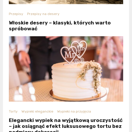
Przepisy
Przepisy na desery
Włoskie desery – klasyki, których warto
spróbować
Torty
Wypieki eleganckie
Wypieki na przyjęcia
Elegancki wypiek na wyjątkową uroczystość
– jak osiągnąć efekt luksusowego tortu bez
nadmiaru dekoracji