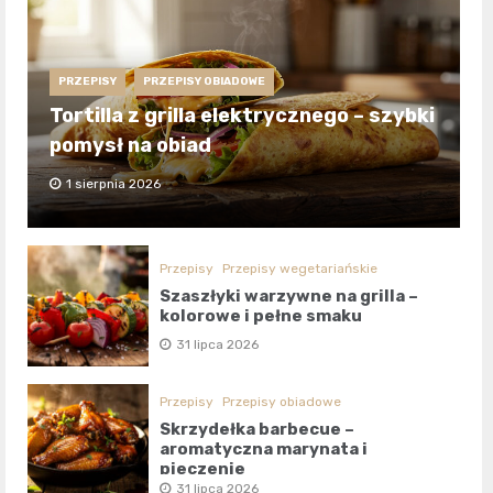
PRZEPISY
PRZEPISY OBIADOWE
Tortilla z grilla elektrycznego – szybki
pomysł na obiad
1 sierpnia 2026
Przepisy
Przepisy wegetariańskie
Szaszłyki warzywne na grilla –
kolorowe i pełne smaku
31 lipca 2026
Przepisy
Przepisy obiadowe
Skrzydełka barbecue –
aromatyczna marynata i
pieczenie
31 lipca 2026