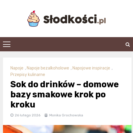
Skip
to
content
slodkosci.pl
Napoje
,
Napoje bezalkoholowe
,
Napojowe inspiracje
,
Przepisy kulinarne
Sok do drinków – domowe
bazy smakowe krok po
kroku
26 lutego 2026
Monika Grochowska