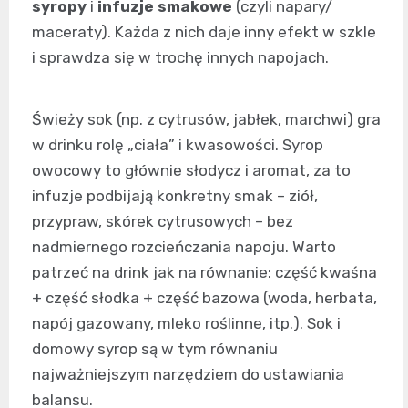
syropy
i
infuzje smakowe
(czyli napary/
maceraty). Każda z nich daje inny efekt w szkle
i sprawdza się w trochę innych napojach.
Świeży sok (np. z cytrusów, jabłek, marchwi) gra
w drinku rolę „ciała” i kwasowości. Syrop
owocowy to głównie słodycz i aromat, za to
infuzje podbijają konkretny smak – ziół,
przypraw, skórek cytrusowych – bez
nadmiernego rozcieńczania napoju. Warto
patrzeć na drink jak na równanie: część kwaśna
+ część słodka + część bazowa (woda, herbata,
napój gazowany, mleko roślinne, itp.). Sok i
domowy syrop są w tym równaniu
najważniejszym narzędziem do ustawiania
balansu.