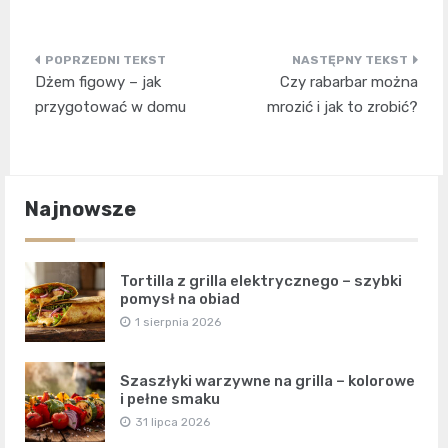
Nawigacja
Dżem figowy – jak
Czy rabarbar można
wpisu
przygotować w domu
mrozić i jak to zrobić?
Najnowsze
Tortilla z grilla elektrycznego – szybki
pomysł na obiad
1 sierpnia 2026
Szaszłyki warzywne na grilla – kolorowe
i pełne smaku
31 lipca 2026