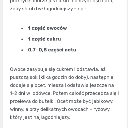
praktyce dobrze jest lekko obniżyć ilość octu,
żeby shrub był łagodniejszy – np.:
1 część owoców
1 część cukru
0,7–0,8 części octu
Owoce zasypuje się cukrem i odstawia, aż
puszczą sok (kilka godzin do doby), następnie
dodaje się ocet, miesza i odstawia jeszcze na
1–2 dni w lodówce. Potem całość przecedza się i
przelewa do butelki. Ocet może być jabłkowy,
winny, a przy delikatnych owocach – ryżowy,
który jest najłagodniejszy.