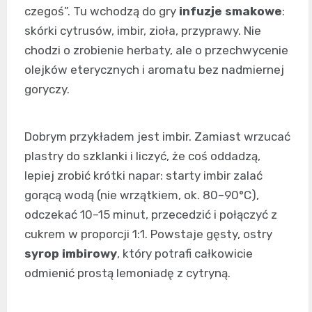
czegoś”. Tu wchodzą do gry
infuzje smakowe
:
skórki cytrusów, imbir, zioła, przyprawy. Nie
chodzi o zrobienie herbaty, ale o przechwycenie
olejków eterycznych i aromatu bez nadmiernej
goryczy.
Dobrym przykładem jest imbir. Zamiast wrzucać
plastry do szklanki i liczyć, że coś oddadzą,
lepiej zrobić krótki napar: starty imbir zalać
gorącą wodą (nie wrzątkiem, ok. 80–90°C),
odczekać 10–15 minut, przecedzić i połączyć z
cukrem w proporcji 1:1. Powstaje gęsty, ostry
syrop imbirowy
, który potrafi całkowicie
odmienić prostą lemoniadę z cytryną.