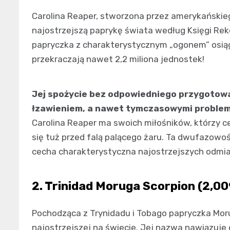
Carolina Reaper, stworzona przez amerykańskie
najostrzejszą paprykę świata według Księgi R
papryczka z charakterystycznym „ogonem” osiąga
przekraczają nawet 2,2 miliona jednostek!
Jej spożycie bez odpowiedniego przygotow
łzawieniem, a nawet tymczasowymi proble
Carolina Reaper ma swoich miłośników, którzy c
się tuż przed falą palącego żaru. Ta dwufazowo
cecha charakterystyczna najostrzejszych odmia
2. Trinidad Moruga Scorpion (2,0
Pochodząca z Trynidadu i Tobago papryczka Morug
najostrzejszej na świecie. Jej nazwa nawiązuje