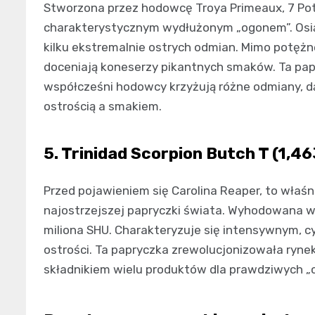
Stworzona przez hodowcę Troya Primeaux, 7 Po
charakterystycznym wydłużonym „ogonem”. Osiąga
kilku ekstremalnie ostrych odmian. Mimo potężn
doceniają koneserzy pikantnych smaków. Ta pap
współcześni hodowcy krzyżują różne odmiany, d
ostrością a smakiem.
5. Trinidad Scorpion Butch T (1,4
Przed pojawieniem się Carolina Reaper, to właśni
najostrzejszej papryczki świata. Wyhodowana w A
miliona SHU. Charakteryzuje się intensywnym, c
ostrości. Ta papryczka zrewolucjonizowała rynek
składnikiem wielu produktów dla prawdziwych „c