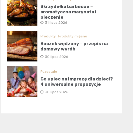
Skrzydełka barbecue –
aromatyczna marynata i
pieczenie
31 lipca 2026
Produkty
Produkty mięsne
Boczek wędzony – przepis na
domowy wyrób
30 lipca 2026
Pozostałe
Co upiec na imprezę dla dzieci?
4 uniwersalne propozycje
30 lipca 2026