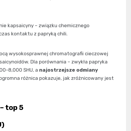
enie kapsaicyny – związku chemicznego
zas kontaktu z papryką chili.
ocą wysokosprawnej chromatografii cieczowej
psaicynoidów. Dla porównania – zwykła papryka
500-8,000 SHU, a
najostrzejsze odmiany
ogromna różnica pokazuje, jak zróżnicowany jest
– top 5
U)