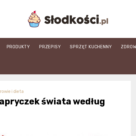
slodkosci.pl
PRODUKTY
PRZEPISY
SPRZĘT KUCHENNY
ZDROW
rowie i dieta
papryczek świata według