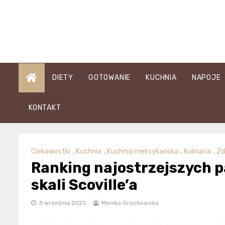
Skip
to
content
DIETY
GOTOWANIE
KUCHNIA
NAPOJE
KONTAKT
Ciekawostki
,
Kuchnia
,
Kuchnia meksykańska
,
Kulinaria
,
Zd
Ranking najostrzejszych 
skali Scoville’a
3 września 2025
Monika Grochowska