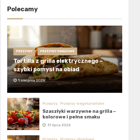
Polecamy
PRZEPISY
PRZEPISY OBIADOWE
Tortilla z grilla elektrycznego –
szybki pomysł na obiad
1 sierpnia 2026
Przepisy
Przepisy wegetariańskie
Szaszłyki warzywne na grilla –
kolorowe i pełne smaku
31 lipca 2026
Przepisy
Przepisy obiadowe