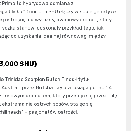
t Primo to hybrydowa odmiana z
 blisko 1,5 miliona SHU i łączy w sobie genetykę
ej ostrości, ma wyraźny, owocowy aromat, który
ryczka stanowi doskonały przykład tego, jak
ążąc do uzyskania idealnej równowagi między
63,000 SHU)
e Trinidad Scorpion Butch T nosił tytuł
ustralii przez Butcha Taylora, osiąga ponad 1,4
ytrusowym aromatem, który przebija się przez falę
 ekstremalnie ostrych sosów, stając się
hiliheads” – pasjonatów ostrości.