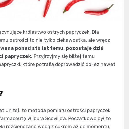
scynujące królestwo ostrych papryczek. Dla
mu ostrości to nie tylko ciekawostka, ale wręcz
cowana ponad sto lat temu, pozostaje dziś
ci papryczek.
Przyjrzyjmy się bliżej temu
apryczki, które potrafią doprowadzić do łez nawet
?
eat Units), to metoda pomiaru ostrości papryczek
rmaceutę Wilbura Scoville’a. Początkowo był to
ryki rozcieńczano wodą z cukrem aż do momentu,