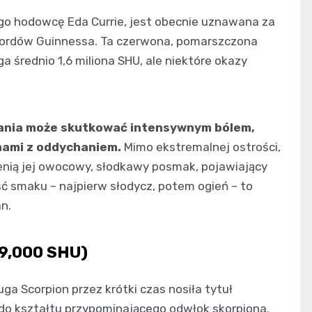
go hodowcę Eda Currie, jest obecnie uznawana za
ekordów Guinnessa. Ta czerwona, pomarszczona
 średnio 1,6 miliona SHU, ale niektóre okazy
ania może skutkować intensywnym bólem,
mami z oddychaniem.
Mimo ekstremalnej ostrości,
enią jej owocowy, słodkawy posmak, pojawiający
ść smaku – najpierw słodycz, potem ogień – to
n.
09,000 SHU)
a Scorpion przez krótki czas nosiła tytuł
 do kształtu przypominającego odwłok skorpiona.