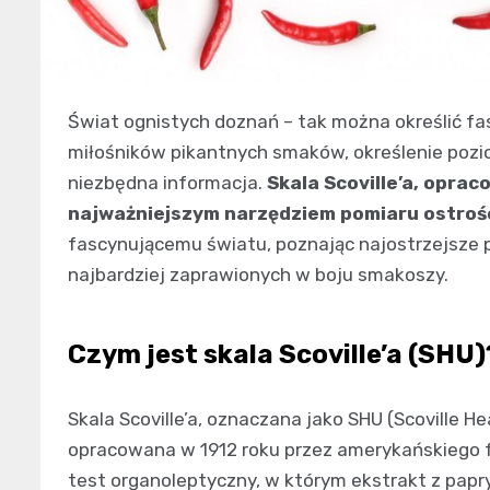
Świat ognistych doznań – tak można określić fa
miłośników pikantnych smaków, określenie pozio
niezbędna informacja.
Skala Scoville’a, opra
najważniejszym narzędziem pomiaru ostroś
fascynującemu światu, poznając najostrzejsze p
najbardziej zaprawionych w boju smakoszy.
Czym jest skala Scoville’a (SHU)
Skala Scoville’a, oznaczana jako SHU (Scoville H
opracowana w 1912 roku przez amerykańskiego fa
test organoleptyczny, w którym ekstrakt z pap