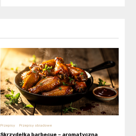
Przepisy
Przepisy obiadowe
Skrzydełka barbecue – aromatyczna