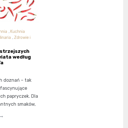
hnia
,
Kuchnia
linaria
,
Zdrowie i
strzejszych
wiata według
’a
h doznań – tak
 fascynujące
ych papryczek. Dla
kantnych smaków,