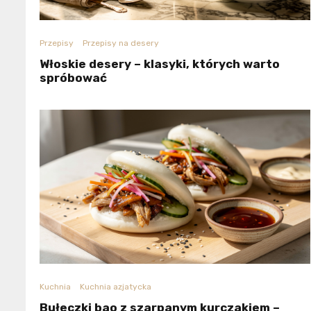
Przepisy
Przepisy na desery
Włoskie desery – klasyki, których warto
spróbować
Kuchnia
Kuchnia azjatycka
Bułeczki bao z szarpanym kurczakiem –