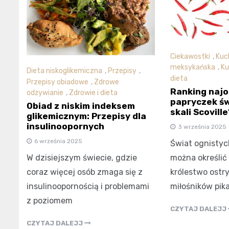
Ciekawostki
,
Kuc
meksykańska
,
Ku
Dieta niskoglikemiczna
,
Przepisy
,
dieta
Przepisy obiadowe
,
Zdrowe
Ranking najo
odżywianie
,
Zdrowie i dieta
papryczek ś
Obiad z niskim indeksem
skali Scoville
glikemicznym: Przepisy dla
insulinoopornych
3 września 2025
6 września 2025
Świat ognistyc
można określić
W dzisiejszym świecie, gdzie
królestwo ostr
coraz więcej osób zmaga się z
miłośników pi
insulinoopornością i problemami
z poziomem
CZYTAJ DALEJJ
CZYTAJ DALEJJ