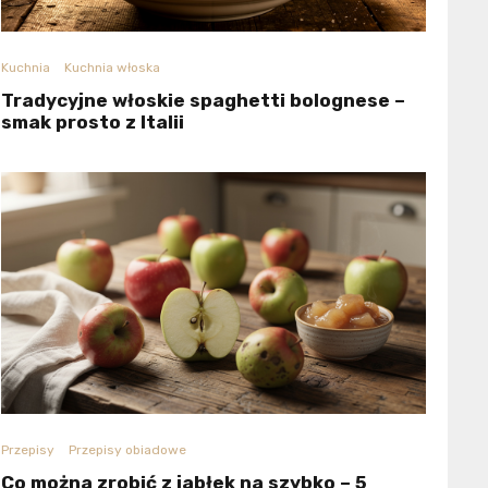
Kuchnia
Kuchnia włoska
Tradycyjne włoskie spaghetti bolognese –
smak prosto z Italii
Przepisy
Przepisy obiadowe
Co można zrobić z jabłek na szybko – 5