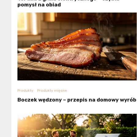
pomysł na obiad
Produkty
Produkty mięsne
Boczek wędzony – przepis na domowy wyrób