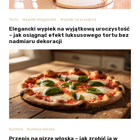
Torty
Wypieki eleganckie
Wypieki na przyjęcia
Elegancki wypiek na wyjątkową uroczystość
– jak osiągnąć efekt luksusowego tortu bez
nadmiaru dekoracji
Kuchnia
Kuchnia włoska
Przepis na pizzę włoską – jak zrobić ją w