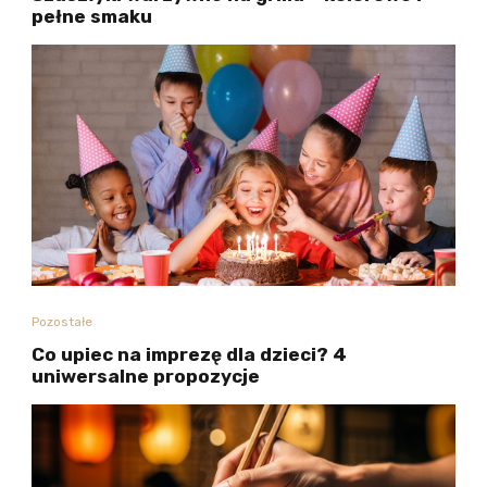
pełne smaku
Pozostałe
Co upiec na imprezę dla dzieci? 4
uniwersalne propozycje