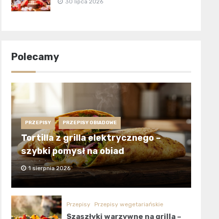
30 lipca 2026
Polecamy
PRZEPISY
PRZEPISY OBIADOWE
Tortilla z grilla elektrycznego –
szybki pomysł na obiad
1 sierpnia 2026
Przepisy
Przepisy wegetariańskie
Szaszłyki warzywne na grilla –