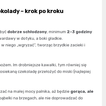
ekolady – krok po kroku
 być
dobrze schłodzony
, minimum
2–3 godziny
 twardawy w dotyku, a boki gładkie.
 w niego „wgryzać”, tworząc brzydkie zacieki i
ożem. Im drobniejsze kawałki, tym równiej się
osiekaną czekoladę przełożyć do miski (najlepiej
zać na małej mocy palnika, aż będzie
gorąca, ale
 bąbelki na brzegach, ale nie doprowadzać do