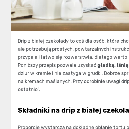
Drip z białej czekolady to coś dla osób, które chc
ale potrzebują prostych, powtarzalnych instrukcj
przypala i łatwo się rozwarstwia, dlatego warto
Poniższy przepis pozwala uzyskać
gładką, lśni
dziur w kremie i nie zastyga w grudki. Dobrze s
na kremach maślanych. Przy odrobinie uwagi dri
ostatnio”.
Składniki na drip z białej czekol
Proporcje wystarczą na dokładne oblanie tortu 