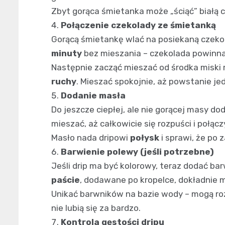
Zbyt gorąca śmietanka może „ściąć” białą c
Połączenie czekolady ze śmietanką
Gorącą śmietankę wlać na posiekaną czekol
minuty
bez mieszania – czekolada powinna
Następnie zacząć mieszać od środka miski 
ruchy
. Mieszać spokojnie, aż powstanie je
Dodanie masła
Do jeszcze ciepłej, ale nie gorącej masy d
mieszać, aż całkowicie się rozpuści i połącz
Masło nada dripowi
połysk
i sprawi, że po 
Barwienie polewy (jeśli potrzebne)
Jeśli drip ma być kolorowy, teraz dodać bar
paście
, dodawane po kropelce, dokładnie m
Unikać barwników na bazie wody – mogą roz
nie lubią się za bardzo.
Kontrola gęstości dripu