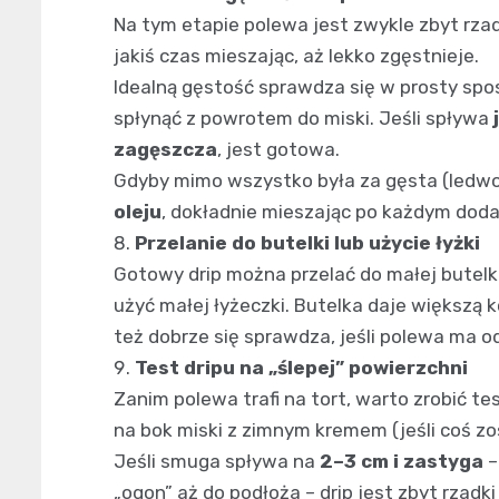
Na tym etapie polewa jest zwykle zbyt rzad
jakiś czas mieszając, aż lekko zgęstnieje.
Idealną gęstość sprawdza się w prosty spos
spłynąć z powrotem do miski. Jeśli spływa
zagęszcza
, jest gotowa.
Gdyby mimo wszystko była za gęsta (ledwo 
oleju
, dokładnie mieszając po każdym doda
Przelanie do butelki lub użycie łyżki
Gotowy drip można przelać do małej butelk
użyć małej łyżeczki. Butelka daje większą k
też dobrze się sprawdza, jeśli polewa ma 
Test dripu na „ślepej” powierzchni
Zanim polewa trafi na tort, warto zrobić tes
na bok miski z zimnym kremem (jeśli coś zo
Jeśli smuga spływa na
2–3 cm i zastyga
–
„ogon” aż do podłoża – drip jest zbyt rzadki