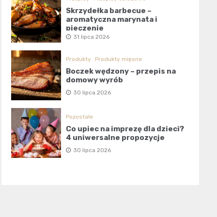
Skrzydełka barbecue –
aromatyczna marynata i
pieczenie
31 lipca 2026
Produkty
Produkty mięsne
Boczek wędzony – przepis na
domowy wyrób
30 lipca 2026
Pozostałe
Co upiec na imprezę dla dzieci?
4 uniwersalne propozycje
30 lipca 2026