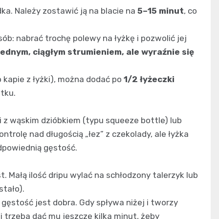
ka. Należy zostawić ją na blacie na
5–15 minut
, co
ób: nabrać trochę polewy na łyżkę i pozwolić jej
jednym, ciągłym strumieniem, ale wyraźnie się
kapie z łyżki), można dodać po
1/2 łyżeczki
tku.
i z wąskim dzióbkiem (typu squeeze bottle) lub
ontrolę nad długością „łez” z czekolady, ale łyżka
odpowiednią gęstość.
t. Małą ilość dripu wylać na schłodzony talerzyk lub
stało).
 gęstość jest dobra. Gdy spływa niżej i tworzy
 i trzeba dać mu jeszcze kilka minut, żeby