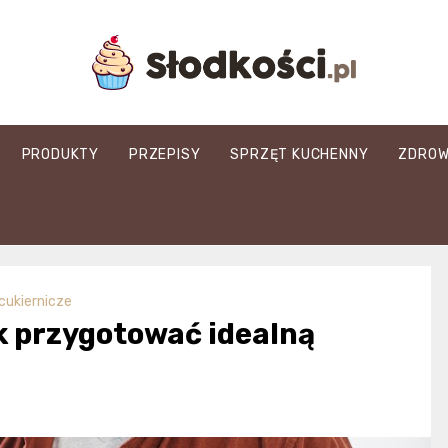
slodkosci.pl
PRODUKTY
PRZEPISY
SPRZĘT KUCHENNY
ZDROW
 cukiernicze
jak przygotować idealną