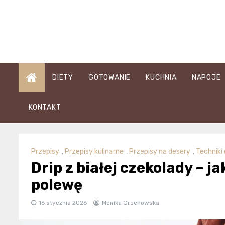
Skip
to
content
DIETY
GOTOWANIE
KUCHNIA
NAPOJE
KONTAKT
Przepisy
,
Przepisy kulinarne
,
Przepisy na desery
,
Techniki
Drip z białej czekolady – 
polewę
16 stycznia 2026
Monika Grochowska