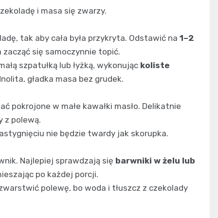
zekoladę i masa się zwarzy.
adę, tak aby cała była przykryta. Odstawić na
1–2
 zacząć się samoczynnie topić.
małą szpatułką lub łyżką, wykonując
koliste
dnolita, gładka masa bez grudek.
odać pokrojone w małe kawałki masło. Delikatnie
y z polewą.
zastygnięciu nie będzie twardy jak skorupka.
wnik. Najlepiej sprawdzają się
barwniki w żelu lub
ieszając po każdej porcji.
warstwić polewę, bo woda i tłuszcz z czekolady