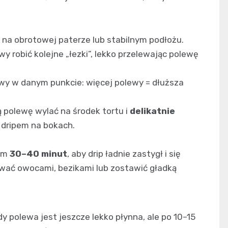
 na obrotowej paterze lub stabilnym podłożu.
y robić kolejne „łezki”, lekko przelewając polewę
ewy w danym punkcie: więcej polewy = dłuższa
ą polewę wylać na środek tortu i
delikatnie
z dripem na bokach.
mum
30–40 minut
, aby drip ładnie zastygł i się
ować owocami, bezikami lub zostawić gładką
y polewa jest jeszcze lekko płynna, ale po 10–15