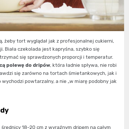
ą, żeby tort wyglądał jak z profesjonalnej cukierni,
i. Biała czekolada jest kapryśna, szybko się
 trzymać się sprawdzonych proporcji i temperatur.
ącą polewę do dripów
, która ładnie spływa, nie robi
prawdzi się zarówno na tortach śmietankowych, jak i
p wychodzi powtarzalny, a nie „w miarę podobny jak
ady
o średnicy 18–20 cm z wyraźnym dripem na całym