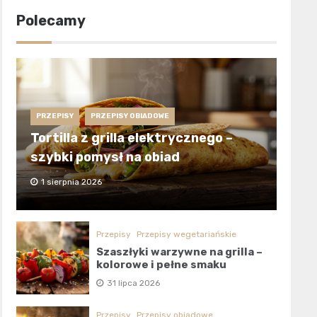
Polecamy
PRZEPISY
PRZEPISY OBIADOWE
Tortilla z grilla elektrycznego –
szybki pomysł na obiad
1 sierpnia 2026
Przepisy
Przepisy wegetariańskie
Szaszłyki warzywne na grilla –
kolorowe i pełne smaku
31 lipca 2026
Przepisy
Przepisy obiadowe