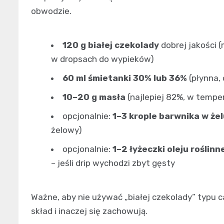
obwodzie.
120 g białej czekolady
dobrej jakości 
w dropsach do wypieków)
60 ml śmietanki 30% lub 36%
(płynna,
10–20 g masła
(najlepiej 82%, w temper
opcjonalnie:
1–3 krople barwnika w żel
żelowy)
opcjonalnie:
1–2 łyżeczki oleju roślin
– jeśli drip wychodzi zbyt gęsty
Ważne, aby nie używać „białej czekolady” typu 
skład i inaczej się zachowują.