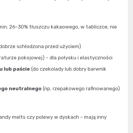
(min. 26–30% tłuszczu kakaowego, w tabliczce, nie
 dobrze schłodzona przed użyciem)
aturze pokojowej) – dla połysku i elastyczności
u lub paście
(do czekolady lub dobry barwnik
nego neutralnego
(np. rzepakowego rafinowanego)
candy melts czy polewy w dyskach – mają inny