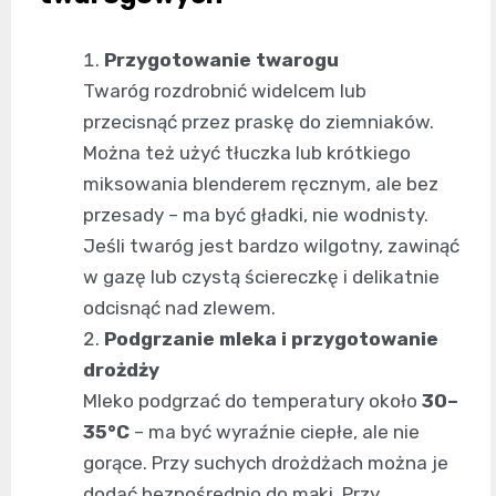
Przygotowanie twarogu
Twaróg rozdrobnić widelcem lub
przecisnąć przez praskę do ziemniaków.
Można też użyć tłuczka lub krótkiego
miksowania blenderem ręcznym, ale bez
przesady – ma być gładki, nie wodnisty.
Jeśli twaróg jest bardzo wilgotny, zawinąć
w gazę lub czystą ściereczkę i delikatnie
odcisnąć nad zlewem.
Podgrzanie mleka i przygotowanie
drożdży
Mleko podgrzać do temperatury około
30–
35°C
– ma być wyraźnie ciepłe, ale nie
gorące. Przy suchych drożdżach można je
dodać bezpośrednio do mąki. Przy