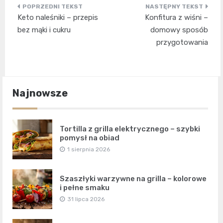
Nawigacja
Keto naleśniki – przepis
Konfitura z wiśni –
wpisu
bez mąki i cukru
domowy sposób
przygotowania
Najnowsze
Tortilla z grilla elektrycznego – szybki
pomysł na obiad
1 sierpnia 2026
Szaszłyki warzywne na grilla – kolorowe
i pełne smaku
31 lipca 2026