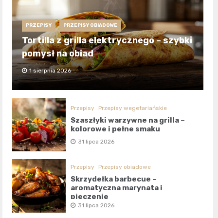
PRZEPISY
PRZEPISY OBIADOWE
Tortilla z grilla elektrycznego – szybki
pomysł na obiad
1 sierpnia 2026
Przepisy
Przepisy wegetariańskie
Szaszłyki warzywne na grilla –
kolorowe i pełne smaku
31 lipca 2026
Przepisy
Przepisy obiadowe
Skrzydełka barbecue –
aromatyczna marynata i
pieczenie
31 lipca 2026