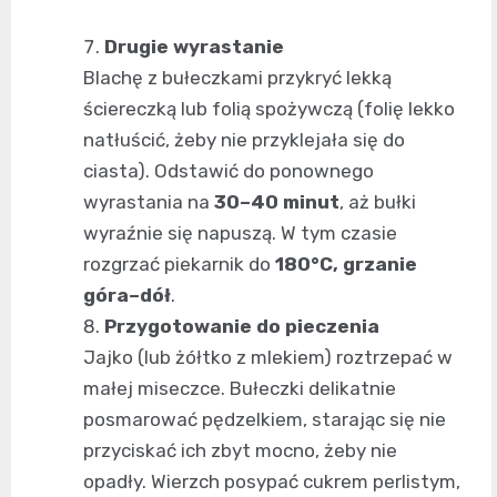
Drugie wyrastanie
Blachę z bułeczkami przykryć lekką
ściereczką lub folią spożywczą (folię lekko
natłuścić, żeby nie przyklejała się do
ciasta). Odstawić do ponownego
wyrastania na
30–40 minut
, aż bułki
wyraźnie się napuszą. W tym czasie
rozgrzać piekarnik do
180°C, grzanie
góra–dół
.
Przygotowanie do pieczenia
Jajko (lub żółtko z mlekiem) roztrzepać w
małej miseczce. Bułeczki delikatnie
posmarować pędzelkiem, starając się nie
przyciskać ich zbyt mocno, żeby nie
opadły. Wierzch posypać cukrem perlistym,