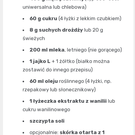
uniwersalna lub chlebowa)
60 g cukru
(4 łyżki z lekkim czubkiem)
8 g suchych drożdży
lub 20 g
świeżych
200 ml mleka
, letniego (nie gorącego)
1 jajko L
+ 1 żółtko (białko można
zostawić do innego przepisu)
60 ml oleju
roślinnego (4 łyżki, np.
rzepakowy lub słonecznikowy)
1 łyżeczka ekstraktu z wanilii
lub
cukru wanilinowego
szczypta soli
opcjonalnie:
skórka otarta z 1