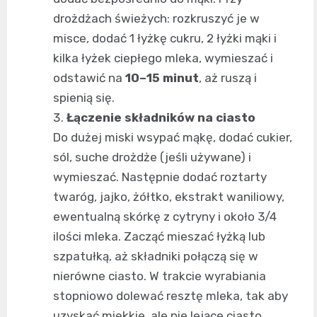
drożdżach świeżych: rozkruszyć je w
misce, dodać 1 łyżkę cukru, 2 łyżki mąki i
kilka łyżek ciepłego mleka, wymieszać i
odstawić na
10–15 minut
, aż ruszą i
spienią się.
Łączenie składników na ciasto
Do dużej miski wsypać mąkę, dodać cukier,
sól, suche drożdże (jeśli używane) i
wymieszać. Następnie dodać roztarty
twaróg, jajko, żółtko, ekstrakt waniliowy,
ewentualną skórkę z cytryny i około 3/4
ilości mleka. Zacząć mieszać łyżką lub
szpatułką, aż składniki połączą się w
nierówne ciasto. W trakcie wyrabiania
stopniowo dolewać resztę mleka, tak aby
uzyskać miękkie, ale nie lejące ciasto.