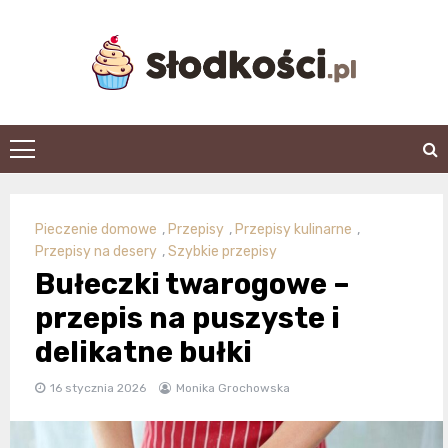
Skip
to
content
slodkosci.pl
Pieczenie domowe
,
Przepisy
,
Przepisy kulinarne
,
Przepisy na desery
,
Szybkie przepisy
Bułeczki twarogowe –
przepis na puszyste i
delikatne bułki
16 stycznia 2026
Monika Grochowska