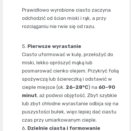
Prawidłowo wyrobione ciasto zaczyna
odchodzić od ścian miski i rąk, a przy
rozciąganiu nie rwie się od razu.
Pierwsze wyrastanie
Ciasto uformować w kulę, przełożyć do
miski, lekko oprószyć mąką lub
posmarować cienko olejem. Przykryć folią
spożywczą lub ściereczką i odstawić w
ciepłe miejsce (ok.
26–28°C
) na
60–90
minut
, aż podwoi objętość. Zbyt szybkie
lub zbyt chłodne wyrastanie odbija się na
puszystości bułek, więc lepiej dać ciastu
czas przy umiarkowanym cieple.
Dzielnie ciasta i formowanie