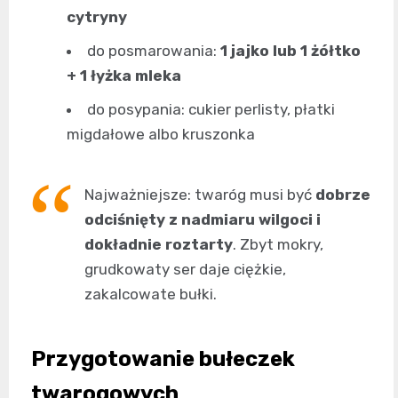
cytryny
do posmarowania:
1 jajko lub 1 żółtko
+ 1 łyżka mleka
do posypania: cukier perlisty, płatki
migdałowe albo kruszonka
Najważniejsze: twaróg musi być
dobrze
odciśnięty z nadmiaru wilgoci i
dokładnie roztarty
. Zbyt mokry,
grudkowaty ser daje ciężkie,
zakalcowate bułki.
Przygotowanie bułeczek
twarogowych