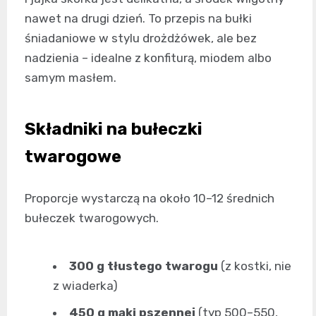
nawet na drugi dzień. To przepis na bułki
śniadaniowe w stylu drożdżówek, ale bez
nadzienia – idealne z konfiturą, miodem albo
samym masłem.
Składniki na bułeczki
twarogowe
Proporcje wystarczą na około 10–12 średnich
bułeczek twarogowych.
300 g tłustego twarogu
(z kostki, nie
z wiaderka)
450 g mąki pszennej
(typ 500–550,