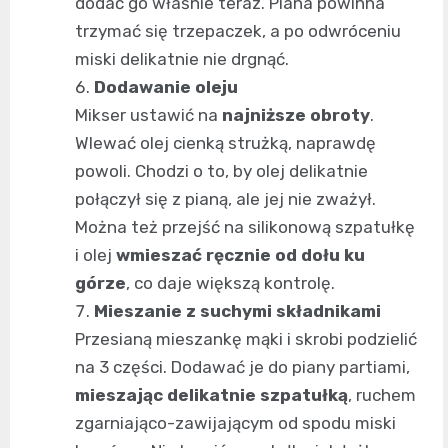
dodać go właśnie teraz. Piana powinna
trzymać się trzepaczek, a po odwróceniu
miski delikatnie nie drgnąć.
Dodawanie oleju
Mikser ustawić na
najniższe obroty
.
Wlewać olej cienką strużką, naprawdę
powoli. Chodzi o to, by olej delikatnie
połączył się z pianą, ale jej nie zważył.
Można też przejść na silikonową szpatułkę
i olej
wmieszać ręcznie od dołu ku
górze
, co daje większą kontrolę.
Mieszanie z suchymi składnikami
Przesianą mieszankę mąki i skrobi podzielić
na 3 części. Dodawać je do piany partiami,
mieszając delikatnie szpatułką
, ruchem
zgarniająco-zawijającym od spodu miski