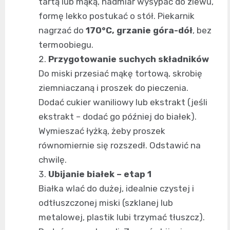
tartą lub mąką, nadmiar wysypać do zlewu,
formę lekko postukać o stół. Piekarnik
nagrzać do
170°C, grzanie góra-dół
, bez
termoobiegu.
Przygotowanie suchych składników
Do miski przesiać mąkę tortową, skrobię
ziemniaczaną i proszek do pieczenia.
Dodać cukier waniliowy lub ekstrakt (jeśli
ekstrakt – dodać go później do białek).
Wymieszać łyżką, żeby proszek
równomiernie się rozszedł. Odstawić na
chwilę.
Ubijanie białek – etap 1
Białka wlać do dużej, idealnie czystej i
odtłuszczonej miski (szklanej lub
metalowej, plastik lubi trzymać tłuszcz).