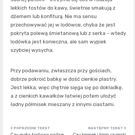
lekkich tostów do kawy, świetnie smakują z
dżemem lub konfiturą. Nie ma sensu
przechowywać jej w lodówce, chyba że jest
pokryta polewą śmietanową lub z serka – wtedy
lodówka jest konieczna, ale sam wypiek
szybciej wysycha.
Przy podawaniu, zwłaszcza przy gościach,
dobrze pokroić babkę w dość cienkie plastry.
Jest lekka, więc chętnie sięga się po dokładkę,
a z cienkich kawałków łatwiej potem ułożyć
ładny półmisek mieszany z innymi ciastami.
Nawigacja
Czy mąka tortowa nadaje
Czy kminek i kmin rzymski