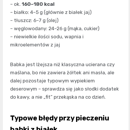
– ok.
160–180 kcal
– białko: 4–5 g (głównie z białek jaj)
– tłuszcz: 6–7 g (olej)
– węglowodany: 24–26 g (mąka, cukier)
– niewielkie ilości sodu, wapnia i
mikroelementów z jaj
Babka jest lżejsza niż klasyczna ucierana czy
maślana, bo nie zawiera żółtek ani masła, ale
dalej pozostaje typowym wypiekiem
deserowym – sprawdza się jako słodki dodatek
do kawy, a nie „fit” przekąska na co dzień.
Typowe błędy przy pieczeniu
babki z białek