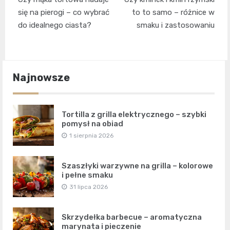
wpisu
się na pierogi – co wybrać
to to samo – różnice w
do idealnego ciasta?
smaku i zastosowaniu
Najnowsze
Tortilla z grilla elektrycznego – szybki
pomysł na obiad
1 sierpnia 2026
Szaszłyki warzywne na grilla – kolorowe
i pełne smaku
31 lipca 2026
Skrzydełka barbecue – aromatyczna
marynata i pieczenie