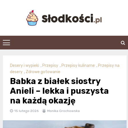
Skip
to
content
slodkosci.pl
Desery i wypieki
,
Przepisy
,
Przepisy kulinarne
,
Przepisy na
desery
,
Zdrowe gotowanie
Babka z białek siostry
Anieli – lekka i puszysta
na każdą okazję
15 lutego 2026
Monika Grochowska