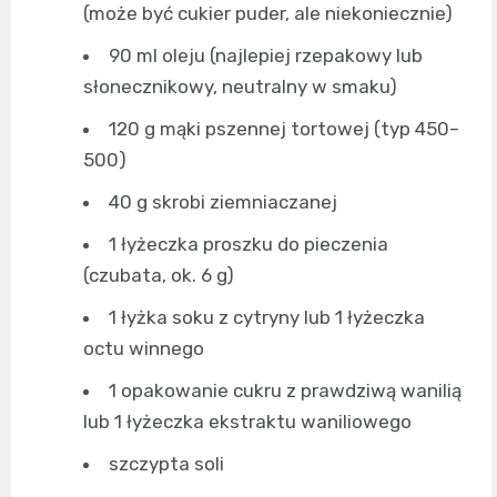
(może być cukier puder, ale niekoniecznie)
90 ml oleju (najlepiej rzepakowy lub
słonecznikowy, neutralny w smaku)
120 g mąki pszennej tortowej (typ 450–
500)
40 g skrobi ziemniaczanej
1 łyżeczka proszku do pieczenia
(czubata, ok. 6 g)
1 łyżka soku z cytryny lub 1 łyżeczka
octu winnego
1 opakowanie cukru z prawdziwą wanilią
lub 1 łyżeczka ekstraktu waniliowego
szczypta soli