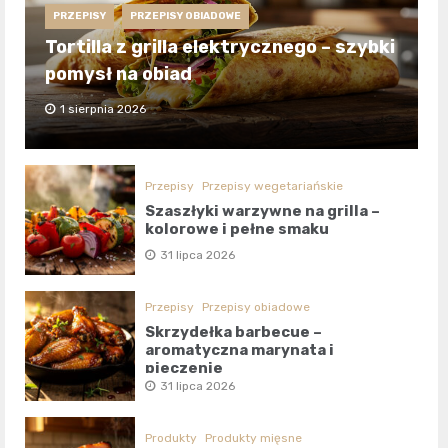
PRZEPISY
PRZEPISY OBIADOWE
Tortilla z grilla elektrycznego – szybki
pomysł na obiad
1 sierpnia 2026
Przepisy
Przepisy wegetariańskie
Szaszłyki warzywne na grilla –
kolorowe i pełne smaku
31 lipca 2026
Przepisy
Przepisy obiadowe
Skrzydełka barbecue –
aromatyczna marynata i
pieczenie
31 lipca 2026
Produkty
Produkty mięsne