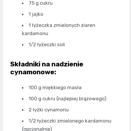
75 g cukru
1 jajko
1 łyżeczka zmielonych ziaren
kardamonu
1/2 łyżeczki soli
Składniki na nadzienie
cynamonowe:
100 g miękkiego masła
100 g cukru (najlepiej brązowego)
2 łyżki cynamonu
1/2 łyżeczki zmielonego kardamonu
(opcjonalnie)