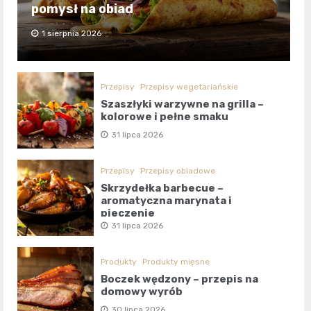
pomysł na obiad
1 sierpnia 2026
Przepisy
Przepisy wegetariańskie
Szaszłyki warzywne na grilla –
kolorowe i pełne smaku
31 lipca 2026
Przepisy
Przepisy obiadowe
Skrzydełka barbecue –
aromatyczna marynata i
pieczenie
31 lipca 2026
Produkty
Produkty mięsne
Boczek wędzony – przepis na
domowy wyrób
30 lipca 2026