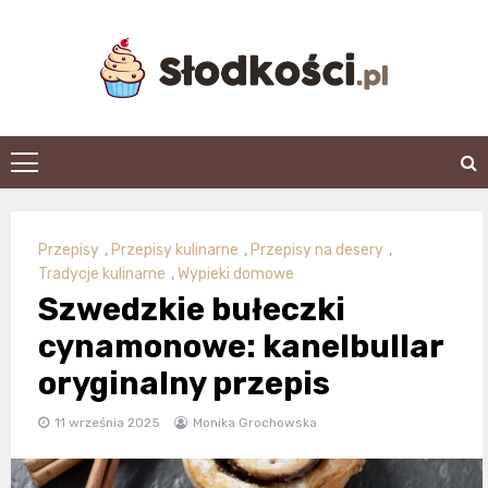
Skip
to
content
slodkosci.pl
Przepisy
,
Przepisy kulinarne
,
Przepisy na desery
,
Tradycje kulinarne
,
Wypieki domowe
Szwedzkie bułeczki
cynamonowe: kanelbullar
oryginalny przepis
11 września 2025
Monika Grochowska