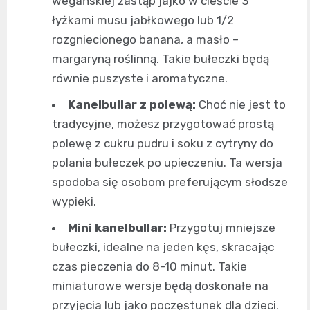
wegańskiej zastąp jajko w cieście 3
łyżkami musu jabłkowego lub 1/2
rozgniecionego banana, a masło –
margaryną roślinną. Takie bułeczki będą
równie puszyste i aromatyczne.
Kanelbullar z polewą:
Choć nie jest to
tradycyjne, możesz przygotować prostą
polewę z cukru pudru i soku z cytryny do
polania bułeczek po upieczeniu. Ta wersja
spodoba się osobom preferującym słodsze
wypieki.
Mini kanelbullar:
Przygotuj mniejsze
bułeczki, idealne na jeden kęs, skracając
czas pieczenia do 8-10 minut. Takie
miniaturowe wersje będą doskonałe na
przyjęcia lub jako poczęstunek dla dzieci.