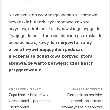
Niezależnie od wybranego wariantu, domowe
szwedzkie bułeczki cynamonowe zawsze
przyniosą odrobinę skandynawskiego hygge do
Twojego domu i staną się ulubioną przekąską do
popołudniowej kawy.
Ich niepowtarzalny
aromat wypełniający dom podczas
pieczenia to dodatkowa korzyść, która
sprawia, że warto poświęcić czas na ich
przygotowanie
.
Nawigacja
Zupa krem z brokułów z
Pierniczki na choinkę:
wpisu
ziemniakami – przepis dla
przepis na kruche i
Thermomixa
aromatyczne ciasteczka