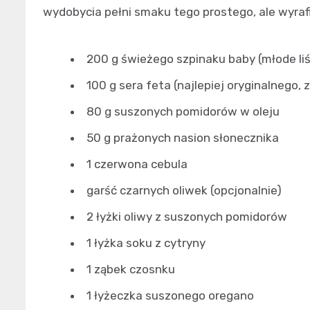
wydobycia pełni smaku tego prostego, ale wyra
200 g świeżego szpinaku baby (młode liś
100 g sera feta (najlepiej oryginalnego,
80 g suszonych pomidorów w oleju
50 g prażonych nasion słonecznika
1 czerwona cebula
garść czarnych oliwek (opcjonalnie)
2 łyżki oliwy z suszonych pomidorów
1 łyżka soku z cytryny
1 ząbek czosnku
1 łyżeczka suszonego oregano