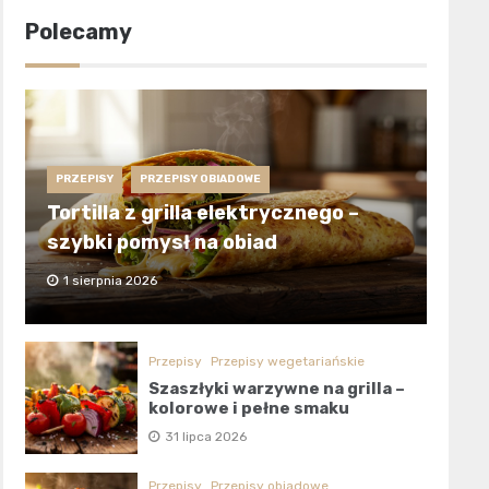
Polecamy
PRZEPISY
PRZEPISY OBIADOWE
Tortilla z grilla elektrycznego –
szybki pomysł na obiad
1 sierpnia 2026
Przepisy
Przepisy wegetariańskie
Szaszłyki warzywne na grilla –
kolorowe i pełne smaku
31 lipca 2026
Przepisy
Przepisy obiadowe