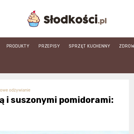
slodkosci.pl
PRODUKTY
PRZEPISY
SPRZĘT KUCHENNY
ZDROW
owe odżywianie
tą i suszonymi pomidorami: