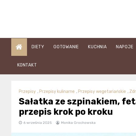
Skip
to
content
DIETY
GOTOWANIE
KUCHNIA
NAPOJE
KONTAKT
Przepisy
,
Przepisy kulinarne
,
Przepisy wegetariańskie
,
Zdr
Sałatka ze szpinakiem, fe
przepis krok po kroku
6 września 2025
Monika Grochowska