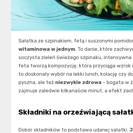
Sałatka ze szpinakiem, fetą i suszonymi pomido
witaminowa w jednym
. To danie, które zachw
soczysta zieleń świeżego szpinaku, intensywna
feta tworzą kompozycję, która przyciąga wzrok 
to doskonały wybór na lekki lunch, kolację czy d
pyszna, ale też
niezwykle zdrowa
– bogata w ż
zajmuje zaledwie kilkanaście minut, a efekt z
Składniki na orzeźwiającą sałatk
Dobór składników to podstawa udanej sałatki.
J