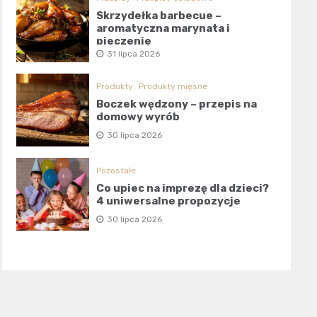
Skrzydełka barbecue –
aromatyczna marynata i
pieczenie
31 lipca 2026
Produkty
Produkty mięsne
Boczek wędzony – przepis na
domowy wyrób
30 lipca 2026
Pozostałe
Co upiec na imprezę dla dzieci?
4 uniwersalne propozycje
30 lipca 2026