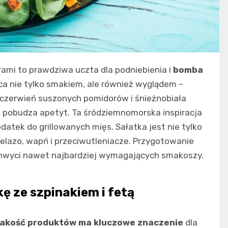
rami to prawdziwa uczta dla podniebienia i
bomba
yca nie tylko smakiem, ale również wyglądem –
 czerwień suszonych pomidorów i śnieżnobiała
i pobudza apetyt. Ta śródziemnomorska inspiracja
odatek do grillowanych mięs. Sałatka jest nie tylko
elazo, wapń i przeciwutleniacze. Przygotowanie
achwyci nawet najbardziej wymagających smakoszy.
ę ze szpinakiem i fetą
akość produktów ma kluczowe znaczenie
dla