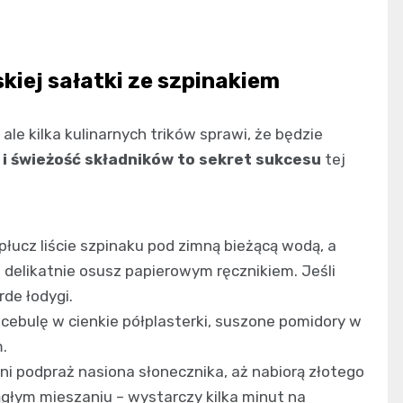
iej sałatki ze szpinakiem
ale kilka kulinarnych trików sprawi, że będzie
i świeżość składników to sekret sukcesu
tej
płucz liście szpinaku pod zimną bieżącą wodą, a
 delikatnie osusz papierowym ręcznikiem. Jeśli
rde łodygi.
cebulę w cienkie półplasterki, suszone pomidory w
m.
ni podpraż nasiona słonecznika, aż nabiorą złotego
iągłym mieszaniu – wystarczy kilka minut na