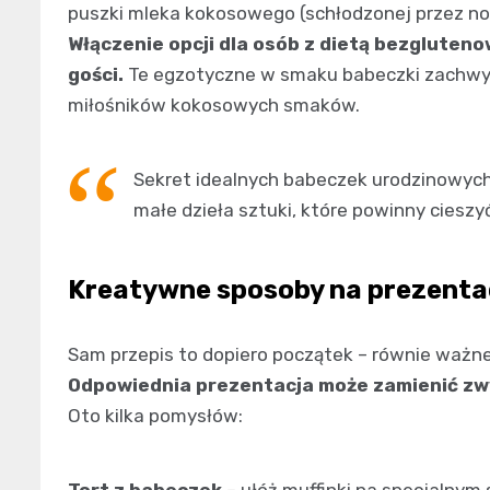
puszki mleka kokosowego (schłodzonej przez noc
Włączenie opcji dla osób z dietą bezgluten
gości.
Te egzotyczne w smaku babeczki zachwycą
miłośników kokosowych smaków.
Sekret idealnych babeczek urodzinowych t
małe dzieła sztuki, które powinny cieszyć
Kreatywne sposoby na prezenta
Sam przepis to dopiero początek – równie ważne
Odpowiednia prezentacja może zamienić zwy
Oto kilka pomysłów:
Tort z babeczek
– ułóż muffinki na specjalnym 