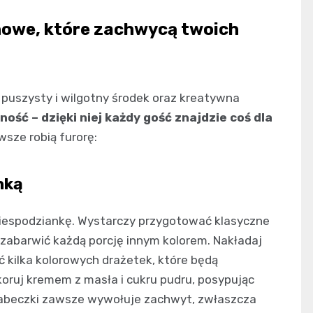
nowe, które zachwycą twoich
uszysty i wilgotny środek oraz kreatywna
ość – dzięki niej każdy gość znajdzie coś dla
sze robią furorę:
nką
niespodziankę. Wystarczy przygotować klasyczne
 i zabarwić każdą porcję innym kolorem. Nakładaj
 kilka kolorowych drażetek, które będą
koruj kremem z masła i cukru pudru, posypując
abeczki zawsze wywołuje zachwyt, zwłaszcza