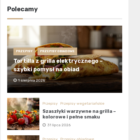
Polecamy
PRZEPISY
PRZEPISY OBIADOWE
Tortilla z grilla elektrycznego –
szybki pomysł na obiad
1 sierpnia 2026
Przepisy
Przepisy wegetariańskie
Szaszłyki warzywne na grilla –
kolorowe i pełne smaku
31 lipca 2026
Przepisy
Przepisy obiadowe