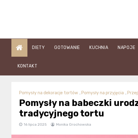
Skip
to
content
DIETY
GOTOWANIE
KUCHNIA
NAPOJE
KONTAKT
Pomysły na dekoracje tortów
,
Pomysły na przyjęcia
,
Przep
Pomysły na babeczki urod
tradycyjnego tortu
16 lipca 2025
Monika Grochowska