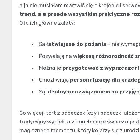
a ja nie musiałam martwić się o krojenie i serw
trend, ale przede wszystkim praktyczne roz
Oto ich główne zalety:
Są
łatwiejsze do podania
– nie wymaga
Pozwalają na
większą różnorodność 
Można je
przygotować z wyprzedzen
Umożliwiają
personalizację dla każde
Są
idealnym rozwiązaniem na przyjęc
Co więcej, tort z babeczek (czyli babeczki ułoż
tradycyjny wypiek, a zdmuchnięcie świeczki jest
magicznego momentu, który kojarzy się z urodzi