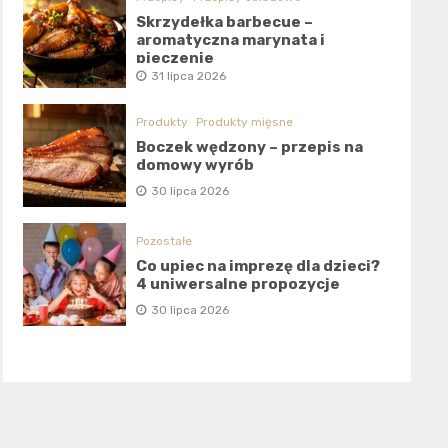
Skrzydełka barbecue –
aromatyczna marynata i
pieczenie
31 lipca 2026
Produkty
Produkty mięsne
Boczek wędzony – przepis na
domowy wyrób
30 lipca 2026
Pozostałe
Co upiec na imprezę dla dzieci?
4 uniwersalne propozycje
30 lipca 2026