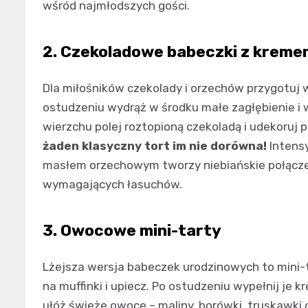
wśród najmłodszych gości.
2. Czekoladowe babeczki z krem
Dla miłośników czekolady i orzechów przygotuj 
ostudzeniu wydrąż w środku małe zagłębienie i
wierzchu polej roztopioną czekoladą i udekoruj
żaden klasyczny tort im nie dorówna!
Intens
masłem orzechowym tworzy niebiańskie połączen
wymagających łasuchów.
3. Owocowe mini-tarty
Lżejsza wersja babeczek urodzinowych to mini-t
na muffinki i upiecz. Po ostudzeniu wypełnij j
ułóż świeże owoce – maliny, borówki, truskawki c