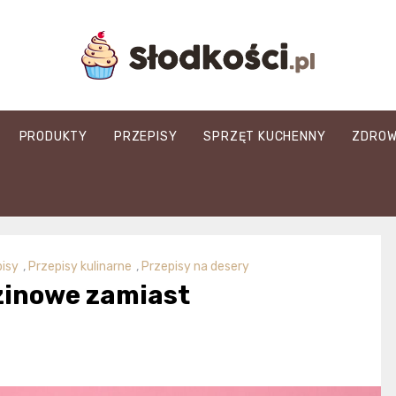
slodkosci.pl
PRODUKTY
PRZEPISY
SPRZĘT KUCHENNY
ZDROW
isy
,
Przepisy kulinarne
,
Przepisy na desery
zinowe zamiast