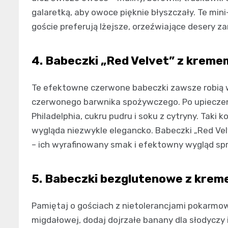
galaretką, aby owoce pięknie błyszczały. Te mini
goście preferują lżejsze, orzeźwiające desery 
4. Babeczki „Red Velvet” z krem
Te efektowne czerwone babeczki zawsze robią w
czerwonego barwnika spożywczego. Po upieczeni
Philadelphia, cukru pudru i soku z cytryny. Tak
wygląda niezwykle elegancko. Babeczki „Red Velv
– ich wyrafinowany smak i efektowny wygląd spra
5. Babeczki bezglutenowe z kre
Pamiętaj o gościach z nietolerancjami pokarmow
migdałowej, dodaj dojrzałe banany dla słodyczy 