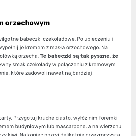
em orzechowym
wilgotne babeczki czekoladowe. Po upieczeniu i
 wypełnij je kremem z masła orzechowego. Na
 połówką orzecha.
Te babeczki są tak pyszne, że
ywny smak czekolady w połączeniu z kremowym
ie, które zadowoli nawet najbardziej
arty. Przygotuj kruche ciasto, wyłóż nim foremki
e kremem budyniowym lub mascarpone, a na wierzchu
zy kiwi. Na koniec pokryj delikatnie przezroczystą