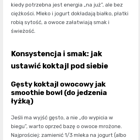
kiedy potrzebna jest energia „na już”, ale bez
ciężkości. Mleko i jogurt dokładają białko, płatki
robią sytość, a owoce załatwiają smak i
świeżość.
Konsystencja i smak: jak
ustawić koktajl pod siebie
Gęsty koktajl owocowy jak
smoothie bowl (do jedzenia
łyżką)
Jeśli ma wyjść gęsto, a nie „do wypicia w
biegu”, warto oprzeć bazę o owoce mrożone.
Najprościej: zamienić 1/3 mleka na jogurt (albo