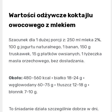
Wartości odżywcze koktajlu
owocowego z mlekiem
Szacunek dla 1 dużej porcji z: 250 ml mleka 2%,
100 g jogurtu naturalnego, 1 banan, 150 g
truskawek, 15 g płatków owsianych, 1 łyżeczka
masła orzechowego, bez dosładzania.
Około:
480–560 kcal • białko 18–24 g •
węglowodany 60–75 g • tłuszcz 12–18 g •
błonnik 7–10 g.
To śniadanie działa szczególnie dobrze w dni,