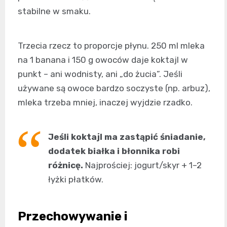
stabilne w smaku.
Trzecia rzecz to proporcje płynu. 250 ml mleka
na 1 banana i 150 g owoców daje koktajl w
punkt – ani wodnisty, ani „do żucia”. Jeśli
używane są owoce bardzo soczyste (np. arbuz),
mleka trzeba mniej, inaczej wyjdzie rzadko.
Jeśli koktajl ma zastąpić śniadanie,
dodatek białka i błonnika robi
różnicę.
Najprościej: jogurt/skyr + 1–2
łyżki płatków.
Przechowywanie i