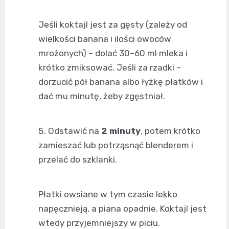
Jeśli koktajl jest za gęsty (zależy od
wielkości banana i ilości owoców
mrożonych) – dolać 30–60 ml mleka i
krótko zmiksować. Jeśli za rzadki –
dorzucić pół banana albo łyżkę płatków i
dać mu minutę, żeby zgęstniał.
Odstawić na
2 minuty
, potem krótko
zamieszać lub potrząsnąć blenderem i
przelać do szklanki.
Płatki owsiane w tym czasie lekko
napęcznieją, a piana opadnie. Koktajl jest
wtedy przyjemniejszy w piciu.