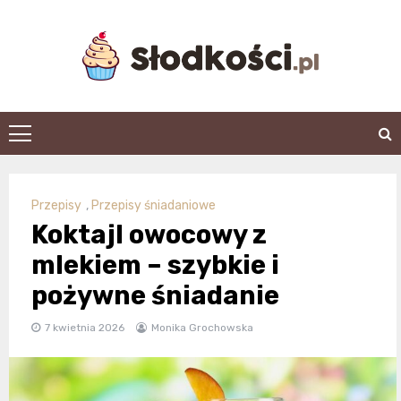
Skip
to
content
slodkosci.pl
Przepisy
,
Przepisy śniadaniowe
Koktajl owocowy z
mlekiem – szybkie i
pożywne śniadanie
7 kwietnia 2026
Monika Grochowska