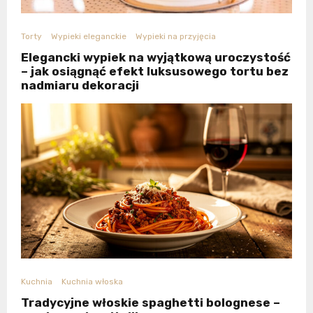
Torty
Wypieki eleganckie
Wypieki na przyjęcia
Elegancki wypiek na wyjątkową uroczystość
– jak osiągnąć efekt luksusowego tortu bez
nadmiaru dekoracji
Kuchnia
Kuchnia włoska
Tradycyjne włoskie spaghetti bolognese –