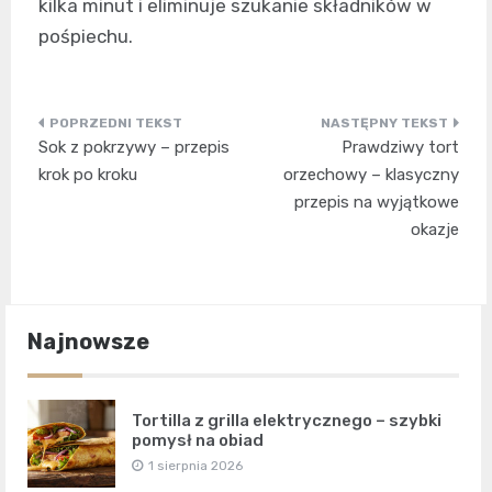
kilka minut i eliminuje szukanie składników w
pośpiechu.
Nawigacja
Sok z pokrzywy – przepis
Prawdziwy tort
wpisu
krok po kroku
orzechowy – klasyczny
przepis na wyjątkowe
okazje
Najnowsze
Tortilla z grilla elektrycznego – szybki
pomysł na obiad
1 sierpnia 2026