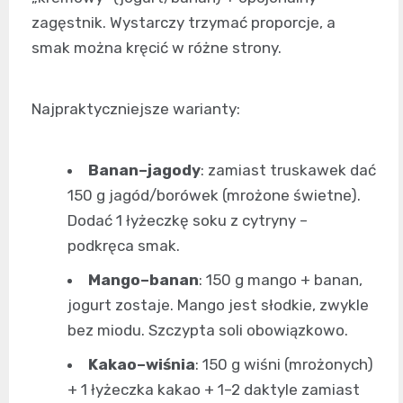
zagęstnik. Wystarczy trzymać proporcje, a
smak można kręcić w różne strony.
Najpraktyczniejsze warianty:
Banan–jagody
: zamiast truskawek dać
150 g jagód/borówek (mrożone świetne).
Dodać 1 łyżeczkę soku z cytryny –
podkręca smak.
Mango–banan
: 150 g mango + banan,
jogurt zostaje. Mango jest słodkie, zwykle
bez miodu. Szczypta soli obowiązkowo.
Kakao–wiśnia
: 150 g wiśni (mrożonych)
+ 1 łyżeczka kakao + 1–2 daktyle zamiast