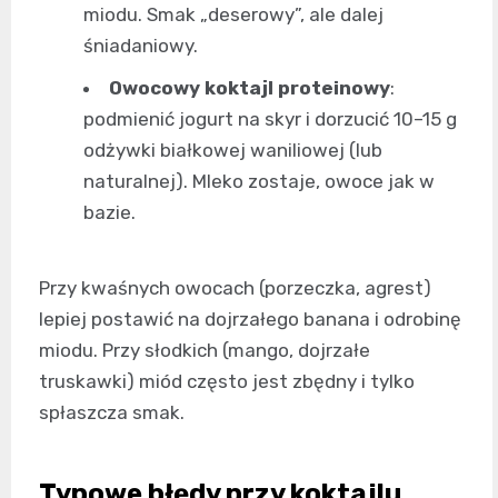
miodu. Smak „deserowy”, ale dalej
śniadaniowy.
Owocowy koktajl proteinowy
:
podmienić jogurt na skyr i dorzucić 10–15 g
odżywki białkowej waniliowej (lub
naturalnej). Mleko zostaje, owoce jak w
bazie.
Przy kwaśnych owocach (porzeczka, agrest)
lepiej postawić na dojrzałego banana i odrobinę
miodu. Przy słodkich (mango, dojrzałe
truskawki) miód często jest zbędny i tylko
spłaszcza smak.
Typowe błędy przy koktajlu