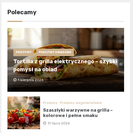
Polecamy
PRZEPISY
PRZEPISY OBIADOWE
Tortilla z grilla elektrycznego – szybki
pomysł na obiad
1 sierpnia 2026
Przepisy
Przepisy wegetariańskie
Szaszłyki warzywne na grilla –
kolorowe i pełne smaku
31 lipca 2026