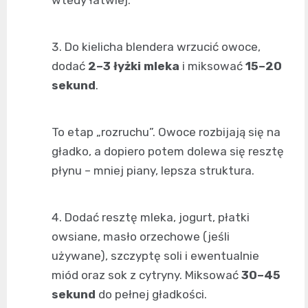
wtedy łatwiej.
Do kielicha blendera wrzucić owoce,
dodać
2–3 łyżki mleka
i miksować
15–20
sekund
.
To etap „rozruchu”. Owoce rozbijają się na
gładko, a dopiero potem dolewa się resztę
płynu – mniej piany, lepsza struktura.
Dodać resztę mleka, jogurt, płatki
owsiane, masło orzechowe (jeśli
używane), szczyptę soli i ewentualnie
miód oraz sok z cytryny. Miksować
30–45
sekund
do pełnej gładkości.