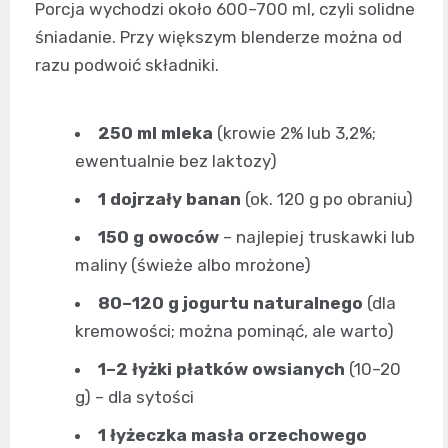
Porcja wychodzi około 600–700 ml, czyli solidne
śniadanie. Przy większym blenderze można od
razu podwoić składniki.
250 ml mleka
(krowie 2% lub 3,2%;
ewentualnie bez laktozy)
1 dojrzały banan
(ok. 120 g po obraniu)
150 g owoców
– najlepiej truskawki lub
maliny (świeże albo mrożone)
80–120 g jogurtu naturalnego
(dla
kremowości; można pominąć, ale warto)
1–2 łyżki płatków owsianych
(10–20
g) – dla sytości
1 łyżeczka masła orzechowego