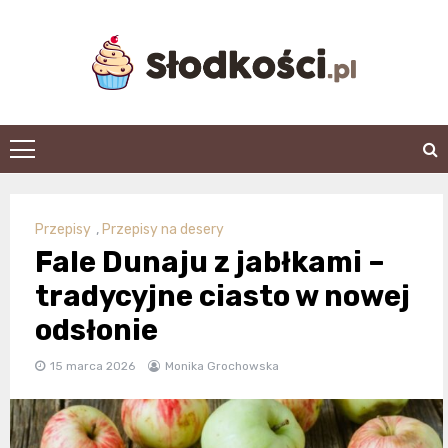
Skip
to
content
slodkosci.pl
Przepisy
,
Przepisy na desery
Fale Dunaju z jabłkami –
tradycyjne ciasto w nowej
odsłonie
15 marca 2026
Monika Grochowska