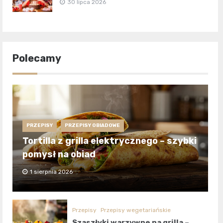
30 lipca 2026
Polecamy
PRZEPISY
PRZEPISY OBIADOWE
Tortilla z grilla elektrycznego – szybki
pomysł na obiad
1 sierpnia 2026
Przepisy
Przepisy wegetariańskie
Szaszłyki warzywne na grilla –