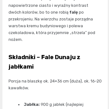
napowietrzone ciasto i wyraźny kontrast
dwóch kolorów, bo to one robią
falę
po
przekrojeniu. Na wierzchu zostaje porządna
warstwa kremu budyniowego i polewa
czekoladowa, która przyjemnie „strzela” pod
nożem.
Składniki – Fale Dunaju z
jabłkami
Porcja na blaszkę ok. 24×36 cm (duża), ok. 16–20
kawałków.
Jabłka:
900 g jabłek (najlepiej