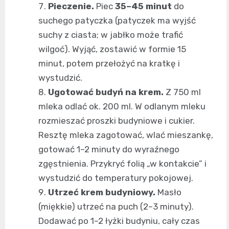
Pieczenie.
Piec
35–45 minut
do
suchego patyczka (patyczek ma wyjść
suchy z ciasta; w jabłko może trafić
wilgoć). Wyjąć, zostawić w formie 15
minut, potem przełożyć na kratkę i
wystudzić.
Ugotować budyń na krem.
Z 750 ml
mleka odlać ok. 200 ml. W odlanym mleku
rozmieszać proszki budyniowe i cukier.
Resztę mleka zagotować, wlać mieszankę,
gotować 1–2 minuty do wyraźnego
zgęstnienia. Przykryć folią „w kontakcie” i
wystudzić do temperatury pokojowej.
Utrzeć krem budyniowy.
Masło
(miękkie) utrzeć na puch (2–3 minuty).
Dodawać po 1–2 łyżki budyniu, cały czas