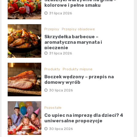
kolorowe i pełne smaku
31 lipca 2026
Przepisy
Przepisy obiadowe
Skrzydełka barbecue –
aromatyczna marynata i
pieczenie
31 lipca 2026
Produkty
Produkty mięsne
Boczek wędzony – przepis na
domowy wyrób
30 lipca 2026
Pozostałe
Co upiec na imprezę dla dzieci? 4
uniwersalne propozycje
30 lipca 2026