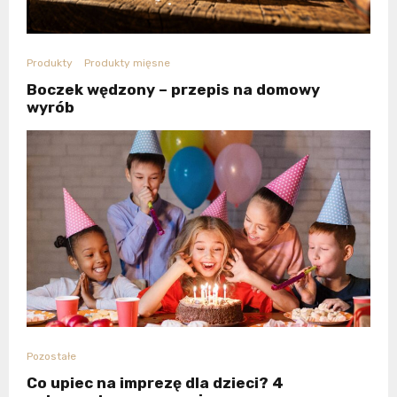
Produkty
Produkty mięsne
Boczek wędzony – przepis na domowy
wyrób
Pozostałe
Co upiec na imprezę dla dzieci? 4