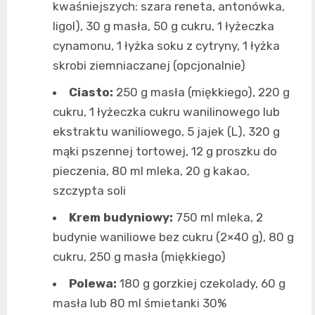
kwaśniejszych: szara reneta, antonówka,
ligol), 30 g masła, 50 g cukru, 1 łyżeczka
cynamonu, 1 łyżka soku z cytryny, 1 łyżka
skrobi ziemniaczanej (opcjonalnie)
Ciasto:
250 g masła (miękkiego), 220 g
cukru, 1 łyżeczka cukru wanilinowego lub
ekstraktu waniliowego, 5 jajek (L), 320 g
mąki pszennej tortowej, 12 g proszku do
pieczenia, 80 ml mleka, 20 g kakao,
szczypta soli
Krem budyniowy:
750 ml mleka, 2
budynie waniliowe bez cukru (2×40 g), 80 g
cukru, 250 g masła (miękkiego)
Polewa:
180 g gorzkiej czekolady, 60 g
masła lub 80 ml śmietanki 30%