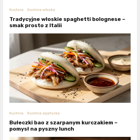
Kuchnia
Kuchnia włoska
Tradycyjne włoskie spaghetti bolognese –
smak prosto z Italii
Kuchnia
Kuchnia azjatycka
Bułeczki bao z szarpanym kurczakiem –
pomysł na pyszny lunch