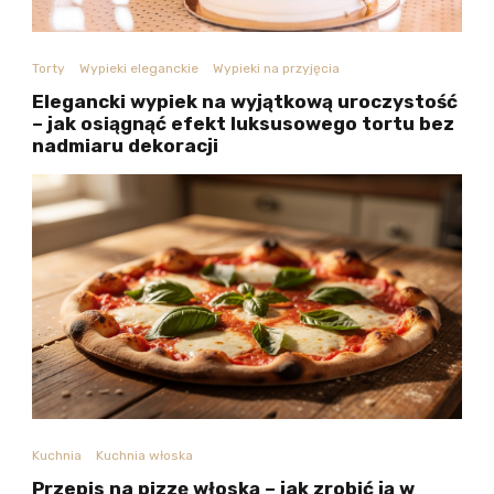
Torty
Wypieki eleganckie
Wypieki na przyjęcia
Elegancki wypiek na wyjątkową uroczystość
– jak osiągnąć efekt luksusowego tortu bez
nadmiaru dekoracji
Kuchnia
Kuchnia włoska
Przepis na pizzę włoską – jak zrobić ją w