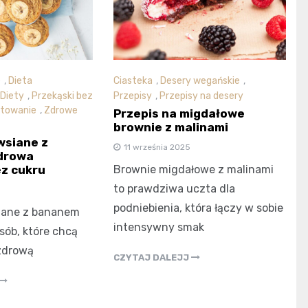
e
,
Dieta
Ciasteka
,
Desery wegańskie
,
Diety
,
Przekąski bez
Przepisy
,
Przepisy na desery
towanie
,
Zdrowe
Przepis na migdałowe
brownie z malinami
wsiane z
11 września 2025
drowa
Brownie migdałowe z malinami
z cukru
to prawdziwa uczta dla
podniebienia, która łączy w sobie
siane z bananem
intensywny smak
osób, które chcą
zdrową
CZYTAJ DALEJJ