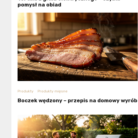
pomysł na obiad
Produkty
Produkty mięsne
Boczek wędzony – przepis na domowy wyrób