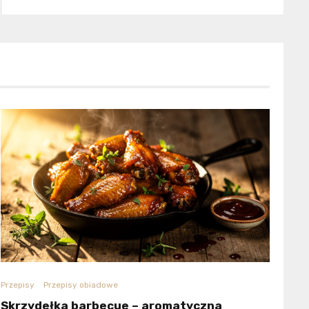
Przepisy
Przepisy obiadowe
Skrzydełka barbecue – aromatyczna