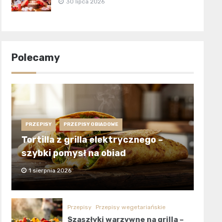
30 lipca 2026
Polecamy
PRZEPISY
PRZEPISY OBIADOWE
Tortilla z grilla elektrycznego –
szybki pomysł na obiad
1 sierpnia 2026
Przepisy
Przepisy wegetariańskie
Szaszłyki warzywne na grilla –