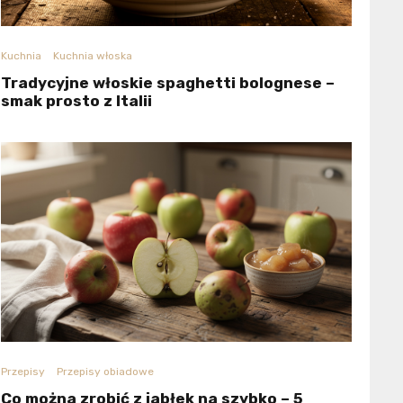
Kuchnia
Kuchnia włoska
Tradycyjne włoskie spaghetti bolognese –
smak prosto z Italii
Przepisy
Przepisy obiadowe
Co można zrobić z jabłek na szybko – 5