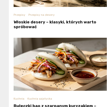
Przepisy
Przepisy na desery
Włoskie desery – klasyki, których warto
spróbować
Kuchnia
Kuchnia azjatycka
Bułeczki bao z szarpanym kurczakiem –