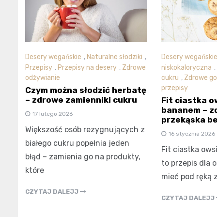
Desery wegańskie
,
Naturalne słodziki
,
Desery wegański
Przepisy
,
Przepisy na desery
,
Zdrowe
niskokaloryczna
,
odżywianie
cukru
,
Zdrowe go
przepisy
Czym można słodzić herbatę
– zdrowe zamienniki cukru
Fit ciastka o
bananem – z
17 lutego 2026
przekąska be
Większość osób rezygnujących z
16 stycznia 2026
białego cukru popełnia jeden
Fit ciastka ow
błąd – zamienia go na produkty,
to przepis dla 
które
mieć pod ręką 
CZYTAJ DALEJJ
CZYTAJ DALEJJ