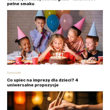
pełne smaku
Pozostałe
Co upiec na imprezę dla dzieci? 4
uniwersalne propozycje