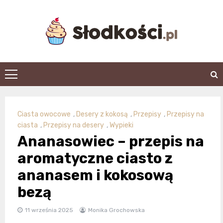
Skip
to
content
slodkosci.pl
Ciasta owocowe
,
Desery z kokosą
,
Przepisy
,
Przepisy na
ciasta
,
Przepisy na desery
,
Wypieki
Ananasowiec – przepis na
aromatyczne ciasto z
ananasem i kokosową
bezą
11 września 2025
Monika Grochowska