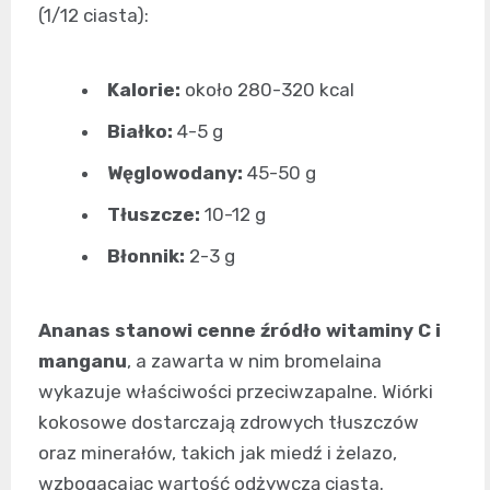
(1/12 ciasta):
Kalorie:
około 280-320 kcal
Białko:
4-5 g
Węglowodany:
45-50 g
Tłuszcze:
10-12 g
Błonnik:
2-3 g
Ananas stanowi cenne źródło witaminy C i
manganu
, a zawarta w nim bromelaina
wykazuje właściwości przeciwzapalne. Wiórki
kokosowe dostarczają zdrowych tłuszczów
oraz minerałów, takich jak miedź i żelazo,
wzbogacając wartość odżywczą ciasta.