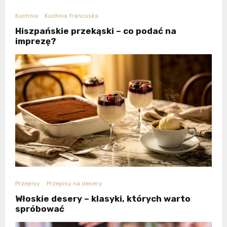
Kuchnia
Kuchnia francuska
Hiszpańskie przekąski – co podać na
imprezę?
Przepisy
Przepisy na desery
Włoskie desery – klasyki, których warto
spróbować