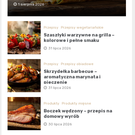
1 sierpnia 2026
Przepisy
Przepisy wegetariańskie
Szaszłyki warzywne na grilla –
kolorowe i pełne smaku
31 lipca 2026
Przepisy
Przepisy obiadowe
Skrzydełka barbecue –
aromatyczna marynata i
pieczenie
31 lipca 2026
Produkty
Produkty mięsne
Boczek wędzony – przepis na
domowy wyrób
30 lipca 2026