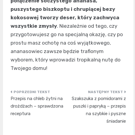
połączenie soczystego ananasa,
puszystego biszkoptu i chrupiącej bezy
kokosowej tworzy deser, który zachwyca
wszystkie zmysły
. Niezależnie od tego, czy
przygotowujesz go na specjalną okazję, czy po
prostu masz ochotę na coś wyjątkowego,
ananasowiec zawsze będzie trafionym
wyborem, który wprowadzi tropikalną nutę do
Twojego domu!
Nawigacja
Przepis na chleb żytni na
Szakszuka z pomidorami z
wpisu
drożdżach – sprawdzona
puszki i papryką – przepis
receptura
na szybkie i pyszne
śniadanie