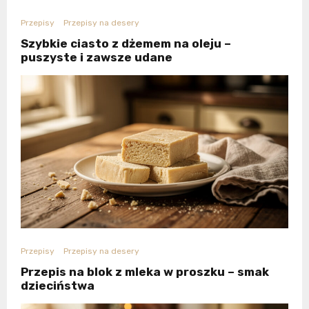
Przepisy
Przepisy na desery
Szybkie ciasto z dżemem na oleju –
puszyste i zawsze udane
Przepisy
Przepisy na desery
Przepis na blok z mleka w proszku – smak
dzieciństwa