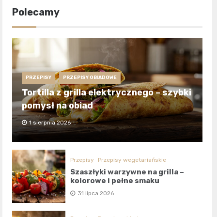
Polecamy
PRZEPISY
PRZEPISY OBIADOWE
Tortilla z grilla elektrycznego – szybki
pomysł na obiad
1 sierpnia 2026
Przepisy
Przepisy wegetariańskie
Szaszłyki warzywne na grilla –
kolorowe i pełne smaku
31 lipca 2026