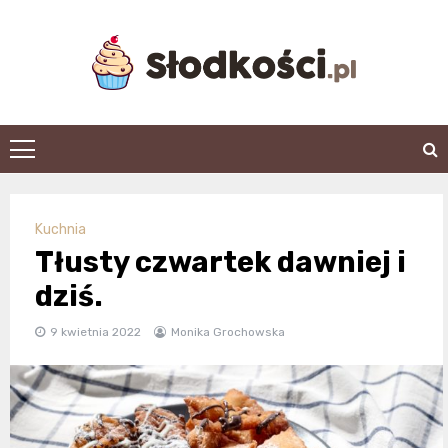
Skip
to
content
slodkosci.pl
Kuchnia
Tłusty czwartek dawniej i
dziś.
9 kwietnia 2022
Monika Grochowska