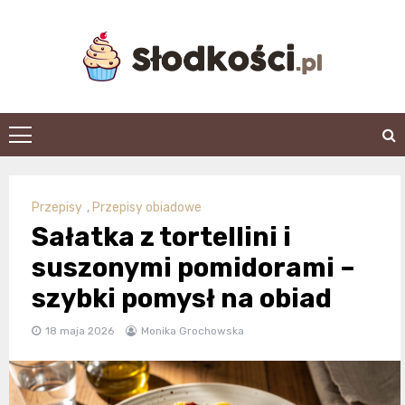
Skip
to
content
slodkosci.pl
Przepisy
,
Przepisy obiadowe
Sałatka z tortellini i
suszonymi pomidorami –
szybki pomysł na obiad
18 maja 2026
Monika Grochowska