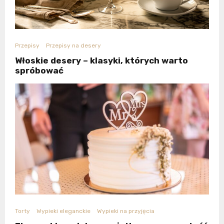
Przepisy
Przepisy na desery
Włoskie desery – klasyki, których warto
spróbować
Torty
Wypieki eleganckie
Wypieki na przyjęcia