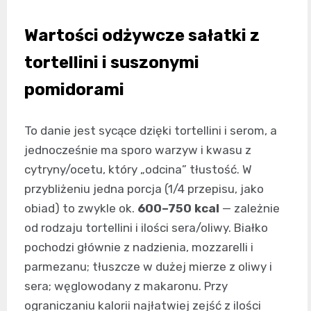
Wartości odżywcze sałatki z
tortellini i suszonymi
pomidorami
To danie jest sycące dzięki tortellini i serom, a
jednocześnie ma sporo warzyw i kwasu z
cytryny/ocetu, który „odcina” tłustość. W
przybliżeniu jedna porcja (1/4 przepisu, jako
obiad) to zwykle ok.
600–750 kcal
— zależnie
od rodzaju tortellini i ilości sera/oliwy. Białko
pochodzi głównie z nadzienia, mozzarelli i
parmezanu; tłuszcze w dużej mierze z oliwy i
sera; węglowodany z makaronu. Przy
ograniczaniu kalorii najłatwiej zejść z ilości