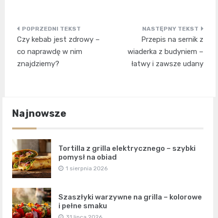
Nawigacja
Czy kebab jest zdrowy –
Przepis na sernik z
wpisu
co naprawdę w nim
wiaderka z budyniem –
znajdziemy?
łatwy i zawsze udany
Najnowsze
Tortilla z grilla elektrycznego – szybki
pomysł na obiad
1 sierpnia 2026
Szaszłyki warzywne na grilla – kolorowe
i pełne smaku
31 lipca 2026