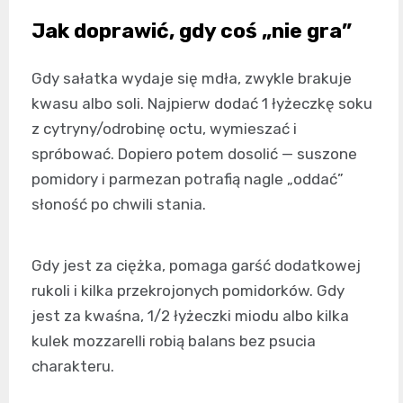
Jak doprawić, gdy coś „nie gra”
Gdy sałatka wydaje się mdła, zwykle brakuje
kwasu albo soli. Najpierw dodać 1 łyżeczkę soku
z cytryny/odrobinę octu, wymieszać i
spróbować. Dopiero potem dosolić — suszone
pomidory i parmezan potrafią nagle „oddać”
słoność po chwili stania.
Gdy jest za ciężka, pomaga garść dodatkowej
rukoli i kilka przekrojonych pomidorków. Gdy
jest za kwaśna, 1/2 łyżeczki miodu albo kilka
kulek mozzarelli robią balans bez psucia
charakteru.