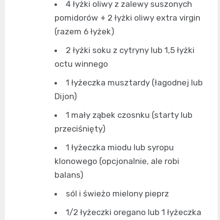
4 łyżki oliwy z zalewy suszonych
pomidorów + 2 łyżki oliwy extra virgin
(razem 6 łyżek)
2 łyżki soku z cytryny lub 1,5 łyżki
octu winnego
1 łyżeczka musztardy (łagodnej lub
Dijon)
1 mały ząbek czosnku (starty lub
przeciśnięty)
1 łyżeczka miodu lub syropu
klonowego (opcjonalnie, ale robi
balans)
sól i świeżo mielony pieprz
1/2 łyżeczki oregano lub 1 łyżeczka