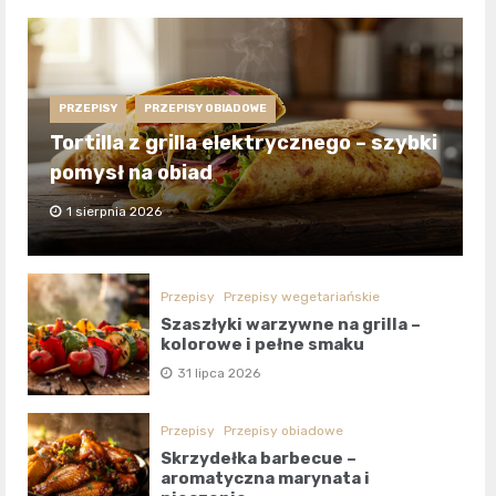
PRZEPISY
PRZEPISY OBIADOWE
Tortilla z grilla elektrycznego – szybki
pomysł na obiad
1 sierpnia 2026
Przepisy
Przepisy wegetariańskie
Szaszłyki warzywne na grilla –
kolorowe i pełne smaku
31 lipca 2026
Przepisy
Przepisy obiadowe
Skrzydełka barbecue –
aromatyczna marynata i