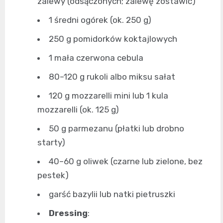
zalewy (odsączonych; zalewę zostawić)
1 średni ogórek (ok. 250 g)
250 g pomidorków koktajlowych
1 mała czerwona cebula
80–120 g rukoli albo miksu sałat
120 g mozzarelli mini lub 1 kula
mozzarelli (ok. 125 g)
50 g parmezanu (płatki lub drobno
starty)
40–60 g oliwek (czarne lub zielone, bez
pestek)
garść bazylii lub natki pietruszki
Dressing
: