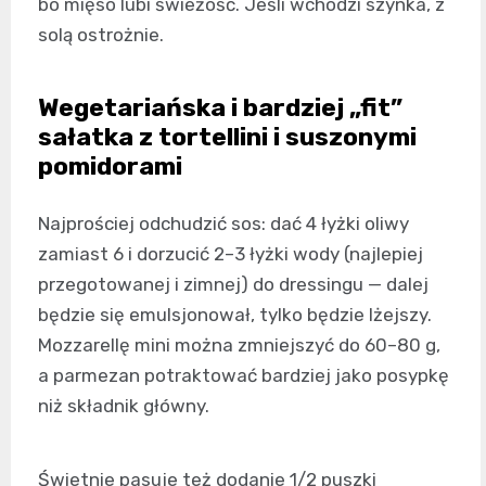
bo mięso lubi świeżość. Jeśli wchodzi szynka, z
solą ostrożnie.
Wegetariańska i bardziej „fit”
sałatka z tortellini i suszonymi
pomidorami
Najprościej odchudzić sos: dać 4 łyżki oliwy
zamiast 6 i dorzucić 2–3 łyżki wody (najlepiej
przegotowanej i zimnej) do dressingu — dalej
będzie się emulsjonował, tylko będzie lżejszy.
Mozzarellę mini można zmniejszyć do 60–80 g,
a parmezan potraktować bardziej jako posypkę
niż składnik główny.
Świetnie pasuje też dodanie 1/2 puszki